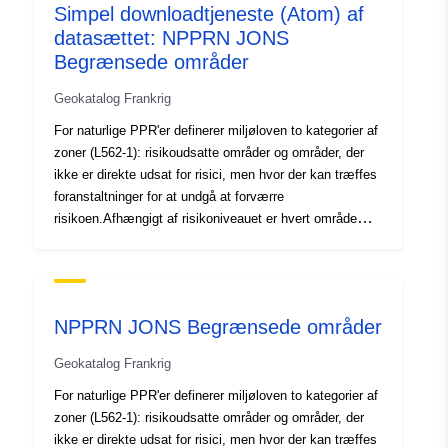
Simpel downloadtjeneste (Atom) af
zoner", hvor fareniveauet er middelhøjt, og projekter er
datasættet: NPPRN JONS
underlagt krav, der er tilpasset den pågældende
udstedelsestype; 3- områder, der ikke er direkte udsat
Begrænsede områder
for risici, men hvor byggeri, anlægsarbejder, bygge- og
Geokatalog Frankrig
anlægsarbejde eller landbrugsbedrifter, landbrug,
skovbrug, håndværk, handel eller industri kan forværre
For naturlige PPR'er definerer miljøloven to kategorier af
risici eller forårsage nye, med forbehold af forbud eller
zoner (L562-1): risikoudsatte områder og områder, der
krav (jf. miljølovens artikel L562-1). Sidstnævnte
ikke er direkte udsat for risici, men hvor der kan træffes
kategori finder kun anvendelse på naturlige
foranstaltninger for at undgå at forværre
plantebeskyttelsesmidler.
risikoen.Afhængigt af risikoniveauet er hvert område
omfattet af en retskraftig løsning. I forordningerne
skelnes der generelt mellem tre typer områder:1-
"Bygning af forbudte områder", såkaldte "røde områder",
hvor fareniveauet er højt, og hovedreglen er
NPPRN JONS Begrænsede områder
byggeforbuddet 2) "receptpligtige områder", kaldet "blå
zoner", hvor fareniveauet er middelhøjt, og projekter er
Geokatalog Frankrig
underlagt krav, der er tilpasset den pågældende
udstedelsestype; 3- områder, der ikke er direkte udsat
For naturlige PPR'er definerer miljøloven to kategorier af
for risici, men hvor byggeri, anlægsarbejder, bygge- og
zoner (L562-1): risikoudsatte områder og områder, der
anlægsarbejde eller landbrugsbedrifter, landbrug,
ikke er direkte udsat for risici, men hvor der kan træffes