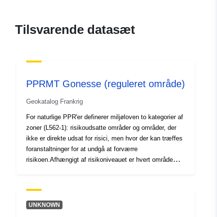
durable.gouv.fr/service/fr-
120066022-atom-c5b622c3-
Tilsvarende datasæt
9802-46e2-94a0-
0cc970914a0e
uriRef:
http://data.europa.eu/88u/dataset/fr
120066022-srv-b2b8a590-7922-
PPRMT Gonesse (reguleret område)
4b59-aeda-56cfeeeb9f31
Geokatalog Frankrig
Type:
Ressource:
For naturlige PPR'er definerer miljøloven to kategorier af
http://inspire.ec.europa.eu/metadat
zoner (L562-1): risikoudsatte områder og områder, der
codelist/SpatialDataServiceType/d
ikke er direkte udsat for risici, men hvor der kan træffes
foranstaltninger for at undgå at forværre
risikoen.Afhængigt af risikoniveauet er hvert område
omfattet af en retskraftig løsning. I forordningerne
skelnes der generelt mellem tre typer områder:1-
"Bygning af forbudte områder", såkaldte "røde områder",
hvor fareniveauet er højt, og hovedreglen er
UNKNOWN
byggeforbuddet 2) "receptpligtige områder", kaldet "blå