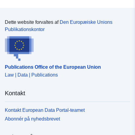
handel eller industri kan forværre risici eller forårsage
nye, med forbehold af forbud eller krav (jf. miljølovens
artikel L562-1). Sidstnævnte kategori finder kun
anvendelse på naturlige plantebeskyttelsesmidler. For
Dette website forvaltes af
Den Europæiske Unions
naturlige PPR'er definerer miljøloven to kategorier af
Publikationskontor
zoner (L562-1): risikoudsatte områder og områder, der
ikke er direkte udsat for risici, men hvor der kan træffes
foranstaltninger for at undgå at forværre
risikoen.Afhængigt af risikoniveauet er hvert område
omfattet af en retskraftig løsning. I forordningerne
Publications Office of the European Union
skelnes der generelt mellem tre typer områder:1-
"Bygning af forbudte områder", såkaldte "røde områder",
Law | Data | Publications
hvor fareniveauet er højt, og hovedreglen er
byggeforbuddet 2) "receptpligtige områder", kaldet "blå
Kontakt
zoner", hvor fareniveauet er middelhøjt, og projekter er
underlagt krav, der er tilpasset den pågældende
udstedelsestype; 3- områder, der ikke er direkte udsat
Kontakt European Data Portal-teamet
for risici, men hvor byggeri, anlægsarbejder, bygge- og
Abonnér på nyhedsbrevet
anlægsarbejde eller landbrugsbedrifter, landbrug,
skovbrug, håndværk, handel eller industri kan forværre
risici eller forårsage nye, med forbehold af forbud eller