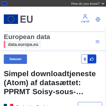
How do you know?
Log ind
European data
data.europa.eu
0
Datasæt
Simpel downloadtjeneste
(Atom) af datasættet:
PPRMT Soisy-sous-
Montmorency (reguleret