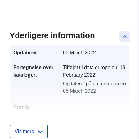
Yderligere information
keyboard_arrow_up
Opdateret:
03 March 2022
Fortegnelse over
Tilføjet til data.europa.eu:
19
kataloger:
February 2022
Opdateret på data.europa.eu:
05 March 2022
Rumlig
ressource:
Identifikatorer:
http://catalogue.geo-
Vis mere
ide.developpement-