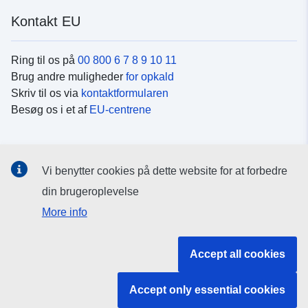
kategori finder kun anvendelse på naturlige
plantebeskyttelsesmidler.
Kontakt EU
Ring til os på
00 800 6 7 8 9 10 11
Brug andre muligheder
for opkald
Skriv til os via
kontaktformularen
Besøg os i et af
EU-centrene
Sociale medier
Vi benytter cookies på dette website for at forbedre
Søg efter EU's sider på
sociale medier
din brugeroplevelse
More info
EU-institutioner og -organer
Accept all cookies
Søg efter alle EU-institutioner og -organer
Accept only essential cookies