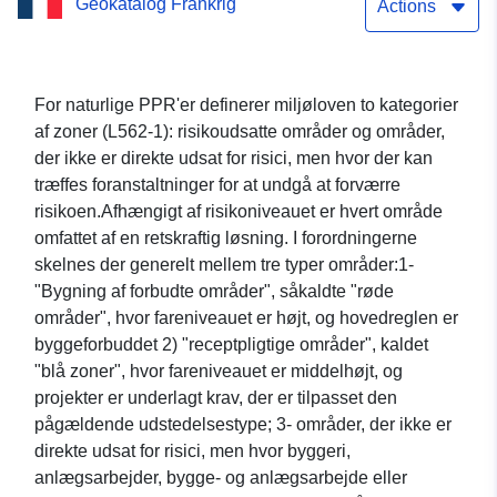
Geokatalog Frankrig
område)
Actions
For naturlige PPR'er definerer miljøloven to kategorier
af zoner (L562-1): risikoudsatte områder og områder,
der ikke er direkte udsat for risici, men hvor der kan
træffes foranstaltninger for at undgå at forværre
risikoen.Afhængigt af risikoniveauet er hvert område
omfattet af en retskraftig løsning. I forordningerne
skelnes der generelt mellem tre typer områder:1-
"Bygning af forbudte områder", såkaldte "røde
områder", hvor fareniveauet er højt, og hovedreglen er
byggeforbuddet 2) "receptpligtige områder", kaldet
"blå zoner", hvor fareniveauet er middelhøjt, og
projekter er underlagt krav, der er tilpasset den
pågældende udstedelsestype; 3- områder, der ikke er
direkte udsat for risici, men hvor byggeri,
anlægsarbejder, bygge- og anlægsarbejde eller