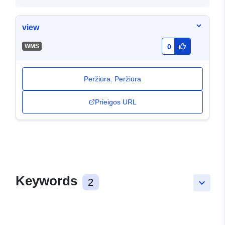
view
-
WMS
0
Peržiūra. Peržiūra
Prieigos URL
Keywords
2
keyboard_arrow_down