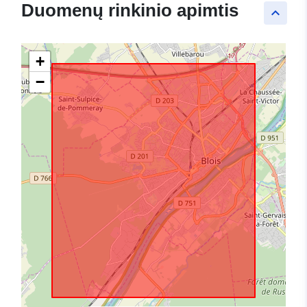
Duomenų rinkinio apimtis
keyboard_arrow_up
+
−