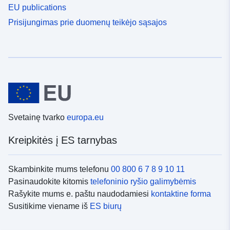
EU publications
Prisijungimas prie duomenų teikėjo sąsajos
Svetainę tvarko
europa.eu
Kreipkitės į ES tarnybas
Skambinkite mums telefonu
00 800 6 7 8 9 10 11
Pasinaudokite kitomis
telefoninio ryšio galimybėmis
Rašykite mums e. paštu naudodamiesi
kontaktine forma
Susitikime viename iš
ES biurų