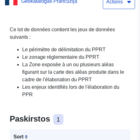
Geokatalogas Prancūzija
AXAREAL (ex LIGEA)
Actions
commune de Blois
Ce lot de données contient les jeux de données
suivants :
Le périmètre de délimitation du PPRT
Le zonage réglementaire du PPRT
La Zone exposée à un ou plusieurs aléas
figurant sur la carte des aléas produite dans le
cadre de l'élaboration du PPRT
Les enjeux identifiés lors de l'élaboration du
PPR
Paskirstos
1
Sort