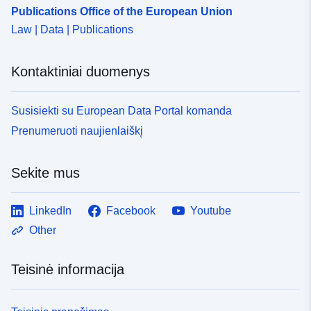
Publications Office of the European Union
120066022-wxs-60f01fbe-
fce8-4967-b64c-
Law | Data | Publications
318de5e0a859
Kontaktiniai duomenys
uriRef:
http://data.europa.eu/88u/dataset/fr
120066022-srv-b2dcd4e9-2e78-
Susisiekti su European Data Portal komanda
453a-a714-32bb33b2de10
Prenumeruoti naujienlaiškį
Rūšis:
Išteklius:
http://inspire.ec.europa.eu/metadat
Sekite mus
codelist/ResourceType/services
LinkedIn
Facebook
Youtube
Other
Teisinė informacija