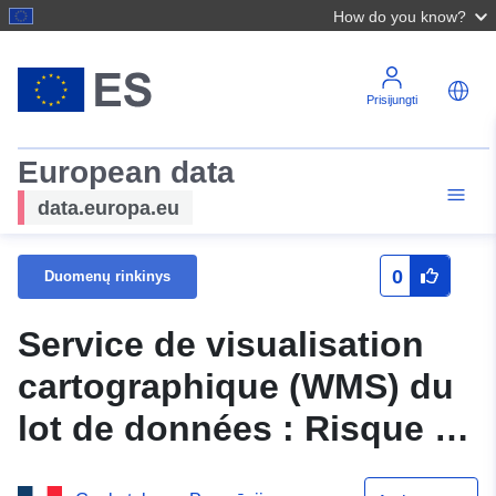
How do you know?
Prisijungti
European data
data.europa.eu
0
Duomenų rinkinys
Service de visualisation
cartographique (WMS) du
lot de données : Risque -
45DREAL20090007 PPRT