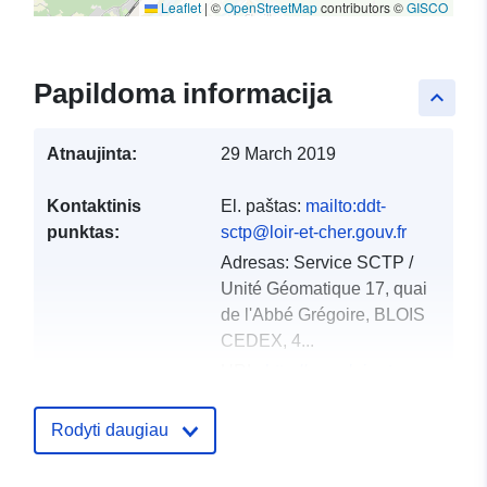
Leaflet
|
©
OpenStreetMap
contributors ©
GISCO
Papildoma informacija
keyboard_arrow_up
Atnaujinta:
29 March 2019
Kontaktinis
El. paštas:
mailto:ddt-
punktas:
sctp@loir-et-cher.gouv.fr
Adresas:
Service SCTP /
Unité Géomatique 17, quai
de l'Abbé Grégoire, BLOIS
CEDEX, 4...
URL:
http://www.loir-et-
cher.gouv.fr/
Rodyti daugiau
Katalogo įrašas:
Pridėta prie duomenų.europa.eu:
2021