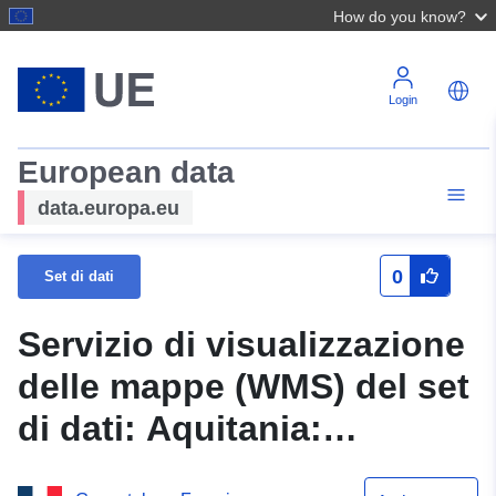
How do you know?
Login
European data
data.europa.eu
0
Set di dati
Servizio di visualizzazione
delle mappe (WMS) del set
di dati: Aquitania:
Bergerac Sorting — Zone