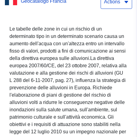
Geocatalogo Francia
di altezza dell'acqua,
Actions
direttiva sulle alluvioni
Servizio di visualizzazione
Le tabelle delle zone in cui un rischio di un
determinato tipo in un determinato scenario causa un
delle mappe (WMS) del set
aumento dell'acqua con un'altezza entro un intervallo
di dati: Aquitania:
fisso di valori, prodotti a fini di comunicazione ai sensi
della direttiva europea sulle alluvioni.La direttiva
Bergerac Sorting — Zone
europea 2007/60/CE, del 23 ottobre 2007, relativa alla
di altezza dell'acqua,
valutazione e alla gestione dei rischi di alluvioni (GU
L 288 del 6-11-2007, pag. 27), influenza la strategia di
direttiva sulle alluvioni
prevenzione delle alluvioni in Europa. Richiede
l'elaborazione di piani di gestione del rischio di
alluvioni volti a ridurre le conseguenze negative delle
inondazioni sulla salute umana, sull'ambiente, sul
patrimonio culturale e sull'attività economica. Gli
obiettivi e i requisiti di attuazione sono stabiliti nella
legge del 12 luglio 2010 su un impegno nazionale per