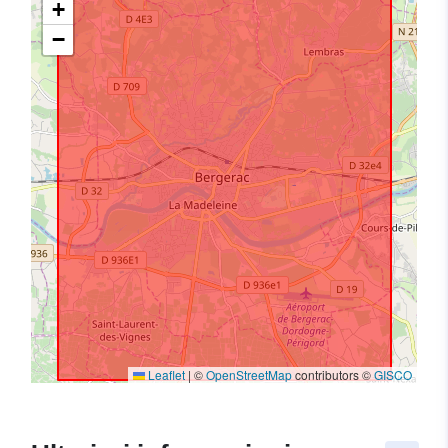
+
−
Leaflet
|
©
OpenStreetMap
contributors ©
GISCO