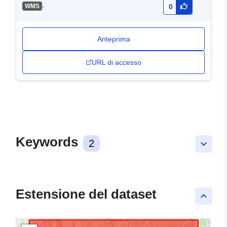
-
WMS
0
Anteprima
URL di accesso
Keywords
2
keyboard_arrow_down
Estensione del dataset
keyboard_arrow_up