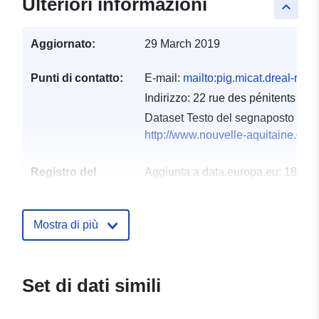
Ulteriori informazioni
keyboard_arrow_up
Aggiornato:
29 March 2019
Punti di contatto:
E-mail:
mailto:pig.micat.dreal-na
Indirizzo:
22 rue des pénitents bl
Dataset Testo del segnaposto del 
http://www.nouvelle-aquitaine.dev
Registro del
Aggiunta a data.europa.eu:
18
catalogo:
December 2021
Aggiornato su data.europa.eu:
Mostra di più
01 October 2022
Spaziale:
Coordinate:
[ [ 0.4310796,
44.80409622 ], [ 0.4310796,
Set di dati simili
44.89989853 ], [
0.54548353, 44.89989853 ],