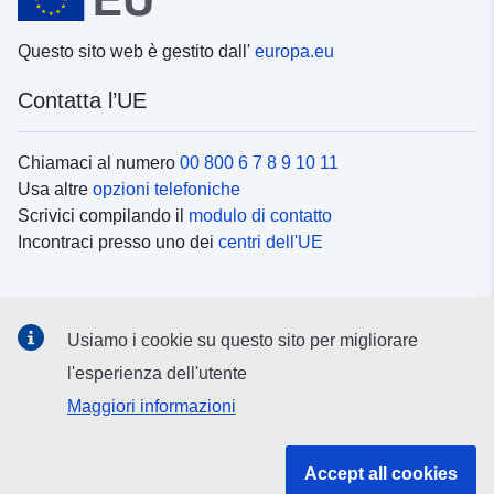
Questo sito web è gestito dall'
europa.eu
Contatta l’UE
Chiamaci al numero
00 800 6 7 8 9 10 11
Usa altre
opzioni telefoniche
Scrivici compilando il
modulo di contatto
Incontraci presso uno dei
centri dell'UE
Social media
Usiamo i cookie su questo sito per migliorare
Cerca i
canali social
l'esperienza dell'utente
Maggiori informazioni
Istituzioni e organi dell’UE
Accept all cookies