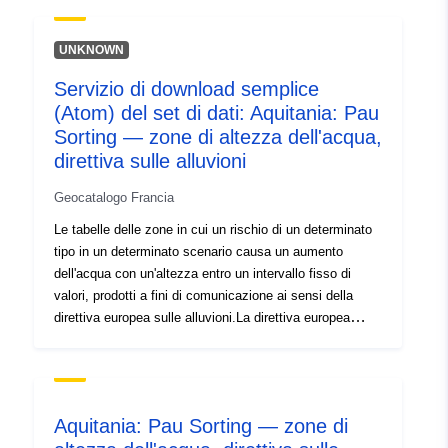
[ 0.54548353, 44.80409622
], [ 0.4310796, 44.80409622
UNKNOWN
] ]
Servizio di download semplice
Tipo:
Polygon
(Atom) del set di dati: Aquitania: Pau
Sorting — zone di altezza dell'acqua,
Risorsa spaziale:
direttiva sulle alluvioni
Identificatori:
http://descartes-dev.cete-
Geocatalogo Francia
mediterranee.i2/service/fr-
Le tabelle delle zone in cui un rischio di un determinato
120066022-wxs-e302eef4-
tipo in un determinato scenario causa un aumento
b1d2-42c5-85c5-
dell'acqua con un'altezza entro un intervallo fisso di
857e5cc01a59
valori, prodotti a fini di comunicazione ai sensi della
direttiva europea sulle alluvioni.La direttiva europea
uriRef:
http://data.europa.eu/88u/dataset/fr
2007/60/CE, del 23 ottobre 2007, relativa alla
120066022-srv-b2fe46ce-4fea-
valutazione e alla gestione dei rischi di alluvioni (GU
L 288 del 6-11-2007, pag. 27), influenza la strategia di
4f4c-8d7b-53ace9ae218c
prevenzione delle alluvioni in Europa. Richiede
Aquitania: Pau Sorting — zone di
l'elaborazione di piani di gestione del rischio di alluvioni
Tipo:
Risorsa: