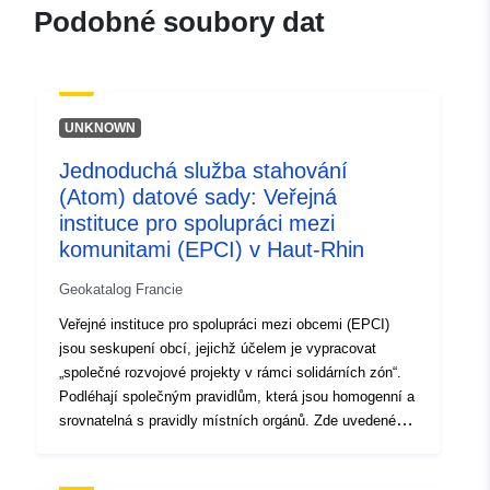
ea33-4ebc-8bb6-
Podobné soubory dat
5880dcdeae60
uriRef:
http://data.europa.eu/88u/dataset/fr
120066022-srv-b331ba47-8c37-
UNKNOWN
4321-a689-45205a4ec77b
Jednoduchá služba stahování
Typ:
Datový zdroj:
(Atom) datové sady: Veřejná
http://inspire.ec.europa.eu/metadat
instituce pro spolupráci mezi
codelist/SpatialDataServiceType/d
komunitami (EPCI) v Haut-Rhin
Geokatalog Francie
Veřejné instituce pro spolupráci mezi obcemi (EPCI)
jsou seskupení obcí, jejichž účelem je vypracovat
„společné rozvojové projekty v rámci solidárních zón“.
Podléhají společným pravidlům, která jsou homogenní a
srovnatelná s pravidly místních orgánů. Zde uvedené
informace se týkají soukromého zdanění EPCI:
Městská komunita (CU); Společenství aglomerací (CA);