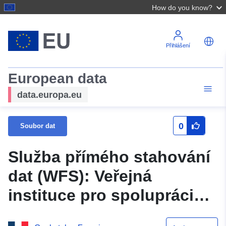
How do you know?
Přihlášení
European data
data.europa.eu
0
Soubor dat
Služba přímého stahování
dat (WFS): Veřejná
instituce pro spolupráci
mezi komunitami (EPCI) v