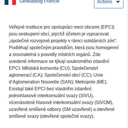
Geokatalog Francie
Haut-Rhin
Actions
Veřejné instituce pro spolupráci mezi obcemi (EPCI)
jsou seskupení obcí, jejichž účelem je vypracovat
„společné rozvojové projekty v rámci solidárních zón“.
Podléhají společným pravidlům, která jsou homogenní
a srovnatelná s pravidly místních orgánů. Zde
uvedené informace se týkají soukromého zdanění
EPCI: Městská komunita (CU); Společenství
aglomerací (CA); Společenství obcí (CC); Unie
d’Aglomeration Nouvelle (SAN); Metropole (ME).
Existují také EPCI bez vlastního zdanění:
jednohlasové interkomuální svazy (SIVU),
vícenásobné hlasové interkomuální svazy (SIVOM),
uzavřené smíšené odbory (SM uzavřené) a otevřené
smíšené svazy (otevřené společné svazy).