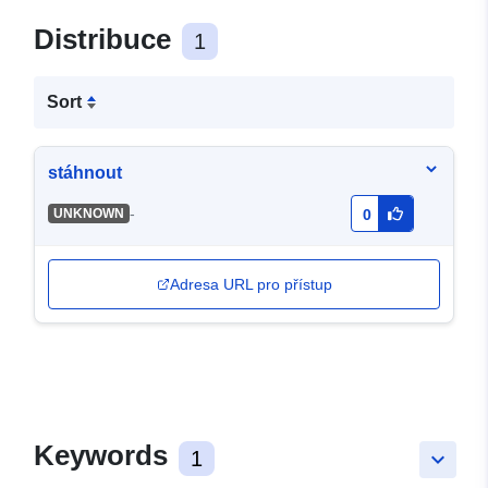
Distribuce
1
Sort
stáhnout
-
UNKNOWN
0
Adresa URL pro přístup
Keywords
1
keyboard_arrow_down