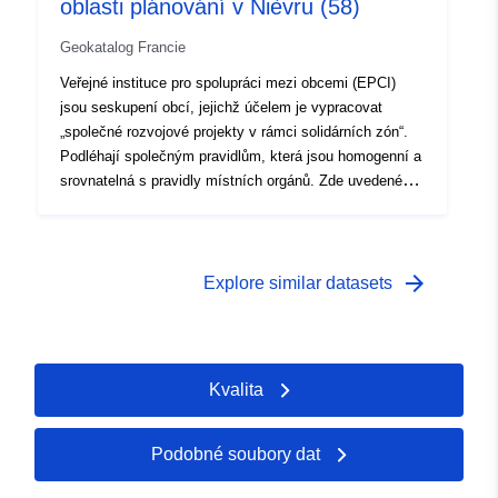
oblasti plánování v Nièvru (58)
(SIVOM), uzavřené smíšené odbory (SM uzavřené) a
otevřené smíšené svazy (otevřené společné svazy).
Geokatalog Francie
Veřejné instituce pro spolupráci mezi obcemi (EPCI)
jsou seskupení obcí, jejichž účelem je vypracovat
„společné rozvojové projekty v rámci solidárních zón“.
Podléhají společným pravidlům, která jsou homogenní a
srovnatelná s pravidly místních orgánů. Zde uvedené
informace se týkají soukromého zdanění EPCI:
Městská komunita (CU); Společenství aglomerací (CA);
Společenství obcí (CC); Unie d’Aglomeration Nouvelle
(SAN); Metropole (ME). Existují také EPCI bez
arrow_forward
Explore similar datasets
vlastního zdanění: jednohlasové interkomuální svazy
(SIVU), vícenásobné hlasové interkomuální svazy
(SIVOM), uzavřené smíšené odbory (SM uzavřené) a
otevřené smíšené svazy (otevřené společné svazy).
Kvalita
Podobné soubory dat