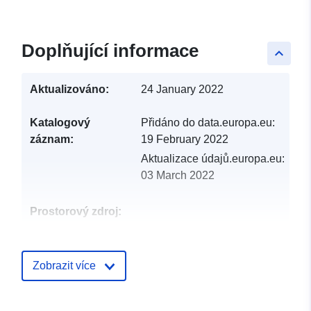
Doplňující informace
keyboard_arrow_up
Aktualizováno:
24 January 2022
Katalogový
Přidáno do data.europa.eu:
záznam:
19 February 2022
Aktualizace údajů.europa.eu:
03 March 2022
Prostorový zdroj:
Identifikátory:
http://catalogue.geo-
ide.developpement-
Zobrazit více
durable.gouv.fr/service/fr-
120066022-wxs-59774589-