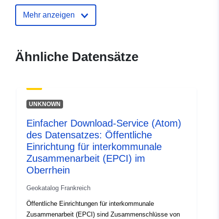
Identifikatoren:
http://catalogue.geo-
Mehr anzeigen
ide.developpement-
durable.gouv.fr/service/fr-
120066022-wxs-59774589-
Ähnliche Datensätze
ea33-4ebc-8bb6-
5880dcdeae60
uriRef:
http://data.europa.eu/88u/dataset/fr
UNKNOWN
120066022-srv-b331ba47-8c37-
4321-a689-45205a4ec77b
Einfacher Download-Service (Atom)
des Datensatzes: Öffentliche
Typ:
Ressource:
Einrichtung für interkommunale
http://inspire.ec.europa.eu/metadat
Zusammenarbeit (EPCI) im
codelist/SpatialDataServiceType/d
Oberrhein
Geokatalog Frankreich
Öffentliche Einrichtungen für interkommunale
Zusammenarbeit (EPCI) sind Zusammenschlüsse von