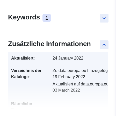
Keywords
1
keyboard_arrow_down
Zusätzliche Informationen
keyboard_arrow_up
Aktualisiert:
24 January 2022
Verzeichnis der
Zu data.europa.eu hinzugefügt:
Kataloge:
19 February 2022
Aktualisiert auf data.europa.eu:
03 March 2022
Räumliche
Ressource: