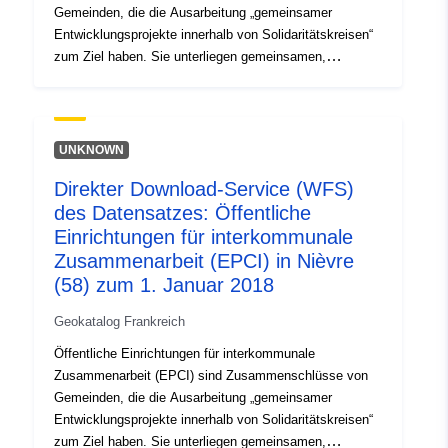
Gemeinden, die die Ausarbeitung „gemeinsamer
Entwicklungsprojekte innerhalb von Solidaritätskreisen“
zum Ziel haben. Sie unterliegen gemeinsamen,
homogenen und mit den lokalen Gebietskörperschaften
vergleichbaren Regeln. Die hier dargestellten
Informationen beziehen sich auf EPCI mit eigener
Besteuerung: Stadtgemeinschaft (CU);
UNKNOWN
Agglomerationsgemeinschaft (CA);
Direkter Download-Service (WFS)
Gemeindegemeinschaft (CC); Verband der
des Datensatzes: Öffentliche
Agglomeration Nouvelle (SAN); Metropole (ME). Darüber
hinaus gibt es EPCI ohne eigene Steuern: die
Einrichtungen für interkommunale
interkommunalen Gewerkschaften mit Einstimmigkeit
Zusammenarbeit (EPCI) in Nièvre
(SIVU), die Interkommunalen Syndicats à Vocation
(58) zum 1. Januar 2018
Multiple (SIVOM), die geschlossenen gemischten
Gewerkschaften (MS geschlossen) und die offenen
Geokatalog Frankreich
gemischten Gewerkschaften (SM offen).
Öffentliche Einrichtungen für interkommunale
Zusammenarbeit (EPCI) sind Zusammenschlüsse von
Gemeinden, die die Ausarbeitung „gemeinsamer
Entwicklungsprojekte innerhalb von Solidaritätskreisen“
zum Ziel haben. Sie unterliegen gemeinsamen,