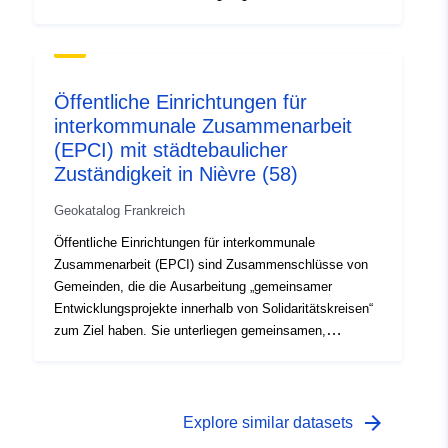
homogenen und mit den lokalen Gebietskörperschaften
vergleichbaren Regeln. Die hier dargestellten
Informationen beziehen sich auf EPCI mit eigener
Besteuerung: Stadtgemeinschaft (CU);
Öffentliche Einrichtungen für
Agglomerationsgemeinschaft (CA);
interkommunale Zusammenarbeit
Gemeindegemeinschaft (CC); Verband der
(EPCI) mit städtebaulicher
Agglomeration Nouvelle (SAN); Metropole (ME). Darüber
hinaus gibt es EPCI ohne eigene Steuern: die
Zuständigkeit in Nièvre (58)
interkommunalen Gewerkschaften mit Einstimmigkeit
Geokatalog Frankreich
(SIVU), die Interkommunalen Syndicats à Vocation
Multiple (SIVOM), die geschlossenen gemischten
Öffentliche Einrichtungen für interkommunale
Gewerkschaften (MS geschlossen) und die offenen
Zusammenarbeit (EPCI) sind Zusammenschlüsse von
gemischten Gewerkschaften (SM offen).
Gemeinden, die die Ausarbeitung „gemeinsamer
Entwicklungsprojekte innerhalb von Solidaritätskreisen“
zum Ziel haben. Sie unterliegen gemeinsamen,
homogenen und mit den lokalen Gebietskörperschaften
vergleichbaren Regeln. Die hier dargestellten
Informationen beziehen sich auf EPCI mit eigener
Besteuerung: Stadtgemeinschaft (CU);
arrow_forward
Explore similar datasets
Agglomerationsgemeinschaft (CA);