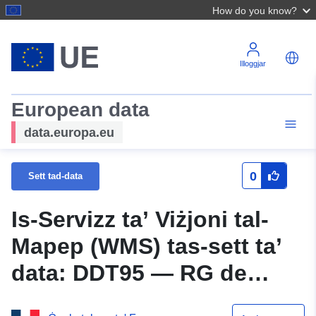
How do you know?
Illoggjar
European data
data.europa.eu
0
Sett tad-data
Is-Servizz ta’ Viżjoni tal-
Mapep (WMS) tas-sett ta’
data: DDT95 — RG de
Fosses