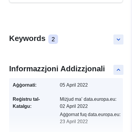
Keywords
2
keyboard_arrow_down
Informazzjoni Addizzjonali
keyboard_arrow_up
Aġġornati:
05 April 2022
Reġistru tal-
Miżjud ma’ data.europa.eu:
Katalgu:
02 April 2022
Aġġornat fuq data.europa.eu:
23 April 2022