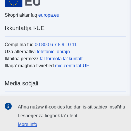
Skopri aktar fuq
europa.eu
Ikkuntattja l-UE
Ċemplilna fuq
00 800 6 7 8 9 10 11
Uża alternattivi
telefoniċi oħrajn
Iktbilna permezz
tal-formola ta’ kuntatt
Iltaqa’ magħna f’wieħed
miċ-ċentri tal-UE
Media soċjali
Fittex mezzi
tal-media soċjali tal-UE
Aħna nużaw il-cookies fuq dan is-sit sabiex insaħħu
l-esperjenza tiegħek ta' utent
L-istituzzjonijiet u l-korpi tal-UE
More info