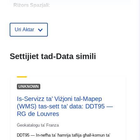
Riżors Spazjali:
Identifikaturi:
http://descartes-dev.cete-
mediterranee.i2/service/fr-
Uri Aktar
120066022-wxs-1bb5c5f7-
4fe4-4811-bd04-
63af2c9af5b5
Settijiet tad-Data simili
uriRef:
http://data.europa.eu/88u/dataset/fr
120066022-srv-b36c4cb7-1084-
4eeb-a870-6001fb4a2005
UNKNOWN
Tip:
Riżorsa:
Is-Servizz ta’ Viżjoni tal-Mapep
http://inspire.ec.europa.eu/metadat
(WMS) tas-sett ta’ data: DDT95 —
codelist/SpatialDataServiceType/
RG de Louvres
Ġeokatalogu ta' Franza
DDT95 — In-nefħa ta’ ħamrija taflija għall-komun ta’