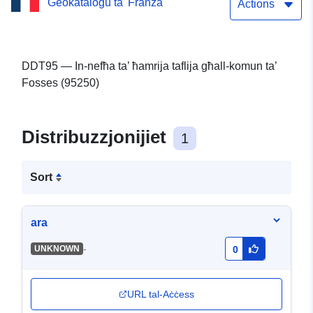
Ġeokatalogu ta' Franza
Actions
DDT95 — In-nefħa ta’ ħamrija taflija għall-komun ta’
Fosses (95250)
Distribuzzjonijiet
1
Sort
ara
-
UNKNOWN
0
URL tal-Aċċess