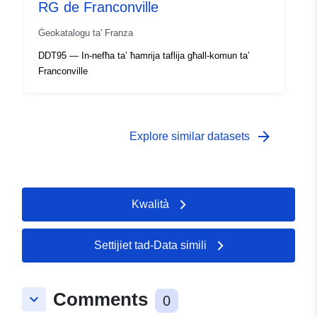
RG de Franconville
Ġeokatalogu ta' Franza
DDT95 — In-nefħa ta’ ħamrija taflija għall-komun ta’
Franconville
arrow_forward
Explore similar datasets
Kwalità
Settijiet tad-Data simili
Comments
keyboard_arrow_down
0