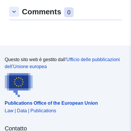
46.90095139 ], [
Comments
5.51853752, 48.03137207 ]
keyboard_arrow_down
0
]
Tipo:
Polygon
Risorsa spaziale:
Identificatori:
http://catalogue.geo-
Questo sito web è gestito dall'
Ufficio delle pubblicazioni
ide.developpement-
dell'Unione europea
durable.gouv.fr/service/fr-
120066022-wxs-87728ce6-
3e25-4e57-ba43-
eb870738f641
Publications Office of the European Union
uriRef:
http://data.europa.eu/88u/dataset/fr
120066022-srv-b37b4a16-7704-
Law | Data | Publications
41cf-8019-5773b9087a07
Contatto