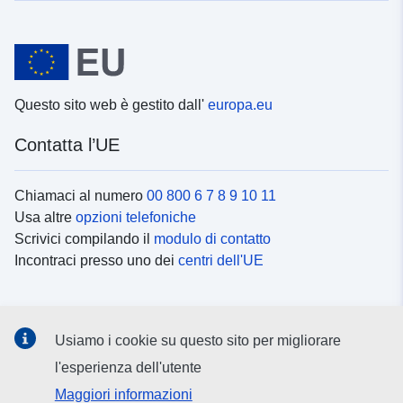
Questo sito web è gestito dall'
europa.eu
Contatta l’UE
Chiamaci al numero
00 800 6 7 8 9 10 11
Usa altre
opzioni telefoniche
Scrivici compilando il
modulo di contatto
Incontraci presso uno dei
centri dell'UE
Social media
Usiamo i cookie su questo sito per migliorare
Cerca i
canali social
l'esperienza dell'utente
Maggiori informazioni