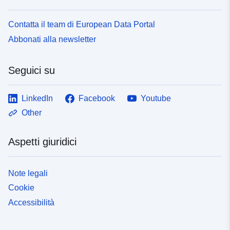
Tipo:
Risorsa:
http://inspire.ec.europa.eu/metadat
Contatta il team di European Data Portal
codelist/SpatialDataServiceType/
Abbonati alla newsletter
Seguici su
LinkedIn
Facebook
Youtube
Other
Aspetti giuridici
Note legali
Cookie
Accessibilità