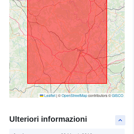
Leaflet
|
©
OpenStreetMap
contributors ©
GISCO
Ulteriori informazioni
keyboard_arrow_up