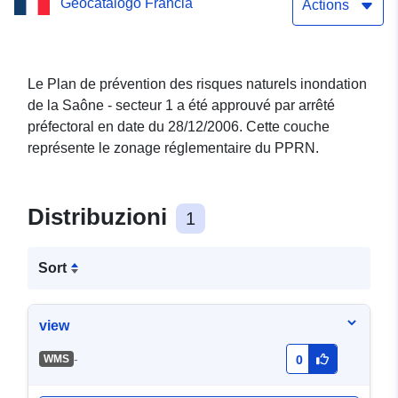
Geocatalogo Francia
inondation de la Saône -
Actions
secteur 1 en Côte-d'Or
Le Plan de prévention des risques naturels inondation
de la Saône - secteur 1 a été approuvé par arrêté
préfectoral en date du 28/12/2006. Cette couche
représente le zonage réglementaire du PPRN.
Distribuzioni
1
Sort
view
-
WMS
0