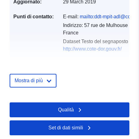
Aggiornato:
29 March 2019
Punti di contatto:
E-mail:
mailto:ddt-mpit-adl@cote-d
Indirizzo:
57 rue de Mulhouse BP
France
Dataset Testo del segnaposto del 
http://www.cote-dor.gouv.fr/
Registro del
Aggiunta a data.europa.eu:
18
catalogo:
December 2021
Mostra di più
Aggiornato su data.europa.eu:
01 October 2022
Spaziale:
Coordinate:
[ [ 5.51853752,
Qualità
48.03137207 ], [
4.06519604, 48.03137207 ],
[ 4.06519604, 46.90095139
Set di dati simili
], [ 5.51853752,