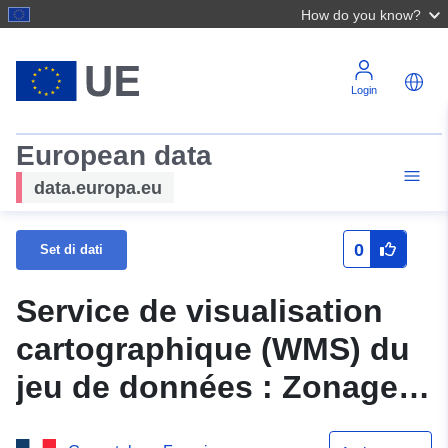
How do you know?
Login
European data
data.europa.eu
0
Set di dati
Service de visualisation
cartographique (WMS) du
jeu de données : Zonage
réglementaire du PPRN