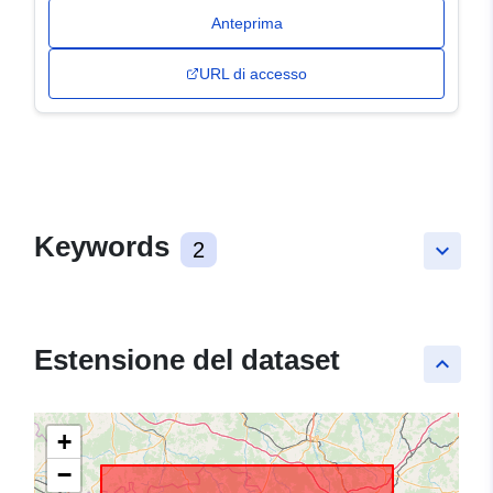
Anteprima
URL di accesso
Keywords
2
keyboard_arrow_down
Estensione del dataset
keyboard_arrow_up
+
−