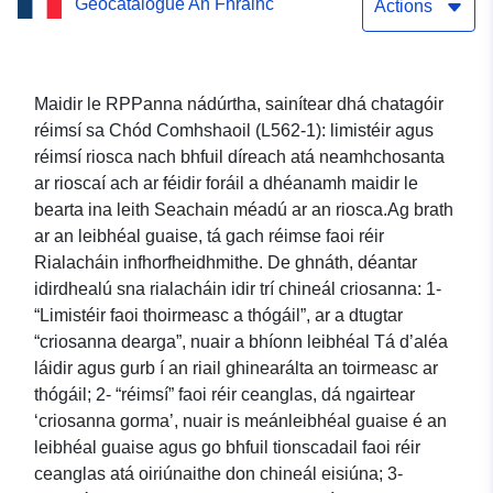
Geocatalogue An Fhrainc
Actions
Maidir le RPPanna nádúrtha, sainítear dhá chatagóir
réimsí sa Chód Comhshaoil (L562-1): limistéir agus
réimsí riosca nach bhfuil díreach atá neamhchosanta
ar rioscaí ach ar féidir foráil a dhéanamh maidir le
bearta ina leith Seachain méadú ar an riosca.Ag brath
ar an leibhéal guaise, tá gach réimse faoi réir
Rialacháin infhorfheidhmithe. De ghnáth, déantar
idirdhealú sna rialacháin idir trí chineál criosanna: 1-
“Limistéir faoi thoirmeasc a thógáil”, ar a dtugtar
“criosanna dearga”, nuair a bhíonn leibhéal Tá d’aléa
láidir agus gurb í an riail ghinearálta an toirmeasc ar
thógáil; 2- “réimsí” faoi réir ceanglas, dá ngairtear
‘criosanna gorma’, nuair is meánleibhéal guaise é an
leibhéal guaise agus go bhfuil tionscadail faoi réir
ceanglas atá oiriúnaithe don chineál eisiúna; 3-