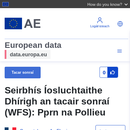
How do you know?
Logáil isteach
European data
data.europa.eu
0
Tacar sonraí
Seirbhís Íosluchtaithe
Dhírigh an tacair sonraí
(WFS): Pprn na Pollieu