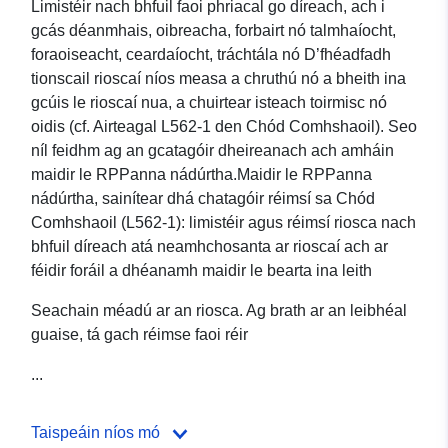
Limistéir nach bhfuil faoi phriacal go díreach, ach i
gcás déanmhais, oibreacha, forbairt nó talmhaíocht,
foraoiseacht, ceardaíocht, tráchtála nó D’fhéadfadh
tionscail rioscaí níos measa a chruthú nó a bheith ina
gcúis le rioscaí nua, a chuirtear isteach toirmisc nó
oidis (cf. Airteagal L562-1 den Chód Comhshaoil). Seo
níl feidhm ag an gcatagóir dheireanach ach amháin
maidir le RPPanna nádúrtha.Maidir le RPPanna
nádúrtha, sainítear dhá chatagóir réimsí sa Chód
Comhshaoil (L562-1): limistéir agus réimsí riosca nach
bhfuil díreach atá neamhchosanta ar rioscaí ach ar
féidir foráil a dhéanamh maidir le bearta ina leith
Seachain méadú ar an riosca. Ag brath ar an leibhéal
guaise, tá gach réimse faoi réir
...
Taispeáin níos mó