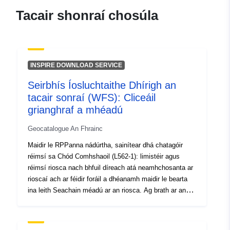
ef1d-4a9b-b446-
Tacair shonraí chosúla
7b6584de0002
uriRef:
http://data.europa.eu/88u/dataset/fr
120066022-srv-b391c132-57b3-
INSPIRE DOWNLOAD SERVICE
4c00-b9ca-471e7065f147
Seirbhís Íosluchtaithe Dhírigh an
Clóscríobh:
Acmhainn:
tacair sonraí (WFS): Cliceáil
http://inspire.ec.europa.eu/metadat
grianghraf a mhéadú
codelist/ResourceType/services
Geocatalogue An Fhrainc
Maidir le RPPanna nádúrtha, sainítear dhá chatagóir
réimsí sa Chód Comhshaoil (L562-1): limistéir agus
réimsí riosca nach bhfuil díreach atá neamhchosanta ar
rioscaí ach ar féidir foráil a dhéanamh maidir le bearta
ina leith Seachain méadú ar an riosca. Ag brath ar an
leibhéal guaise, tá gach réimse faoi réir Rialacháin
infhorfheidhmithe. De ghnáth, déantar idirdhealú sna
rialacháin idir trí chineál criosanna: 1- “Limistéir faoi