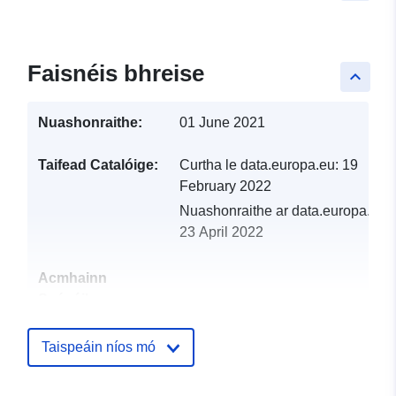
Faisnéis bhreise
keyboard_arrow_up
Nuashonraithe:
01 June 2021
Taifead Catalóige:
Curtha le data.europa.eu:
19
February 2022
Nuashonraithe ar data.europa.eu:
23 April 2022
Acmhainn
Spásúil:
Aitheantóirí:
http://descartes-dev.cete-
Taispeáin níos mó
mediterranee.i2/service/fr-
120066022-wxs-b463c6b1-