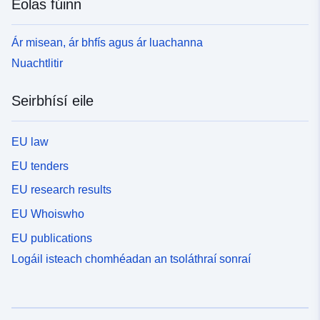
Eolas fúinn
Ár misean, ár bhfís agus ár luachanna
Nuachtlitir
Seirbhísí eile
EU law
EU tenders
EU research results
EU Whoiswho
EU publications
Logáil isteach chomhéadan an tsoláthraí sonraí