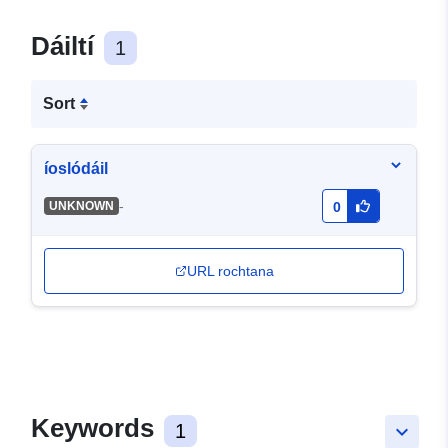
Dáiltí
1
Sort
íoslódáil
-
UNKNOWN
0
URL rochtana
Keywords
1
keyboard_arrow_down