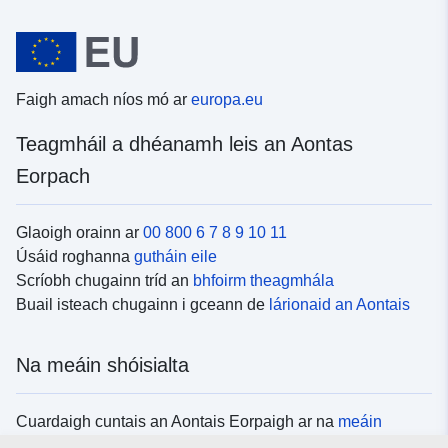
Faigh amach níos mó ar
europa.eu
Teagmháil a dhéanamh leis an Aontas
Eorpach
Glaoigh orainn ar
00 800 6 7 8 9 10 11
Úsáid roghanna
gutháin eile
Scríobh chugainn tríd an
bhfoirm theagmhála
Buail isteach chugainn i gceann de
lárionaid an Aontais
Na meáin shóisialta
Cuardaigh cuntais an Aontais Eorpaigh ar na
meáin
shóisialta