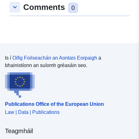
bheith ina gcúis le rioscaí nua, a chuirtear isteach
Comments
keyboard_arrow_down
0
toirmisc nó oidis (cf. Airteagal L562-1 den Chód
Comhshaoil). Seo níl feidhm ag an gcatagóir
dheireanach ach amháin maidir le RPPanna nádúrtha.
Is í
Oifig Foilseachán an Aontais Eorpaigh
a
bhainistíonn an suíomh gréasáin seo.
Publications Office of the European Union
Law | Data | Publications
Teagmháil