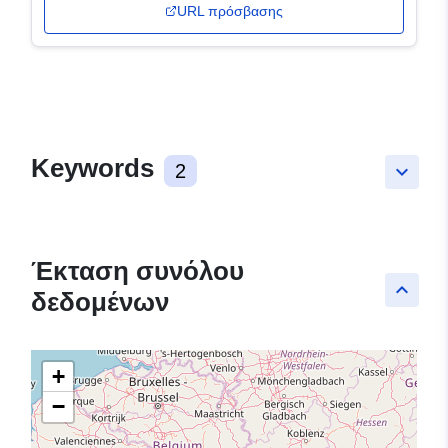
URL πρόσβασης
Keywords
2
keyboard_arrow_down
Έκταση συνόλου
keyboard_arrow_up
δεδομένων
+
−