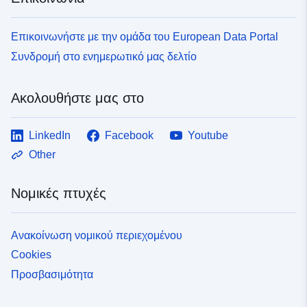
23a6-4bdb-9740-
d9afbf015ee2
Επικοινωνήστε με την ομάδα του European Data Portal
uriRef:
http://data.europa.eu/88u/dataset/fr
Συνδρομή στο ενημερωτικό μας δελτίο
120066022-srv-b3f5f108-2c4a-
4275-ba07-806f65431910
Ακολουθήστε μας στο
Τύπος:
Πόρος:
LinkedIn
Facebook
Youtube
http://inspire.ec.europa.eu/metadat
codelist/ResourceType/services
Other
Νομικές πτυχές
Ανακοίνωση νομικού περιεχομένου
Cookies
Προσβασιμότητα