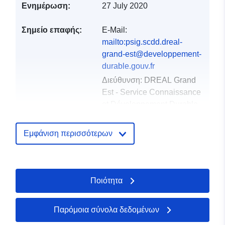
Ενημέρωση:
27 July 2020
Σημείο επαφής:
E-Mail:
mailto:psig.scdd.dreal-
grand-est@developpement-
durable.gouv.fr
Διεύθυνση:
DREAL Grand
Est - Service Connaissance
et Développement Durable -
Pôle SIG2...
Διεύθυνση URL:
Εμφάνιση περισσότερων
http://www.grand-
est.developpement-
durable.gouv.fr/donnees-et-
cartes-r44.ht...
Ποιότητα
Αρχείο
Προστίθεται στο data.europa.eu:
1
Παρόμοια σύνολα δεδομένων
καταλόγου:
December 2021