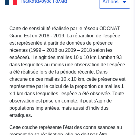
Γεωκατάλογος Γαλλία
pondérées Non sensibles -
Actions
Euphydryas_maturna
(Damier du frêne)
Carte de sensibilité réalisée par le réseau ODONAT
Grand Est en 2018 - 2019. La répartition de l'espèce
est représentée à partir de données de présence
récentes (1999 – 2018 ou 2009 – 2018 selon les
espèces). Il s’agit des mailles 10 x 10 km Lambert 93
dans lesquelles au moins une observation de l'espèce
a été réalisée lors de la période récente. Dans
chacune de ces mailles 10 x 10 km, cette présence est
représentée par le calcul de la proportion de mailles 1
x 1 km dans lesquelles l'espèce a été observée. Toute
observation est prise en compte: il peut s'agir de
populations implantées, mais aussi d'individus
erratiques.
Cette couche représente l'état des connaissances au
moment de sa réalisation, elle ne doit pas être