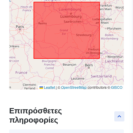
Leaflet
|
©
OpenStreetMap
contributors ©
GISCO
Επιπρόσθετες
keyboard_arrow_up
πληροφορίες