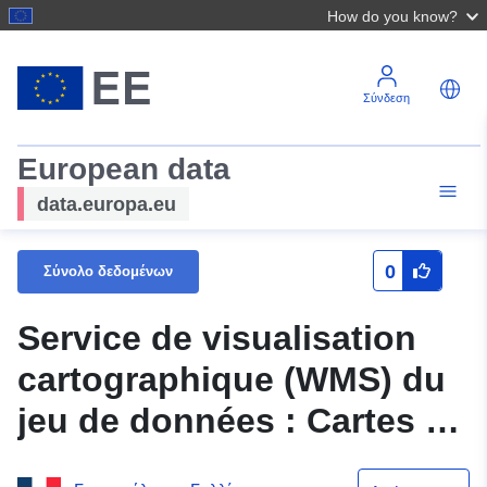
How do you know?
Σύνδεση
European data
data.europa.eu
0
Σύνολο δεδομένων
Service de visualisation
cartographique (WMS) du
jeu de données : Cartes de
sensibilité – Cartes Mailles