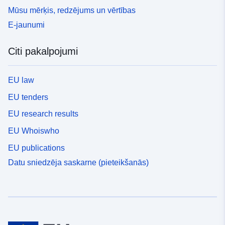
Mūsu mērķis, redzējums un vērtības
E-jaunumi
Citi pakalpojumi
EU law
EU tenders
EU research results
EU Whoiswho
EU publications
Datu sniedzēja saskarne (pieteikšanās)