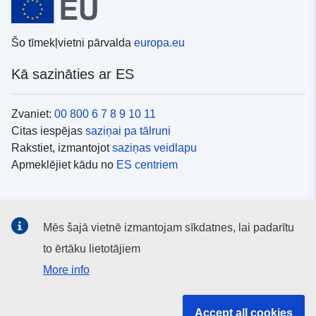
Šo tīmekļvietni pārvalda
europa.eu
Kā sazināties ar ES
Zvaniet:
00 800 6 7 8 9 10 11
Citas iespējas
saziņai pa tālruni
Rakstiet, izmantojot
saziņas veidlapu
Apmeklējiet kādu no
ES centriem
Sociālie mediji
Mēs šajā vietnē izmantojam sīkdatnes, lai padarītu
ES konti
sociālajos medijos
to ērtāku lietotājiem
More info
ES iestādes un struktūras
Accept all cookies