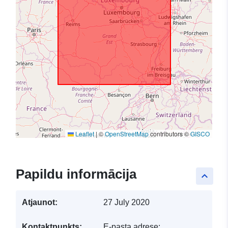
Leaflet
|
©
OpenStreetMap
contributors ©
GISCO
Papildu informācija
keyboard_arrow_up
Atjaunot:
27 July 2020
Kontaktpunkts:
E-pasta adrese: