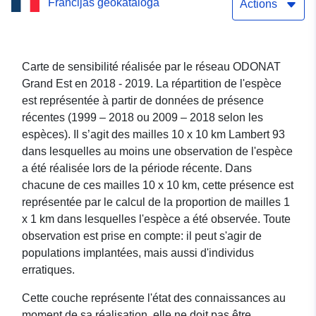
Francijas ģeokataloga
pondérées Non sensibles -
Actions
Euphydryas_maturna
(Damier du frêne)
Carte de sensibilité réalisée par le réseau ODONAT
Grand Est en 2018 - 2019. La répartition de l'espèce
est représentée à partir de données de présence
récentes (1999 – 2018 ou 2009 – 2018 selon les
espèces). Il s’agit des mailles 10 x 10 km Lambert 93
dans lesquelles au moins une observation de l'espèce
a été réalisée lors de la période récente. Dans
chacune de ces mailles 10 x 10 km, cette présence est
représentée par le calcul de la proportion de mailles 1
x 1 km dans lesquelles l'espèce a été observée. Toute
observation est prise en compte: il peut s'agir de
populations implantées, mais aussi d'individus
erratiques.
Cette couche représente l'état des connaissances au
moment de sa réalisation, elle ne doit pas être