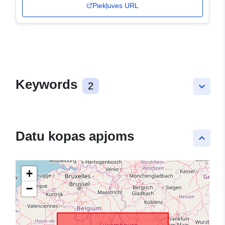
Piekļuves URL
Keywords
2
keyboard_arrow_down
Datu kopas apjoms
keyboard_arrow_up
+
−