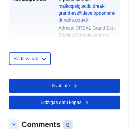
mailto:psig.scdd.dreal-
grand-est@developpement-
durable.gouv.fr
Adrese:
DREAL Grand Est -
Service Connaissance et
Développement Durable -
Pôle SIG2...
URL:
http://www.grand-
Rādīt vairāk
est.developpement-
durable.gouv.fr/donnees-et-
cartes-r44.ht...
Kvalitāte
Kataloga
Pievienots data.europa.eu:
18
ieraksts:
December 2021
Līdzīgas datu kopas
Jaunākā informācija par Data.euro
01 October 2022
Comments
keyboard_arrow_down
0