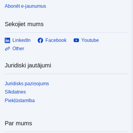
120066022-srv-b3f5f108-2c4a-
Abonēt e-jaunumus
4275-ba07-806f65431910
Sekojiet mums
Tips:
Avoti:
http://inspire.ec.europa.eu/metadat
LinkedIn
Facebook
Youtube
codelist/ResourceType/services
Other
Juridiski jautājumi
Juridisks paziņojums
Sīkdatnes
Piekļūstamība
Par mums