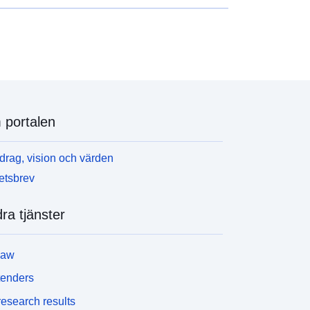
portalen
rag, vision och värden
etsbrev
ra tjänster
law
tenders
esearch results