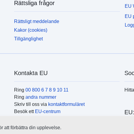
Rättsliga frågor
EU 
EU p
Rättsligt meddelande
Logg
Kakor (cookies)
Tillgänglighet
Kontakta EU
Soc
Ring
00 800 6 7 8 9 10 11
Hitt
Ring
andra nummer
Skriv till oss via
kontaktformuläret
Besök ett
EU-centrum
EU:
 att förbättra din upplevelse.
Hitt