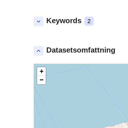
Keywords
keyboard_arrow_down
2
Datasetsomfattning
keyboard_arrow_up
+
−