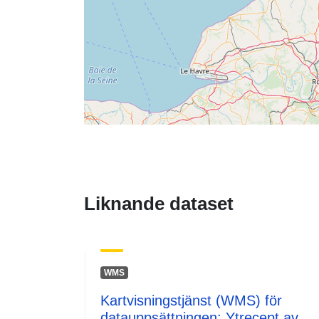
Liknande dataset
WMS
Kartvisningstjänst (WMS) för
datauppsättningen: Ytrecept av