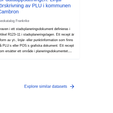
förskrivning av PLU i kommunen
Cambron
eokatalog Frankrike
raven i ett stadsplaneringsdokument definieras i
rtikel R123–11 i stadsplaneringslagen. Ett recept är
 form av yt-, linjär- eller punktinformation som finns
å PLU:s eller POS:s grafiska dokument. Ett recept
om ersätter ett område i planeringsdokumentet
edför i allmänhet ytterligare en begränsning av
egleringen av området.
arrow_forward
Explore similar datasets