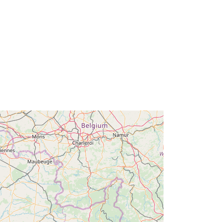
rs:
http://descartes-dev.cete-
mediterranee.i2/service/fr-
120066022-wxs-3db9e87e-4c34-
405f-8528-d47348fce47d
http://data.europa.eu/88u/dataset/fr-
120066022-srv-b42b873a-cc26-
4265-b572-d9b364cf160f
Resurs:
http://inspire.ec.europa.eu/metadata-
codelist/SpatialDataServiceType/vie
w