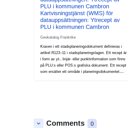
PLU i kommunen Cambron
Kartvisningstjänst (WMS) för
datauppsättningen: Ytrecept av
PLU i kommunen Cambron
Geokatalog Frankrike
Kraven i ett stadsplaneringsdokument definieras i
artikel R123–11 i stadsplaneringslagen. Ett recept är
i form av yt-, linjär- eller punktinformation som finns
på PLU:s eller POS:s grafiska dokument. Ett recept
som ersätter ett område i planeringsdokumentet
medför i allmänhet ytterligare en begränsning av
regleringen av området.
Comments
keyboard_arrow_down
0