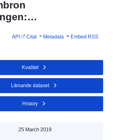
mbron
ingen:
mbron
API
Citat
Metadata
Embed
RSS
ingen:
mbron
Kvalitet
Liknande dataset
History
25 March 2019