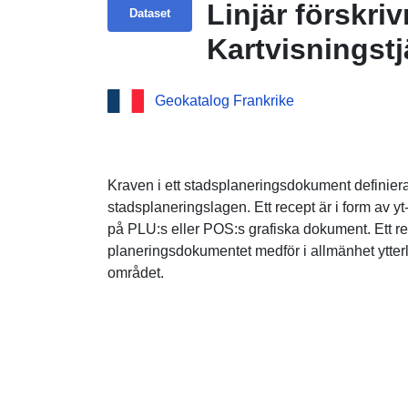
Linjär förskr
Dataset
Kartvisningst
Linjär förskr
Geokatalog Frankrike
Kartvisningst
Linjär förskr
Kraven i ett stadsplaneringsdokument definiera
stadsplaneringslagen. Ett recept är i form av yt-
på PLU:s eller POS:s grafiska dokument. Ett re
planeringsdokumentet medför i allmänhet ytter
området.