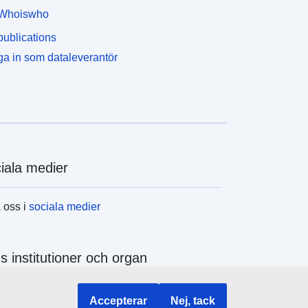
Whoiswho
ublications
a in som dataleverantör
iala medier
a oss i
sociala medier
s institutioner och organ
a alla EU-institutioner och EU-organ
Accepterar
Nej, tack