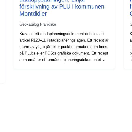
förskrivning av PLU i kommunen
Montdidier
Geokatalog Frankrike
G
Kraven i ett stadsplaneringsdokument definieras i
K
artikel R123–11 i stadsplaneringslagen. Ett recept är
a
i form av yt-, linjär- eller punktinformation som finns
i
på PLU:s eller POS:s grafiska dokument. Ett recept
p
som ersätter ett område i planeringsdokumentet
s
medför i allmänhet ytterligare en begränsning av
m
regleringen av området.
r