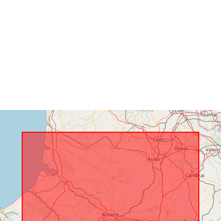
Rumslig resu
Identifierare:
uriRef:
Typ: