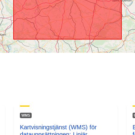
WMS
Kartvisningstjänst (WMS) för
datauppsättningen: Linjär