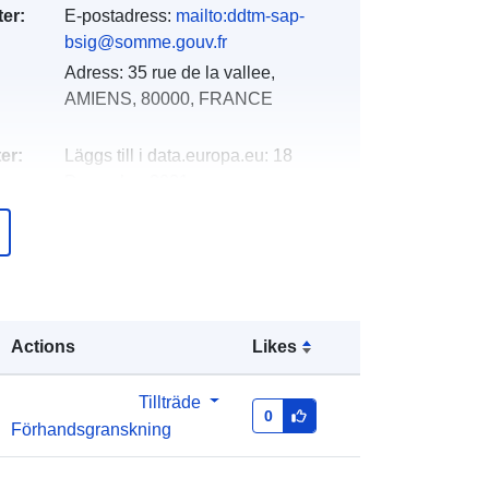
er:
E-postadress:
mailto:ddtm-sap-
bsig@somme.gouv.fr
Adress:
35 rue de la vallee,
AMIENS, 80000, FRANCE
er:
Läggs till i data.europa.eu:
18
December 2021
Uppdaterad på data.europa.eu:
01
October 2022
Koordinater:
[ [ 3.28133559,
50.48188019 ], [ 1.31279111,
Actions
Likes
50.48188019 ], [ 1.31279111,
49.38547516 ], [ 3.28133559,
49.38547516 ], [ 3.28133559,
Tillträde
0
50.48188019 ] ]
Förhandsgranskning
Typ:
Polygon