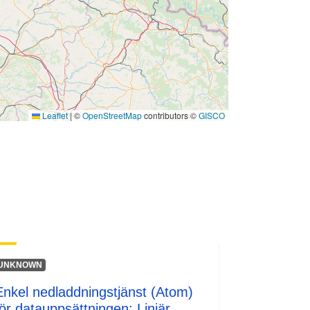
Leaflet
|
©
OpenStreetMap
contributors ©
GISCO
UNKNOWN
Enkel nedladdningstjänst (Atom)
för datauppsättningen: Linjär