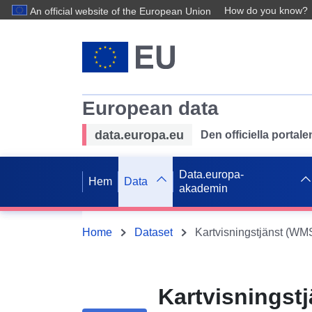
How do you know?
An official website of the European Union
European data
data.europa.eu
Den officiella portal
Data.europa-
Hem
Data
akademin
Home
Dataset
Kartvisningst