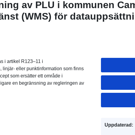
ivning av PLU i kommunen Ca
jänst (WMS) för datauppsättn
ivning av PLU i kommunen Ca
jänst (WMS) för datauppsättn
ivning av PLU i kommunen Ca
s i artikel R123–11 i
, linjär- eller punktinformation som finns
cept som ersätter ett område i
ligare en begränsning av regleringen av
Uppdaterad: