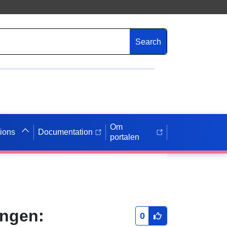
Search
Om
tions
Documentation
portalen
ingen:
0