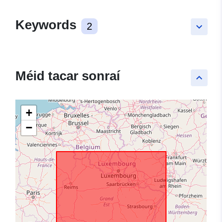
Keywords
2
keyboard_arrow_down
Méid tacar sonraí
keyboard_arrow_up
+
−