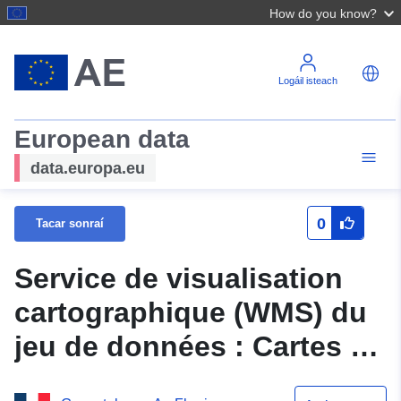
How do you know?
Logáil isteach
European data
data.europa.eu
0
Tacar sonraí
Service de visualisation
cartographique (WMS) du
jeu de données : Cartes de
sensibilité - Cartes