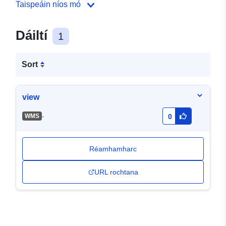
Taispeáin níos mó
Dáiltí
1
Sort
view
-
WMS
0
Réamhamharc
URL rochtana