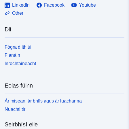
LinkedIn
Facebook
Youtube
codelist/ResourceType/services
Other
Dlí
Fógra dlíthiúil
Fianáin
Inrochtaineacht
Eolas fúinn
Ár misean, ár bhfís agus ár luachanna
Nuachtlitir
Seirbhísí eile