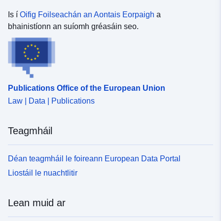
], [ 8.23029041,
50.16764069 ] ]
Is í
Oifig Foilseachán an Aontais Eorpaigh
a
bhainistíonn an suíomh gréasáin seo.
Clóscríobh:
Polygon
Acmhainn
Spásúil:
Publications Office of the European Union
Aitheantóirí:
http://descartes-dev.cete-
mediterranee.i2/service/fr-
Law | Data | Publications
120066022-wxs-aa3ad65d-
2a64-4cd7-9a79-
Teagmháil
8c61af8da77f
Déan teagmháil le foireann European Data Portal
uriRef:
http://data.europa.eu/88u/dataset/fr
120066022-srv-b43f61a3-b894-
Liostáil le nuachtlitir
4561-8cd6-5991fdd87883
Lean muid ar
Clóscríobh:
Acmhainn:
http://inspire.ec.europa.eu/metadat