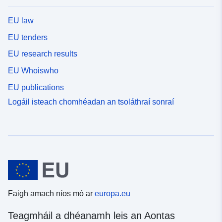
EU law
EU tenders
EU research results
EU Whoiswho
EU publications
Logáil isteach chomhéadan an tsoláthraí sonraí
Faigh amach níos mó ar
europa.eu
Teagmháil a dhéanamh leis an Aontas