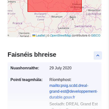
Leaflet
|
©
OpenStreetMap
contributors ©
GISCO
Faisnéis bhreise
keyboard_arrow_up
Nuashonraithe:
29 July 2020
Pointí teagmhála:
Ríomhphost:
mailto:psig.scdd.dreal-
grand-est@developpement-
durable.gouv.fr
Seoladh:
DREAL Grand Est