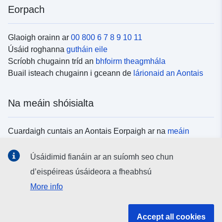
Eorpach
Glaoigh orainn ar
00 800 6 7 8 9 10 11
Úsáid roghanna
gutháin eile
Scríobh chugainn tríd an
bhfoirm theagmhála
Buail isteach chugainn i gceann de
lárionaid an Aontais
Na meáin shóisialta
Cuardaigh cuntais an Aontais Eorpaigh ar na
meáin
shóisialta
Úsáidimid fianáin ar an suíomh seo chun
d’eispéireas úsáideora a fheabhsú
Institiúidí agus comhlachtaí an Aontais
More info
Eorpaigh
Accept all cookies