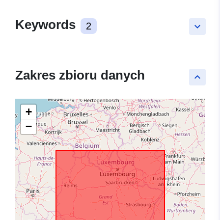
Keywords
2
keyboard_arrow_down
Zakres zbioru danych
keyboard_arrow_up
+
−