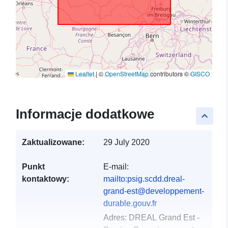
Leaflet
|
©
OpenStreetMap
contributors ©
GISCO
Informacje dodatkowe
keyboard_arrow_up
Zaktualizowane:
29 July 2020
Punkt
E-mail:
kontaktowy:
mailto:psig.scdd.dreal-
grand-est@developpement-
durable.gouv.fr
Adres:
DREAL Grand Est -