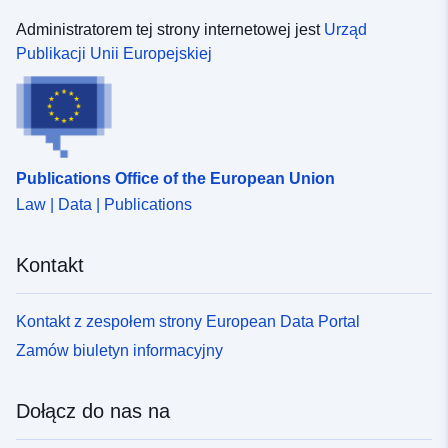
], [ 8.23029041,
50.16764069 ] ]
Administratorem tej strony internetowej jest
Urząd
Publikacji Unii Europejskiej
Typ:
Polygon
Zasoby
przestrzenne:
Publications Office of the European Union
Identyfikatory:
http://descartes-dev.cete-
mediterranee.i2/service/fr-
Law | Data | Publications
120066022-wxs-aa3ad65d-
2a64-4cd7-9a79-
Kontakt
8c61af8da77f
Kontakt z zespołem strony European Data Portal
uriRef:
http://data.europa.eu/88u/dataset/fr
120066022-srv-b43f61a3-b894-
Zamów biuletyn informacyjny
4561-8cd6-5991fdd87883
Dołącz do nas na
Typ:
Zasób:
http://inspire.ec.europa.eu/metadat