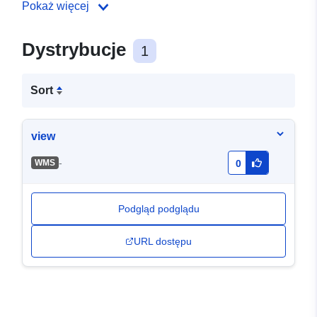
Pokaż więcej
Dystrybucje
1
Sort
view
-
WMS
0
Podgląd podglądu
URL dostępu