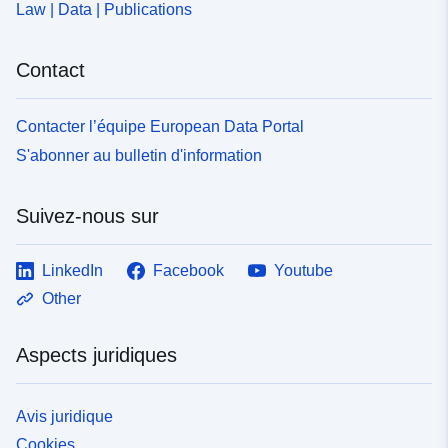
6d174ea792e1
Law | Data | Publications
uriRef:
http://data.europa.eu/88u/dataset/fr
Contact
120066022-srv-b4636dd3-b3d2-
4573-9dce-7bd3ae52fc5f
Contacter l’équipe European Data Portal
Type:
Ressource:
S'abonner au bulletin d'information
http://inspire.ec.europa.eu/metadat
codelist/SpatialDataServiceType/
Suivez-nous sur
LinkedIn
Facebook
Youtube
Other
Aspects juridiques
Avis juridique
Cookies