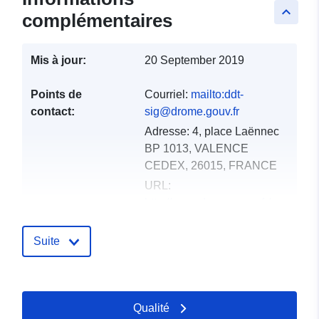
keyboard_arrow_up
complémentaires
Mis à jour:
20 September 2019
Points de
Courriel:
mailto:ddt-
contact:
sig@drome.gouv.fr
Adresse:
4, place Laënnec
BP 1013, VALENCE
CEDEX, 26015, FRANCE
URL:
http://www.drome.gouv.fr/
Compte rendu du
Ajoutée à data.europa.eu:
18
Suite
catalogue:
December 2021
Mise à jour sur data.europa.eu:
01 October 2022
Qualité