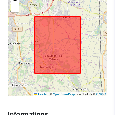
+
−
Leaflet
|
©
OpenStreetMap
contributors ©
GISCO
Informations