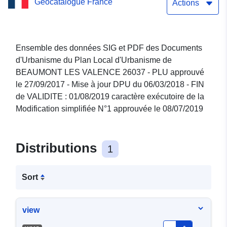
Geocatalogue France
26037 - Mise à jour DPU
Actions
06/03/2018 - FIN de
VALIDITE : 01/08/2019
Ensemble des données SIG et PDF des Documents
d'Urbanisme du Plan Local d'Urbanisme de
caractère exécutoire de la
BEAUMONT LES VALENCE 26037 - PLU approuvé
Modification simplifiée N°1
le 27/09/2017 - Mise à jour DPU du 06/03/2018 - FIN
de VALIDITE : 01/08/2019 caractère exécutoire de la
approuvée le 08/07/2019
Modification simplifiée N°1 approuvée le 08/07/2019
Distributions
1
Sort
view