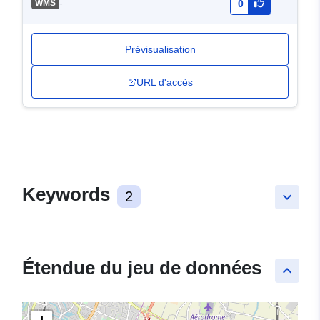
-
WMS
0
Prévisualisation
URL d'accès
Keywords
2
keyboard_arrow_down
Étendue du jeu de données
keyboard_arrow_up