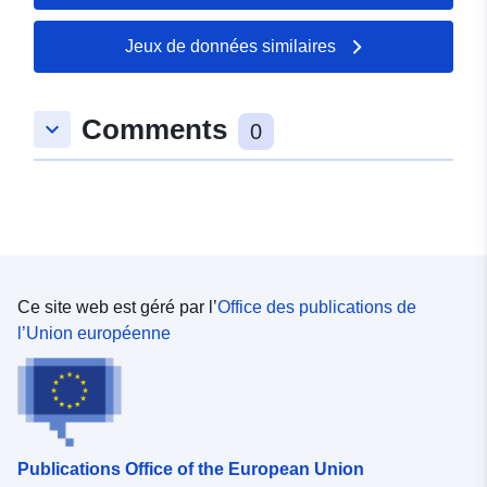
spatial:
Coordonnées:
[ [
4.91622114, 44.84740448 ],
Jeux de données similaires
[ 4.91622114, 44.90122604
], [ 4.97743511,
Comments
44.90122604 ], [
keyboard_arrow_down
0
4.97743511, 44.84740448 ],
[ 4.91622114, 44.84740448
] ]
Type:
Polygon
Ressource
Ce site web est géré par l’
Office des publications de
spatiale:
l’Union européenne
Identificateurs:
http://catalogue.geo-
ide.developpement-
durable.gouv.fr/service/fr-
120066022-wxs-d7b3008e-
Publications Office of the European Union
6446-4356-9471-