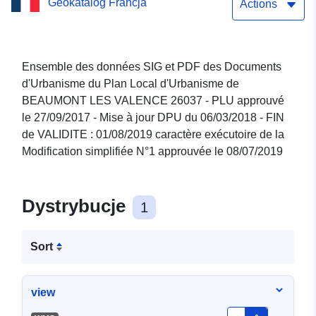
Geokatalog Francja
26037 - Mise à jour DPU
Actions
06/03/2018 - FIN de
VALIDITE : 01/08/2019
Ensemble des données SIG et PDF des Documents
d'Urbanisme du Plan Local d'Urbanisme de
caractère exécutoire de la
BEAUMONT LES VALENCE 26037 - PLU approuvé
Modification simplifiée N°1
le 27/09/2017 - Mise à jour DPU du 06/03/2018 - FIN
de VALIDITE : 01/08/2019 caractère exécutoire de la
approuvée le 08/07/2019
Modification simplifiée N°1 approuvée le 08/07/2019
Dystrybucje
1
Sort
view