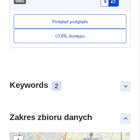
-
WMS
0
Podgląd podglądu
URL dostępu
Keywords
2
keyboard_arrow_down
Zakres zbioru danych
keyboard_arrow_up