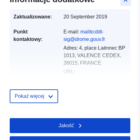
keyboard_arrow_up
Zaktualizowane:
20 September 2019
Punkt
E-mail:
mailto:ddt-
kontaktowy:
sig@drome.gouv.fr
Adres:
4, place Laënnec BP
1013, VALENCE CEDEX,
26015, FRANCE
URL:
http://www.drome.gouv.fr/
Zapis katalogu:
Dodany do data.europa.eu:
18
Pokaż więcej
December 2021
Zaktualizowano dane.europa.eu:
01 October 2022
Jakość
Przestrzenne:
Współrzędne:
[ [