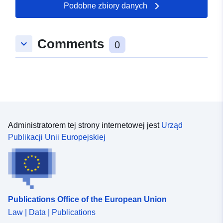
4.91622114, 44.84740448 ],
Podobne zbiory danych
[ 4.91622114, 44.90122604
], [ 4.97743511,
Comments
44.90122604 ], [
keyboard_arrow_down
0
4.97743511, 44.84740448 ],
[ 4.91622114, 44.84740448
] ]
Typ:
Polygon
Zasoby
Administratorem tej strony internetowej jest
Urząd
przestrzenne:
Publikacji Unii Europejskiej
Identyfikatory:
http://catalogue.geo-
ide.developpement-
durable.gouv.fr/service/fr-
120066022-wxs-d7b3008e-
Publications Office of the European Union
6446-4356-9471-
6d174ea792e1
Law | Data | Publications