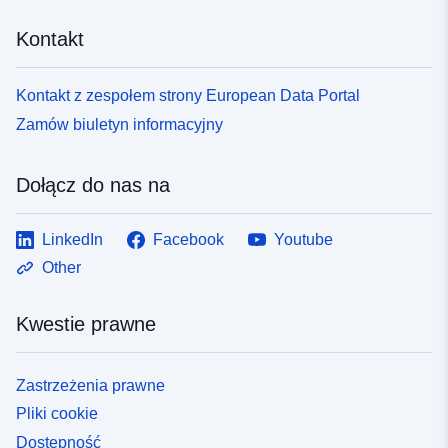
uriRef:
http://data.europa.eu/88u/dataset/fr
Kontakt
120066022-srv-b4636dd3-b3d2-
4573-9dce-7bd3ae52fc5f
Kontakt z zespołem strony European Data Portal
Typ:
Zasób:
Zamów biuletyn informacyjny
http://inspire.ec.europa.eu/metadat
codelist/SpatialDataServiceType/
Dołącz do nas na
LinkedIn
Facebook
Youtube
Other
Kwestie prawne
Zastrzeżenia prawne
Pliki cookie
Dostępność