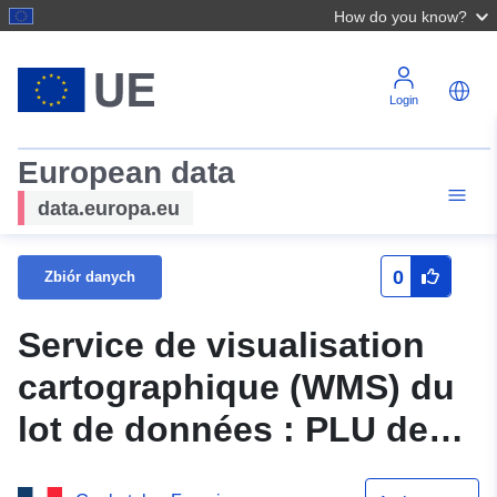
How do you know?
Login
European data
data.europa.eu
0
Zbiór danych
Service de visualisation
cartographique (WMS) du
lot de données : PLU de
BEAUMONT LES VALENCE