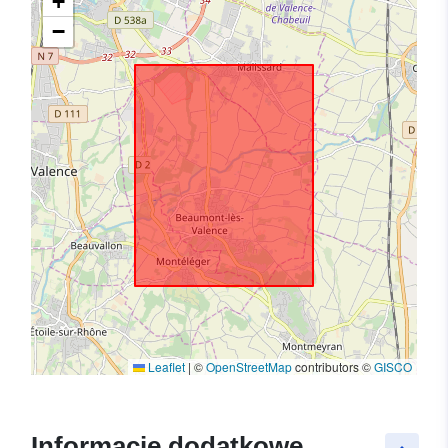
+
−
Leaflet
|
©
OpenStreetMap
contributors ©
GISCO
Informacje dodatkowe