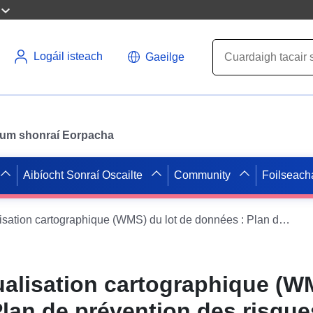
Logáil isteach
Gaeilge
il um shonraí Eorpacha
Aibíocht Sonraí Oscailte
Community
Foilseach
Service de visualisation cartographique (WMS) du lot de données : Plan de prévention des risques retrait-gonflement des argiles de la commune Escorneboeuf (Gers)
ualisation cartographique (W
lan de prévention des risques