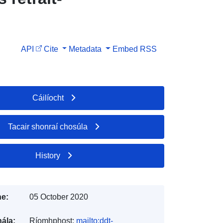
API
Cite
Metadata
Embed
RSS
Cáilíocht
Tacair shonraí chosúla
History
e:
05 October 2020
ála:
Ríomhphost:
mailto:ddt-