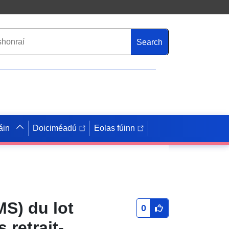
Search
áin
Doiciméadú
Eolas fúinn
MS) du lot
0
 retrait-