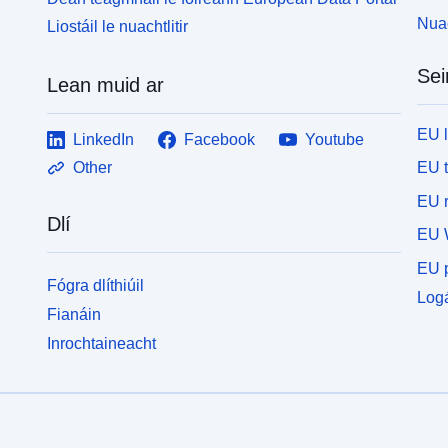
Nuac
Liostáil le nuachtlitir
Sei
Lean muid ar
EU 
LinkedIn
Facebook
Youtube
EU 
Other
EU r
Dlí
EU 
EU p
Fógra dlíthiúil
Logá
Fianáin
Inrochtaineacht