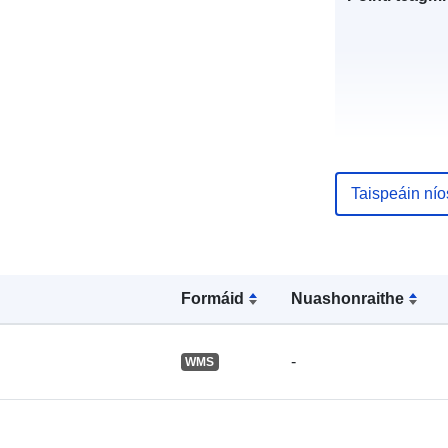
Taispeáin ní
Taifead Catal
Formáid
Nuashonraithe
Aitheantóirí:
-
WMS