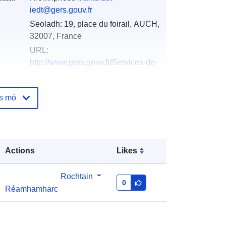
iedt@gers.gouv.fr
Seoladh:
19, place du foirail, AUCH,
32007, France
URL:
http://www.gers.gouv.fr/Services-de-
l-Etat/Agriculture-environnement-
amenag...
os mó
óige:
Curtha le data.europa.eu:
18
December 2021
Nuashonraithe ar data.europa.eu:
Actions
Likes
01 October 2022
Rochtain
http://catalogue.geo-
0
Réamhamharc
ide.developpement-
durable.gouv.fr/service/fr-
120066022-wxs-1bceaef0-14b4-
4cc2-a3d6-4f43b20a615c