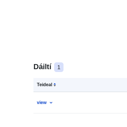
Dáiltí
1
Teideal
view