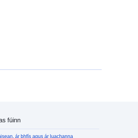
http://data.europa.eu/88u/dataset/fr-
120066022-srv-b4949178-68ca-
4d18-a0db-00de025f05f7
Acmhainn:
http://inspire.ec.europa.eu/metadata-
codelist/ResourceType/services
as fúinn
isean, ár bhfís agus ár luachanna