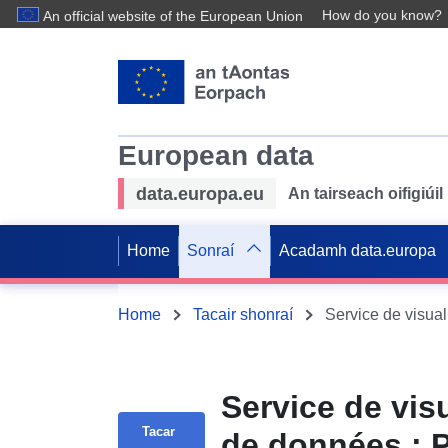
How do you know?
An official website of the European Union
European data
data.europa.eu
An tairseach oifigiú
Home
Sonraí
Acadamh data.europa
Home
Tacair shonraí
Service de vis
Tacar
de données : P