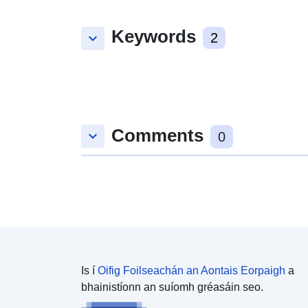
Keywords
keyboard_arrow_down
2
Comments
keyboard_arrow_down
0
Is í
Oifig Foilseachán an Aontais Eorpaigh
a
bhainistíonn an suíomh gréasáin seo.