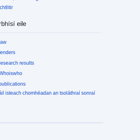
htlitir
rbhísí eile
law
tenders
esearch results
Whoiswho
ublications
il isteach chomhéadan an tsoláthraí sonraí