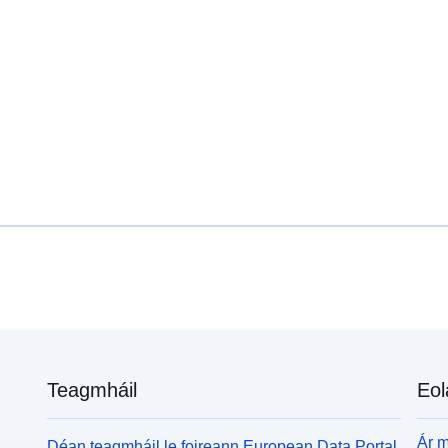
uriRef:
Clóscríobh:
Teagmháil
Eol
Ár m
Déan teagmháil le foireann European Data Portal