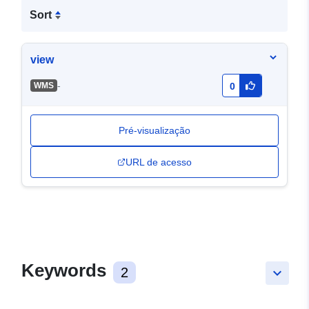
Sort
view
-
WMS
0
Pré-visualização
URL de acesso
Keywords
2
keyboard_arrow_down