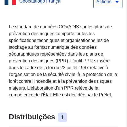
Geocatálogo França
retrait-gonflement des
Actions
argiles de la commune
Escorneboeuf (Gers)
Le standard de données COVADIS sur les plans de
prévention des risques comporte toutes les
spécifications techniques et organisationnelles de
stockage au format numérique des données
géographiques représentées dans les plans de
prévention des risques (PPR). L'outil PPR s'insère
dans le cadre de la loi du 22 juillet 1987 relative à
l'organisation de la sécurité civile, à la protection de la
forêt contre l'incendie et à la prévention des risques
majeurs. L'élaboration d'un PPR relève de la
compétence de l'État. Elle est décidée par le Préfet.
Distribuições
1