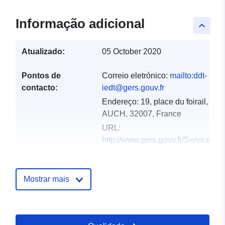
Informação adicional
keyboard_arrow_up
Atualizado:
05 October 2020
Pontos de
Correio eletrónico:
mailto:ddt-
contacto:
iedt@gers.gouv.fr
Endereço:
19, place du foirail,
AUCH, 32007, France
URL:
http://www.gers.gouv.fr/Services-
de-l-Etat/Agriculture-
environnement-amenag...
Mostrar mais
Registo do
Acrescentado à data.europa.eu:
catálogo:
18 December 2021
Atualizado em data.europa.eu: