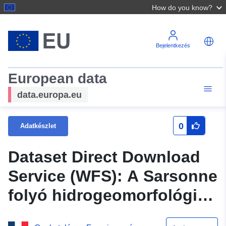
How do you know?
Bejelentkezés
European data
data.europa.eu
0
Adatkészlet
Dataset Direct Download
Service (WFS): A Sarsonne
folyó hidrogeomorfológiai
megközelítésével, Ussel