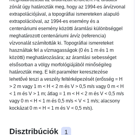
zónát úgy határozták meg, hogy az 1994-es árvízvonal
extrapolációjával, a topográfiai ismereteken alapuló
extrapolációval, az 1994-es esemény és a
centenáriumi esemény közötti áramlási különbséggel
meghatározott centenáriumi árvíz (referencia)
vízvonalát számították ki. Topográfiai ismereteket
használtak fel a vízmagasságok (0 és 1 m és 1 m
közötti) meghatározására; az áramlási sebességet
elsősorban a völgy morfológiájából minőségileg
határozták meg. E két paraméter keresztezése
lehetővé teszi a veszély feltérképezését (erősség = H
> 2 m vagy 1 m < H < 2 m és V > 0,5 m/s vagy 0 m < H
< 1 m és V > 1 m; átlag = 1 m < H < 2 m és V < 0,5 m/s
vagy 0 m < H < 1 m és 0,5 m/s < V < 1 m/s; alacsony
kockázat 0 m < H < 1 m és V < 0,5 m/s).
Disztribúciók
1