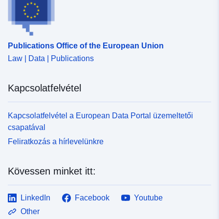
1994-es esemény és a centenáriumi esemény közötti
áramlási különbséggel meghatározott centenáriumi árvíz
(referencia) vízvonalát számították ki. Topográfiai
ismereteket használtak fel a vízmagasságok (0 és 1 m
és 1 m közötti) meghatározására; az áramlási
Publications Office of the European Union
sebességet elsősorban a völgy morfológiájából
Law | Data | Publications
minőségileg határozták meg. E két paraméter
keresztezése lehetővé teszi a veszély feltérképezését
Kapcsolatfelvétel
(erősség = H > 2 m vagy 1 m < H < 2 m és V > 0,5 m/s
vagy 0 m < H < 1 m és V > 1 m; átlag = 1 m < H < 2 m
és V < 0,5 m/s vagy 0 m < H < 1 m és 0,5 m/s < V <
Kapcsolatfelvétel a European Data Portal üzemeltetői
1 m/s; alacsony kockázat 0 m < H < 1 m és V <
csapatával
0,5 m/s).
Feliratkozás a hírlevelünkre
Kövessen minket itt:
LinkedIn
Facebook
Youtube
Other