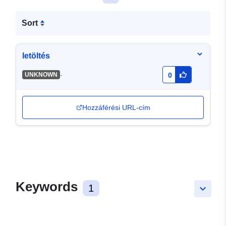
Sort
letöltés
-
UNKNOWN
0
Hozzáférési URL-cím
Keywords
1
keyboard_arrow_down