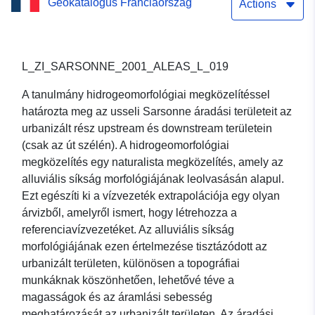
Geokatalógus Franciaország
en Corrèze településen
Actions
található áradási
övezethez tartozó izotópok
L_ZI_SARSONNE_2001_ALEAS_L_019
A tanulmány hidrogeomorfológiai megközelítéssel
határozta meg az usseli Sarsonne áradási területeit az
urbanizált rész upstream és downstream területein
(csak az út szélén). A hidrogeomorfológiai
megközelítés egy naturalista megközelítés, amely az
alluviális síkság morfológiájának leolvasásán alapul.
Ezt egészíti ki a vízvezeték extrapolációja egy olyan
árvizből, amelyről ismert, hogy létrehozza a
referenciavízvezetéket. Az alluviális síkság
morfológiájának ezen értelmezése tisztázódott az
urbanizált területen, különösen a topográfiai
munkáknak köszönhetően, lehetővé téve a
magasságok és az áramlási sebesség
meghatározását az urbanizált területen. Az áradási