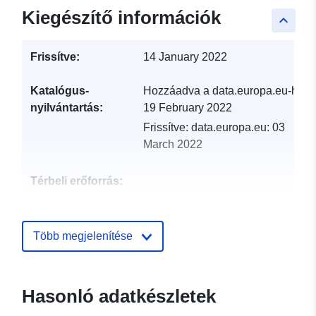
Kiegészítő információk
keyboard_arrow_up
Frissítve:
14 January 2022
Katalógus-
Hozzáadva a data.europa.eu-hoz:
nyilvántartás:
19 February 2022
Frissítve: data.europa.eu:
03
March 2022
Térbeli erőforrás:
Azonosítók:
http://descartes-dev.cete-
mediterranee.i2/service/fr-
Több megjelenítése
120066022-wxs-59419dd6-
ae7c-45f0-81e3-
11a8b8b64565
Hasonló adatkészletek