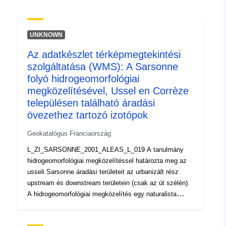
uriRef:
http://data.europa.eu/88u/dataset/fr
120066022-srv-b4988344-35c3-
429f-be3d-ed8539586c12
UNKNOWN
Típus:
Erőforrás:
Az adatkészlet térképmegtekintési
http://inspire.ec.europa.eu/metadat
szolgáltatása (WMS): A Sarsonne
codelist/SpatialDataServiceType/d
folyó hidrogeomorfológiai
megközelítésével, Ussel en Corrèze
településen található áradási
övezethez tartozó izotópok
Geokatalógus Franciaország
L_ZI_SARSONNE_2001_ALEAS_L_019 A tanulmány
hidrogeomorfológiai megközelítéssel határozta meg az
usseli Sarsonne áradási területeit az urbanizált rész
upstream és downstream területein (csak az út szélén).
A hidrogeomorfológiai megközelítés egy naturalista
megközelítés, amely az alluviális síkság
morfológiájának leolvasásán alapul. Ezt egészíti ki a