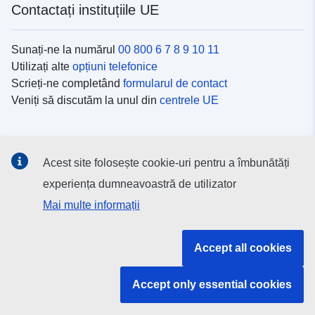
Contactați instituțiile UE
Sunați-ne la numărul
00 800 6 7 8 9 10 11
Utilizați alte
opțiuni telefonice
Scrieți-ne completând
formularul de contact
Veniți să discutăm la unul din
centrele UE
Platformele de comunicare socială
Acest site folosește cookie-uri pentru a îmbunătăți
Descoperiți canalele UE
pe rețelele sociale
experiența dumneavoastră de utilizator
Mai multe informații
Instituțiile și organismele UE
Accept all cookies
Găsiți o instituție/un organism UE
Accept only essential cookies