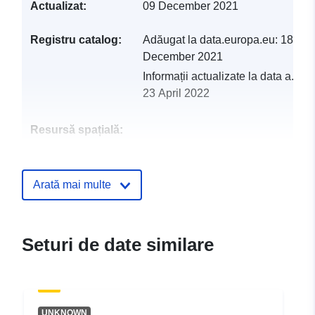
Actualizat:
09 December 2021
Registru catalog:
Adăugat la data.europa.eu:
18
December 2021
Informații actualizate la data a.eur
23 April 2022
Resursă spațială:
Identificatori:
http://descartes-dev.cete-
mediterranee.i2/service/fr-
Arată mai multe
120066022-wxs-043a59f0-
8969-4d6a-832a-
d3ef4dce9270
Seturi de date similare
uriRef:
http://data.europa.eu/88u/dataset/fr
120066022-srv-b4b49db0-a592-
4b4e-8d07-6ac7e62f6776
UNKNOWN