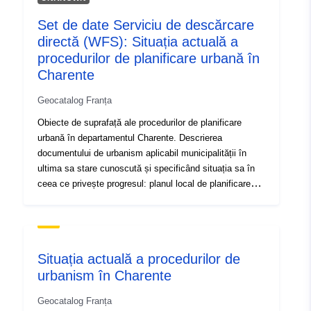
Tip:
Resursă:
Set de date Serviciu de descărcare
http://inspire.ec.europa.eu/metadat
directă (WFS): Situația actuală a
codelist/SpatialDataServiceType/
procedurilor de planificare urbană în
Charente
Geocatalog Franța
Obiecte de suprafață ale procedurilor de planificare
urbană în departamentul Charente. Descrierea
documentului de urbanism aplicabil municipalității în
ultima sa stare cunoscută și specificând situația sa în
ceea ce privește progresul: planul local de planificare
urbană (LUP) sau chiar planul local de planificare
intercomunală (PLUI); planul de utilizare a terenurilor
(POS); card comunal (CC); Regulamentul național de
urbanism (RNU).
Situația actuală a procedurilor de
urbanism în Charente
Geocatalog Franța