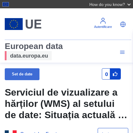
How do you know?
Autentificare
European data
data.europa.eu
0
Set de date
Serviciul de vizualizare a
hărților (WMS) al setului
de date: Situația actuală a
procedurilor de planificare