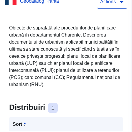
Geocatalog Franța
urbană în Charente
Actions
Obiecte de suprafață ale procedurilor de planificare
urbană în departamentul Charente. Descrierea
documentului de urbanism aplicabil municipalității în
ultima sa stare cunoscută și specificând situația sa în
ceea ce privește progresul: planul local de planificare
urbană (LUP) sau chiar planul local de planificare
intercomunală (PLUI); planul de utilizare a terenurilor
(POS); card comunal (CC); Regulamentul național de
urbanism (RNU).
Distribuiri
1
Sort