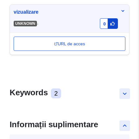
vizualizare
-
UNKNOWN
0
URL de acces
Keywords
2
keyboard_arrow_down
Informații suplimentare
keyboard_arrow_up