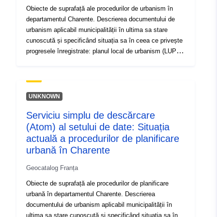
Obiecte de suprafață ale procedurilor de urbanism în
departamentul Charente. Descrierea documentului de
urbanism aplicabil municipalității în ultima sa stare
cunoscută și specificând situația sa în ceea ce privește
progresele înregistrate: planul local de urbanism (LUP)
sau chiar planul local de planificare intercomunală
(PLUi); planul de utilizare a terenurilor (POS);carte
comună (CC); Regulamentul național privind urbanismul
(RNU). Obiecte de suprafață ale procedurilor de
UNKNOWN
urbanism în departamentul Charente. Descrierea
Serviciu simplu de descărcare
documentului de urbanism aplicabil municipalității în
(Atom) al setului de date: Situația
ultima sa stare cunoscută și specificând situația sa în
ceea ce privește progresele înregistrate: planul local de
actuală a procedurilor de planificare
urbanism (LUP) sau chiar planul local de planificare
urbană în Charente
intercomunală (PLUi); planul de utilizare a terenurilor
Geocatalog Franța
(POS); carte comună (CC); Regulamentul național
privind urbanismul (RNU).
Obiecte de suprafață ale procedurilor de planificare
urbană în departamentul Charente. Descrierea
documentului de urbanism aplicabil municipalității în
ultima sa stare cunoscută și specificând situația sa în