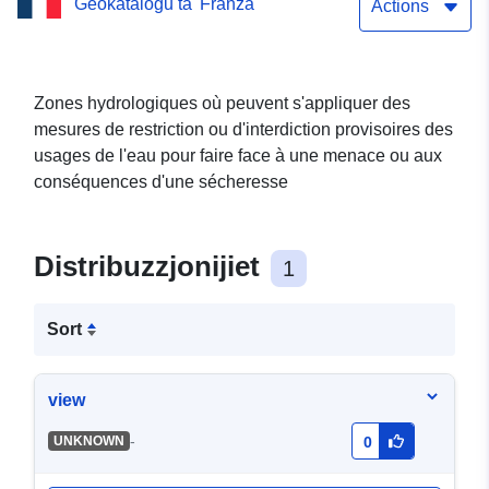
Ġeokatalogu ta' Franza
de la ressource en eau
Actions
dans le cas de sécheresse
dans la Drôme
Zones hydrologiques où peuvent s'appliquer des
mesures de restriction ou d'interdiction provisoires des
usages de l'eau pour faire face à une menace ou aux
conséquences d'une sécheresse
Distribuzzjonijiet
1
Sort
view
-
UNKNOWN
0