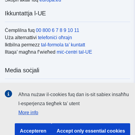
Ikkuntattja l-UE
Ċemplilna fuq
00 800 6 7 8 9 10 11
Uża alternattivi
telefoniċi oħrajn
Iktbilna permezz
tal-formola ta’ kuntatt
Iltaqa’ magħna f’wieħed
miċ-ċentri tal-UE
Media soċjali
Fittex mezzi
tal-media soċjali tal-UE
Aħna nużaw il-cookies fuq dan is-sit sabiex insaħħu
l-esperjenza tiegħek ta' utent
L-istituzzjonijiet u l-korpi tal-UE
More info
Fittex l-istituzzjonijiet u l-korpi kollha tal-UE.
Accepteren
Accept only essential cookies