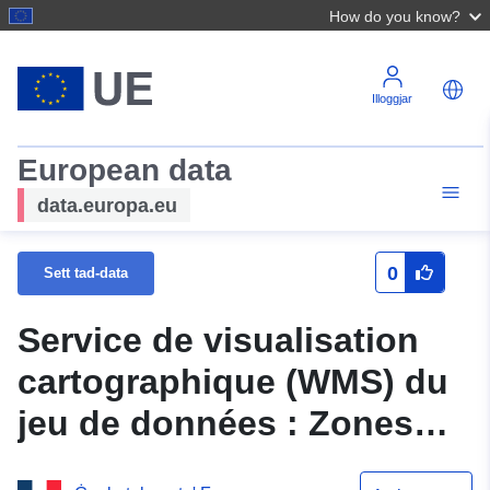
How do you know?
Illoggjar
European data
data.europa.eu
0
Sett tad-data
Service de visualisation
cartographique (WMS) du
jeu de données : Zones
hydrologiques de gestion