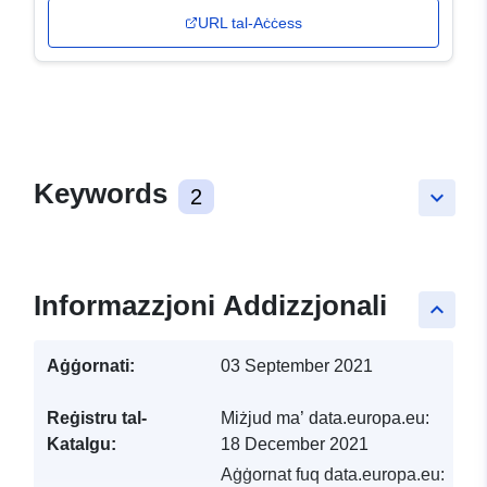
URL tal-Aċċess
Keywords
2
keyboard_arrow_down
Informazzjoni Addizzjonali
keyboard_arrow_up
Aġġornati:
03 September 2021
Reġistru tal-
Miżjud ma’ data.europa.eu:
Katalgu:
18 December 2021
Aġġornat fuq data.europa.eu: