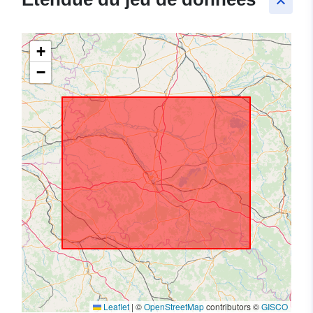
keyboard_arrow_up
+
−
Leaflet
|
©
OpenStreetMap
contributors ©
GISCO