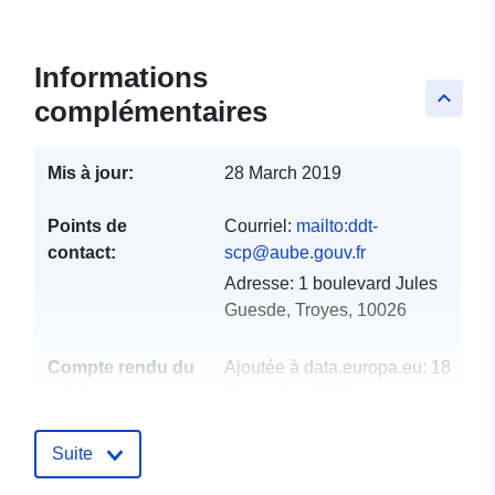
Informations
keyboard_arrow_up
complémentaires
Mis à jour:
28 March 2019
Points de
Courriel:
mailto:ddt-
contact:
scp@aube.gouv.fr
Adresse:
1 boulevard Jules
Guesde, Troyes, 10026
Compte rendu du
Ajoutée à data.europa.eu:
18
catalogue:
December 2021
Mise à jour sur data.europa.eu:
01 October 2022
Suite