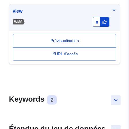
view
-
WMS
0
Prévisualisation
URL d'accès
Keywords
2
keyboard_arrow_down
Étendue du jeu de données