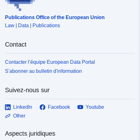
uriRef:
http://data.europa.eu/88u/dataset/fr
120066022-srv-b4c6e67f-d221-
Publications Office of the European Union
4167-9933-43ed5aca3f72
Law | Data | Publications
Type:
Ressource:
Contact
http://inspire.ec.europa.eu/metadat
codelist/SpatialDataServiceType/
Contacter l’équipe European Data Portal
S'abonner au bulletin d'information
Suivez-nous sur
LinkedIn
Facebook
Youtube
Other
Aspects juridiques