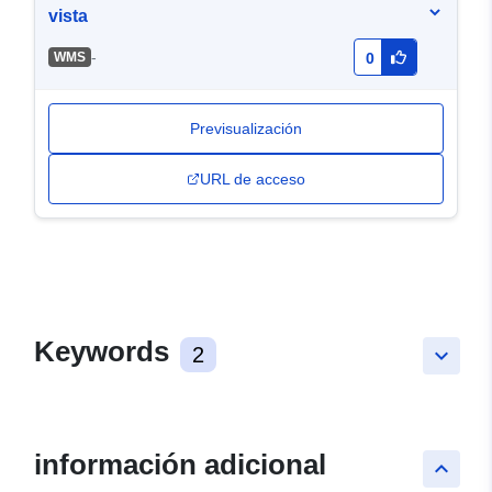
vista
-
WMS
0
Previsualización
URL de acceso
Keywords
2
keyboard_arrow_down
información adicional
keyboard_arrow_up