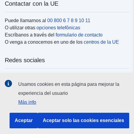
Contactar con la UE
Puede llamarnos al
00 800 6 7 8 9 10 11
O utilizar otras
opciones telefónicas
Escríbanos a través del
formulario de contacto
O venga a conocernos en uno de los
centros de la UE
Redes sociales
Buscar los canales de la UE en las
redes sociales
Usamos cookies en esta página para mejorar la
experiencia del usuario
Instituciones y organismos de la UE
Más info
Buscar todas las instituciones y órganos de la UE
Aceptar
Aceptar solo las cookies esenciales