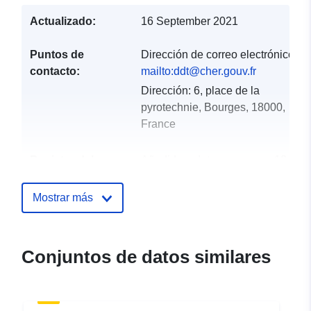
Actualizado:
16 September 2021
Puntos de
Dirección de correo electrónico:
contacto:
mailto:ddt@cher.gouv.fr
Dirección:
6, place de la
pyrotechnie, Bourges, 18000,
France
Registro del
Añadido a data.europa.eu:
18
catálogo:
December 2021
Actualizado en data.europa.eu:
Mostrar más
01 October 2022
Identificadores:
http://descartes-dev.cete-
Conjuntos de datos similares
mediterranee.i2/service/fr-
120066022-wxs-eaa038f2-
1313-420f-a2dc-