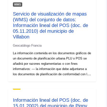
f985f96c9034
WMS
uriRef:
http://data.europa.eu/88u/dataset/fr
Servicio de visualización de mapas
120066022-srv-b50bc475-15fd-
(WMS) del conjunto de datos:
4184-a424-177a3af19153
Información lineal del POS (doc. de
05.11.2010) del municipio de
Tipo:
Recurso:
Villabon
http://inspire.ec.europa.eu/metadat
Geocatálogo Francia
codelist/ResourceType/services
La información contenida en los documentos gráficos de
un documento de planificación urbana PLU o POS se
añadirá por razones reglamentarias o con fines
informativos: — la información que debe adjuntarse a
los documentos de planificación de conformidad con los
artículos R123-13 y R123-14 del Código de
Planificación,- la información comunicada en los
documentos gráficos con fines informativos.
Información lineal del POS (doc. de
15.01.2002) del municipio de Pigny