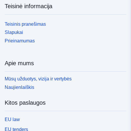
Teisinė informacija
Teisinis pranešimas
Slapukai
Prieinamumas
Apie mums
Mūsų užduotys, vizija ir vertybės
Naujienlaiškis
Kitos paslaugos
EU law
EU tenders