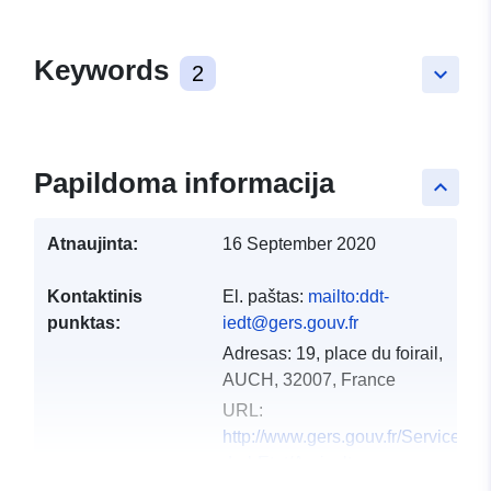
Keywords
2
keyboard_arrow_down
Papildoma informacija
keyboard_arrow_up
Atnaujinta:
16 September 2020
Kontaktinis
El. paštas:
mailto:ddt-
punktas:
iedt@gers.gouv.fr
Adresas:
19, place du foirail,
AUCH, 32007, France
URL:
http://www.gers.gouv.fr/Services-
de-l-Etat/Agriculture-
environnement-amenag...