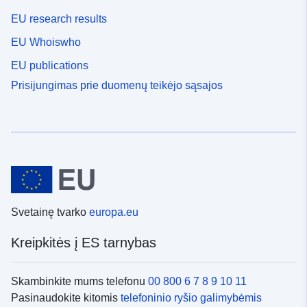
EU research results
EU Whoiswho
EU publications
Prisijungimas prie duomenų teikėjo sąsajos
Svetainę tvarko
europa.eu
Kreipkitės į ES tarnybas
Skambinkite mums telefonu
00 800 6 7 8 9 10 11
Pasinaudokite kitomis
telefoninio ryšio galimybėmis