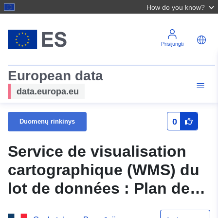
How do you know?
Prisijungti
European data
data.europa.eu
0
Duomenų rinkinys
Service de visualisation
cartographique (WMS) du
lot de données : Plan de
prévention des risques