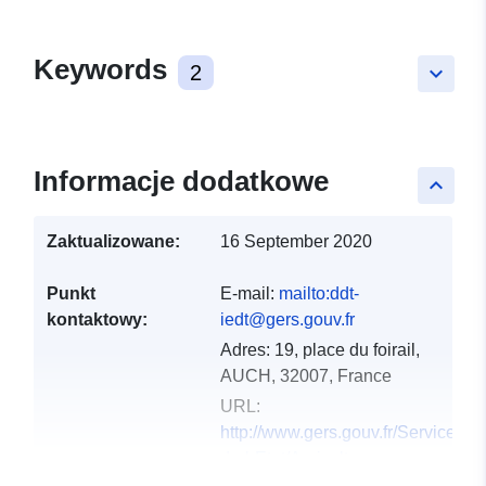
Keywords
2
keyboard_arrow_down
Informacje dodatkowe
keyboard_arrow_up
Zaktualizowane:
16 September 2020
Punkt
E-mail:
mailto:ddt-
kontaktowy:
iedt@gers.gouv.fr
Adres:
19, place du foirail,
AUCH, 32007, France
URL:
http://www.gers.gouv.fr/Services-
de-l-Etat/Agriculture-
environnement-amenag...