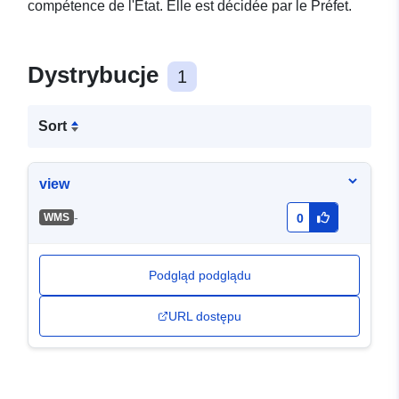
compétence de l'État. Elle est décidée par le Préfet.
Dystrybucje
1
Sort
view
-
WMS
0
Podgląd podglądu
URL dostępu