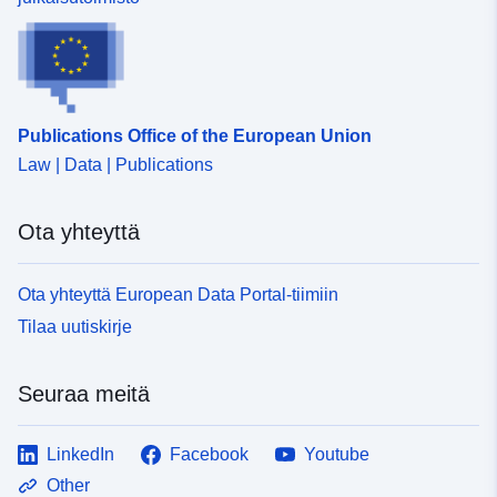
resurssi:
Tunnisteet:
http://catalogue.geo-
ide.developpement-
durable.gouv.fr/service/fr-
Publications Office of the European Union
120066022-wxs-409c1ddb-
ff7b-42e4-a399-
Law | Data | Publications
dd745c50bca2
Ota yhteyttä
uriRef:
http://data.europa.eu/88u/dataset/fr
120066022-srv-b56c1dc2-8f03-
Ota yhteyttä European Data Portal-tiimiin
4d92-8beb-031a1fd36fe4
Tilaa uutiskirje
Tyyppi:
Tietoaineistolinkki:
http://inspire.ec.europa.eu/metadat
Seuraa meitä
codelist/SpatialDataServiceType/
LinkedIn
Facebook
Youtube
Other