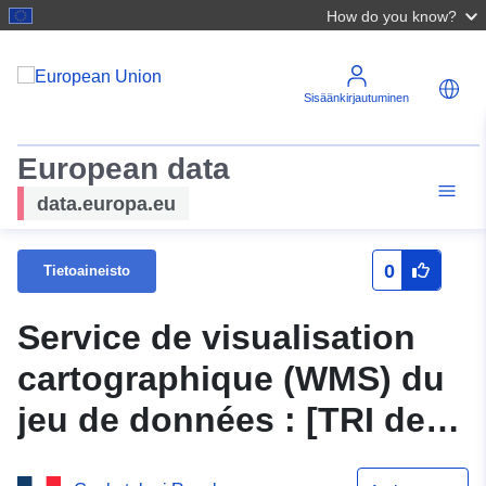
How do you know?
Sisäänkirjautuminen
European data
data.europa.eu
0
Tietoaineisto
Service de visualisation
cartographique (WMS) du
jeu de données : [TRI de
VERDUN] Communes