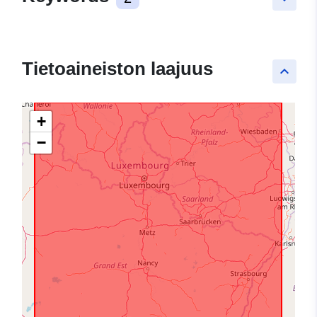
Tietoaineiston laajuus
keyboard_arrow_up
+
−