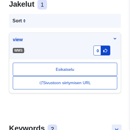
Jakelut
1
Sort
view
-
WMS
0
Esikatselu
Sivustoon siirtymisen URL
Keywords
2
keyboard_arrow_down