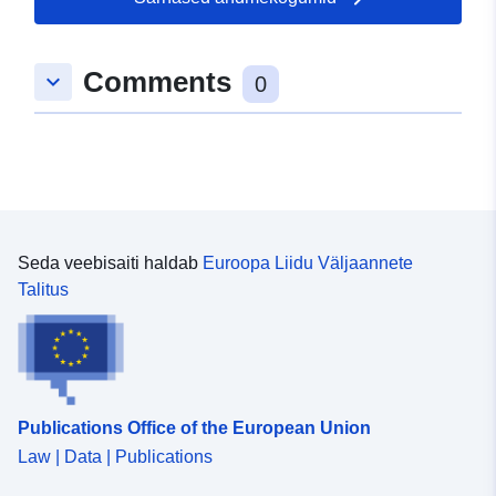
Comments
keyboard_arrow_down
0
Seda veebisaiti haldab
Euroopa Liidu Väljaannete
Talitus
Publications Office of the European Union
Law | Data | Publications