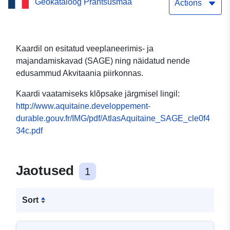
Geokataloog Prantsusmaa
majandamise kavad
Actions
(SAGE) – perimeetrid ja
hetkeseis Andmekogumi
Kaardil on esitatud veeplaneerimis- ja
majandamiskavad (SAGE) ning näidatud nende
kaardi
edusammud Akvitaania piirkonnas.
visualiseerimisteenus
Kaardi vaatamiseks klõpsake järgmisel lingil:
(WMS): Atlas Akvitaania:
http://www.aquitaine.developpement-
durable.gouv.fr/IMG/pdf/AtlasAquitaine_SAGE_cle0f4
Vee planeerimise ja
34c.pdf
majandamise kavad
(SAGE) – perimeetrid ja
Jaotused
1
hetkeseis Andmekogumi
kaardi
Sort
visualiseerimisteenus