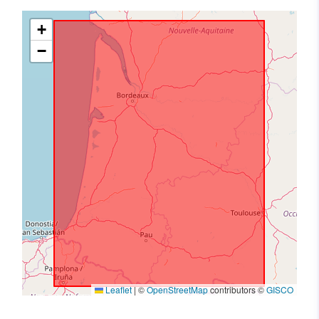
+
−
Leaflet
|
©
OpenStreetMap
contributors ©
GISCO