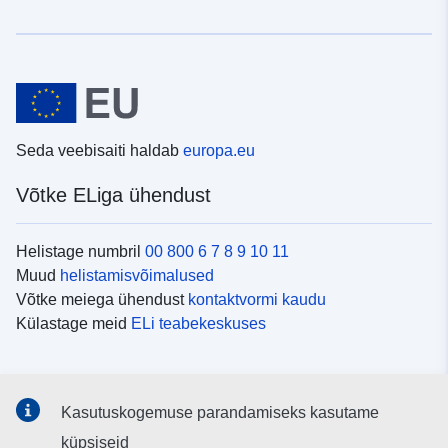
Seda veebisaiti haldab
europa.eu
Võtke ELiga ühendust
Helistage numbril
00 800 6 7 8 9 10 11
Muud
helistamisvõimalused
Võtke meiega ühendust
kontaktvormi kaudu
Külastage meid
ELi teabekeskuses
Sotsiaalmeedia
Kasutuskogemuse parandamiseks kasutame
Otsige ELi teavet
sotsiaalmeediakanalitest
küpsiseid