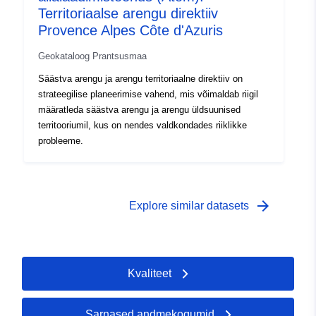
Territoriaalse arengu direktiiv
Provence Alpes Côte d'Azuris
Geokataloog Prantsusmaa
Säästva arengu ja arengu territoriaalne direktiiv on
strateegilise planeerimise vahend, mis võimaldab riigil
määratleda säästva arengu ja arengu üldsuunised
territooriumil, kus on nendes valdkondades riiklikke
probleeme.
arrow_forward
Explore similar datasets
Kvaliteet
Sarnased andmekogumid