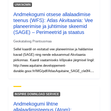
120066022-wxs-2a9366d7-
UNKNOWN
9652-4328-98e3-
Andmekogumi otsese allalaadimise
8bcef0599f6f
teenus (WFS): Atlas Akvitaania: Vee
planeerimise ja juhtimise skeemid
uriRef:
http://data.europa.eu/88u/dataset/fr
(SAGE) – Perimeetrid ja staatus
120066022-srv-b589f877-4700-
4835-a41b-97a31704fa3a
Geokataloog Prantsusmaa
Sellel kaardil on esitatud vee planeerimise ja haldamise
Tüüp:
Ressurss:
kavad (SAGE) ning nende edusammud Akvitaania
http://inspire.ec.europa.eu/metadat
piirkonnas. Kaardi vaatamiseks klõpsake järgmisel lingil:
codelist/ResourceType/services
http://www.aquitaine.developpement-
durable.gouv.fr/IMG/pdf/AtlasAquitaine_SAGE_cle0f434
c.pdf
INSPIRE DOWNLOAD SERVICE
Andmekogumi lihtne
allalaadimisteenus (Atom):