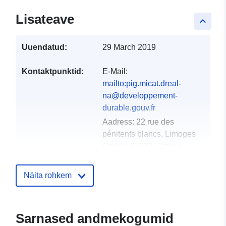
Lisateave
keyboard_arrow_up
Uuendatud:
29 March 2019
Kontaktpunktid:
E-Mail:
mailto:pig.micat.dreal-
na@developpement-
durable.gouv.fr
Aadress:
22 rue des
pénitents blancs, Limoges
Cedex, 87032, France
URL:
http://www.nouvelle-
aquitaine.developpement-
Näita rohkem
durable.gouv.fr/
Kataloogi kirje:
Lisatud andmetele.europa.eu:
18
Sarnased andmekogumid
December 2021