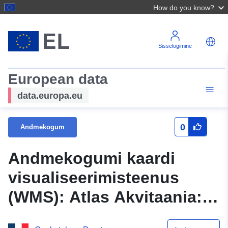
How do you know?
Sisselogimine
European data
data.europa.eu
0
Andmekogum
Andmekogumi kaardi
visualiseerimisteenus
(WMS): Atlas Akvitaania:
Vee planeerimise ja