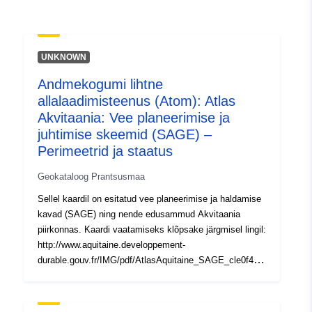
Ajakohastatud veebisaidil Data.eu
04 November 2022
UNKNOWN
Geograafiline
Koordinaadid:
[ [
Andmekogumi lihtne
ulatus:
-1.78600454, 42.77911758
allalaadimisteenus (Atom): Atlas
], [ -1.78600454,
Akvitaania: Vee planeerimise ja
45.71457291 ], [
juhtimise skeemid (SAGE) –
1.44825983, 45.71457291 ],
Perimeetrid ja staatus
[ 1.44825983, 42.77911758
], [ -1.78600454,
Geokataloog Prantsusmaa
42.77911758 ] ]
Sellel kaardil on esitatud vee planeerimise ja haldamise
Tüüp:
Polygon
kavad (SAGE) ning nende edusammud Akvitaania
piirkonnas. Kaardi vaatamiseks klõpsake järgmisel lingil:
Ruumiline
http://www.aquitaine.developpement-
vahend:
durable.gouv.fr/IMG/pdf/AtlasAquitaine_SAGE_cle0f434
c.pdf
Identifikaatorid:
http://descartes-dev.cete-
mediterranee.i2/service/fr-