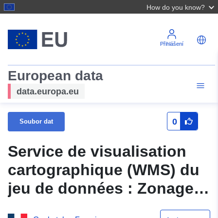
How do you know?
Přihlášení
European data
data.europa.eu
0
Soubor dat
Service de visualisation
cartographique (WMS) du
jeu de données : Zonage
du PLU de Barbery Saint