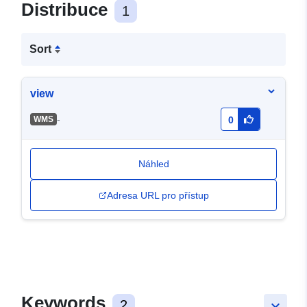
Distribuce
1
Sort
view
-
WMS
0
Náhled
Adresa URL pro přístup
Keywords
2
keyboard_arrow_down