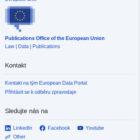
uriRef:
http://data.europa.eu/88u/dataset/fr
120066022-srv-b5a6b34b-bfb2-
4c36-861e-5f8800cdc64f
Publications Office of the European Union
Typ:
Datový zdroj:
Law | Data | Publications
http://inspire.ec.europa.eu/metadat
codelist/ResourceType/services
Kontakt
Kontakt na tým European Data Portal
Přihlásit se k odběru zpravodaje
Sledujte nás na
LinkedIn
Facebook
Youtube
Other