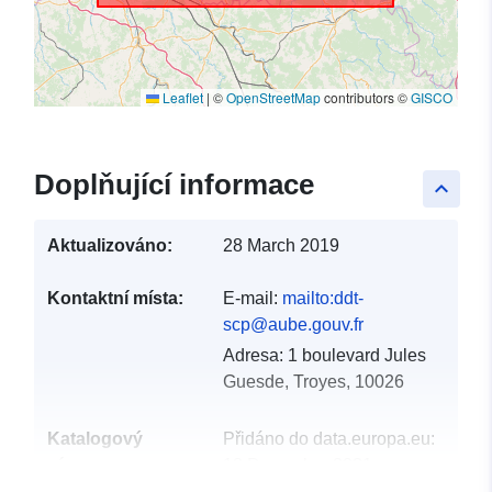
Leaflet
|
©
OpenStreetMap
contributors ©
GISCO
Doplňující informace
keyboard_arrow_up
Aktualizováno:
28 March 2019
Kontaktní místa:
E-mail:
mailto:ddt-
scp@aube.gouv.fr
Adresa:
1 boulevard Jules
Guesde, Troyes, 10026
Katalogový
Přidáno do data.europa.eu:
záznam:
18 December 2021