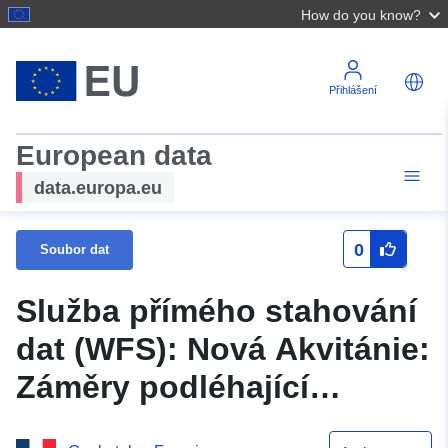
How do you know?
Přihlášení
European data
data.europa.eu
0
Soubor dat
Služba přímého stahování
dat (WFS): Nová Akvitánie:
Záměry podléhající
posouzení vlivů na životní