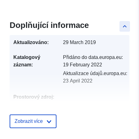
Doplňující informace
keyboard_arrow_up
Aktualizováno:
29 March 2019
Katalogový
Přidáno do data.europa.eu:
záznam:
19 February 2022
Aktualizace údajů.europa.eu:
23 April 2022
Prostorový zdroj:
Identifikátory:
http://descartes-dev.cete-
mediterranee.i2/service/fr-
Zobrazit více
120066022-wxs-74f20054-
4bca-4e23-ae5f-