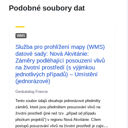
dfe7f10b1734
Podobné soubory dat
uriRef:
http://data.europa.eu/88u/dataset/fr
120066022-srv-b5be6569-419b-
430c-9ea6-9ff627a627d2
WMS
Typ:
Datový zdroj:
Služba pro prohlížení mapy (WMS)
http://inspire.ec.europa.eu/metadat
datové sady: Nová Akvitánie:
codelist/ResourceType/services
Záměry podléhající posouzení vlivů
na životní prostředí (s výjimkou
jednotlivých případů) – Umístění
(jednorázové)
Geokatalog Francie
Tento soubor údajů obsahuje jednorázové předměty
záměrů, které jsou předmětem posuzování vlivů na
životní prostředí (jiné než tzv. „případ od případu
přezkum projektů“) v regionu Nová Akvitánie. Cílem
postupů posuzování vlivů na životní prostředí je zajistit,