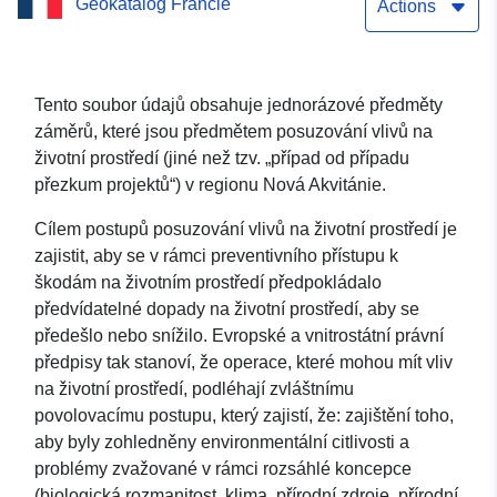
Geokatalog Francie
prostředí (s výjimkou
Actions
jednotlivých případů) –
Umístění (jednorázové)
Tento soubor údajů obsahuje jednorázové předměty
záměrů, které jsou předmětem posuzování vlivů na
životní prostředí (jiné než tzv. „případ od případu
přezkum projektů“) v regionu Nová Akvitánie.
Cílem postupů posuzování vlivů na životní prostředí je
zajistit, aby se v rámci preventivního přístupu k
škodám na životním prostředí předpokládalo
předvídatelné dopady na životní prostředí, aby se
předešlo nebo snížilo. Evropské a vnitrostátní právní
předpisy tak stanoví, že operace, které mohou mít vliv
na životní prostředí, podléhají zvláštnímu
povolovacímu postupu, který zajistí, že: zajištění toho,
aby byly zohledněny environmentální citlivosti a
problémy zvažované v rámci rozsáhlé koncepce
(biologická rozmanitost, klima, přírodní zdroje, přírodní