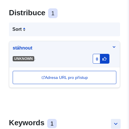
Distribuce
1
Sort
stáhnout
-
UNKNOWN
0
Adresa URL pro přístup
Keywords
1
keyboard_arrow_down