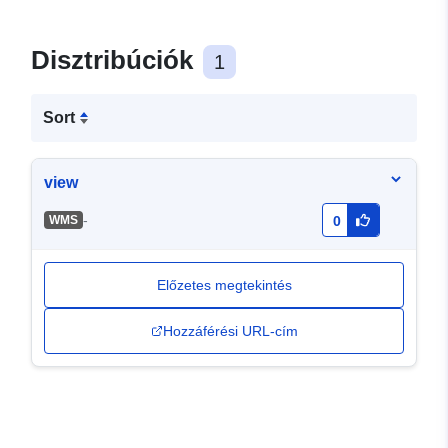
Disztribúciók
1
Sort
view
-
WMS
0
Előzetes megtekintés
Hozzáférési URL-cím