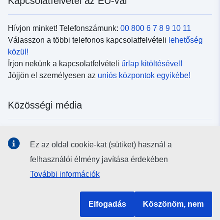
Kapcsolatfelvétel az EU-val
Hívjon minket! Telefonszámunk:
00 800 6 7 8 9 10 11
Válasszon a többi telefonos kapcsolatfelvételi
lehetőség
közül!
Írjon nekünk a kapcsolatfelvételi
űrlap kitöltésével!
Jöjjön el személyesen az
uniós központok egyikébe!
Közösségi média
Kövesse az EU
közösségi oldalait!
Ez az oldal cookie-kat (sütiket) használ a
felhasználói élmény javítása érdekében
Uniós intézmények és szervek
További információk
Keresés az uniós intézmények és szervek körében
Elfogadás
Köszönöm, nem