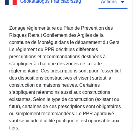
Geokatalógus Franciaország
la commune de Montégut
Actions
(Gers)
Zonage réglementaire du Plan de Prévention des
Risques Retrait Gonflement des Argiles de la
commune de Montégut dans le département du Gers.
Le règlement du PPR décrit les différentes
prescriptions et recommandations destinées à
s’appliquer à chacune des zones de la carte
réglementaire. Ces prescriptions sont pour l’essentiel
des dispositions constructives et visent surtout la
construction de maisons neuves. Certaines
s’appliquent néanmoins aussi aux constructions
existantes. Selon le type de construction (existant ou
futur), certaines de ces prescriptions sont obligatoires
ou simplement recommandées. Le PPR approuvé
vaut servitude d’utilité publique et est opposable aux
tiers.