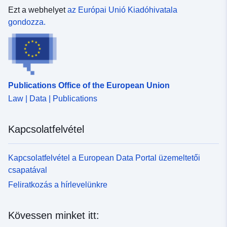
Térbeli erőforrás:
Ezt a webhelyet
az Európai Unió Kiadóhivatala
gondozza.
Azonosítók:
http://catalogue.geo-
ide.developpement-
durable.gouv.fr/service/fr-
120066022-wxs-bef4ab15-
7567-4f07-ad29-
Publications Office of the European Union
e71518709acf
Law | Data | Publications
uriRef:
http://data.europa.eu/88u/dataset/fr
120066022-srv-b5c959d1-712a-
Kapcsolatfelvétel
4e05-a37f-1c96946d8220
Kapcsolatfelvétel a European Data Portal üzemeltetői
Típus:
Erőforrás:
csapatával
http://inspire.ec.europa.eu/metadat
codelist/SpatialDataServiceType/
Feliratkozás a hírlevelünkre
Kövessen minket itt: