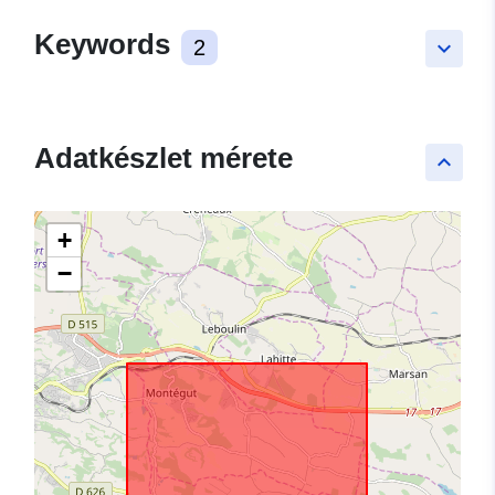
Keywords
2
keyboard_arrow_down
Adatkészlet mérete
keyboard_arrow_up
+
−