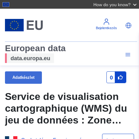
How do you know?
Bejelentkezés
European data
data.europa.eu
0
Adatkészlet
Service de visualisation
cartographique (WMS) du
jeu de données : Zone
réglementée du PPRGA de