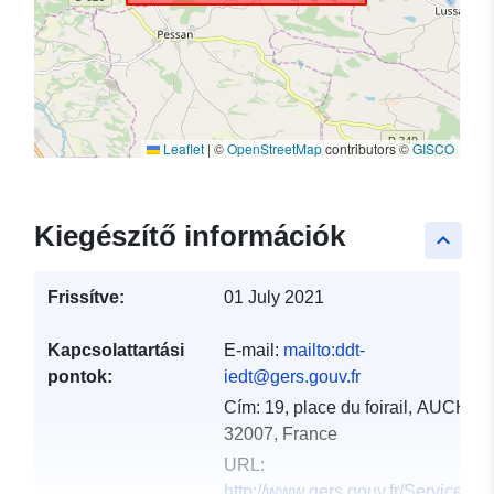
Leaflet
|
©
OpenStreetMap
contributors ©
GISCO
Kiegészítő információk
keyboard_arrow_up
Frissítve:
01 July 2021
Kapcsolattartási
E-mail:
mailto:ddt-
pontok:
iedt@gers.gouv.fr
Cím:
19, place du foirail, AUCH,
32007, France
URL:
http://www.gers.gouv.fr/Services-