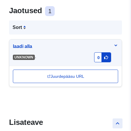
Jaotused
1
Sort
laadi alla
-
UNKNOWN
0
Juurdepääsu URL
Lisateave
keyboard_arrow_up