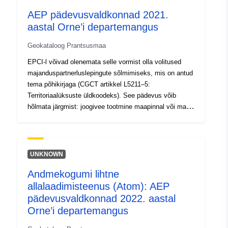
120066022-srv-b5e40ea5-07d3-
AEP pädevusvaldkonnad 2021.
4678-9976-40a964f569af
aastal Orne’i departemangus
Tüüp:
Ressurss:
Geokataloog Prantsusmaa
http://inspire.ec.europa.eu/metadat
EPCI-l võivad olenemata selle vormist olla volitused
codelist/ResourceType/services
majanduspartnerluslepingute sõlmimiseks, mis on antud
tema põhikirjaga (CGCT artikkel L5211–5:
Territoriaalüksuste üldkoodeks). See pädevus võib
hõlmata järgmist: joogivee tootmine maapinnal või maa-
alusel proovivõtul JA/VÕI selle edastamine torustiku
kaudu, JA/VÕI selle jaotamine tellija ühendusele.
EPCIga liituv omavalitsus võib otsustada: (selle
pädevuse delegeerimine) teisele avalik-õiguslikule
UNKNOWN
institutsioonile või organile – säilitada see pädevus.
Andmekogumi lihtne
Seega erinevad „pädevusvaldkonnad“ EPCI
allalaadimisteenus (Atom): AEP
halduspiiridest.See kiht koosneb nii määratletud „EPA
valdkondadest“, mis on osakonnas teataval kuupäeval
pädevusvaldkonnad 2022. aastal
olemas. DDT61/SEB/BNPE – kehtivus: 01/01/2021
Orne’i departemangus