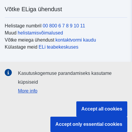
Võtke ELiga ühendust
Helistage numbril
00 800 6 7 8 9 10 11
Muud
helistamisvõimalused
Võtke meiega ühendust
kontaktvormi kaudu
Külastage meid
ELi teabekeskuses
Sotsiaalmeedia
Kasutuskogemuse parandamiseks kasutame
Otsige ELi teavet
sotsiaalmeediakanalitest
küpsiseid
More info
ELi institutsioonid ja asutused
Accept all cookies
Otsige kõiki ELi institutsioone ja ameteid
Accept only essential cookies