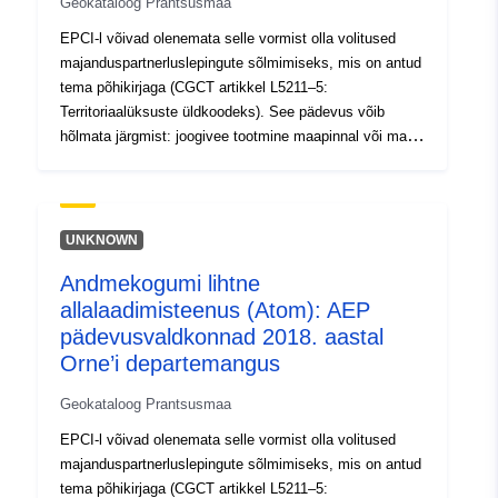
Geokataloog Prantsusmaa
EPCI-l võivad olenemata selle vormist olla volitused
majanduspartnerluslepingute sõlmimiseks, mis on antud
tema põhikirjaga (CGCT artikkel L5211–5:
Territoriaalüksuste üldkoodeks). See pädevus võib
hõlmata järgmist: joogivee tootmine maapinnal või maa-
alusel proovivõtul JA/VÕI selle edastamine torustiku
kaudu, JA/VÕI selle jaotamine tellija ühendusele.
EPCIga liituv omavalitsus võib otsustada: (selle
pädevuse delegeerimine) teisele avalik-õiguslikule
UNKNOWN
institutsioonile või organile – säilitada see pädevus.
Andmekogumi lihtne
Seega erinevad „pädevusvaldkonnad“ EPCI
allalaadimisteenus (Atom): AEP
halduspiiridest.See kiht koosneb nii määratletud „EPA
valdkondadest“, mis on osakonnas teataval kuupäeval
pädevusvaldkonnad 2018. aastal
olemas. DDT61/SEB/BNPE – kehtivus: 01/01/2022
Orne’i departemangus
Geokataloog Prantsusmaa
EPCI-l võivad olenemata selle vormist olla volitused
majanduspartnerluslepingute sõlmimiseks, mis on antud
tema põhikirjaga (CGCT artikkel L5211–5: