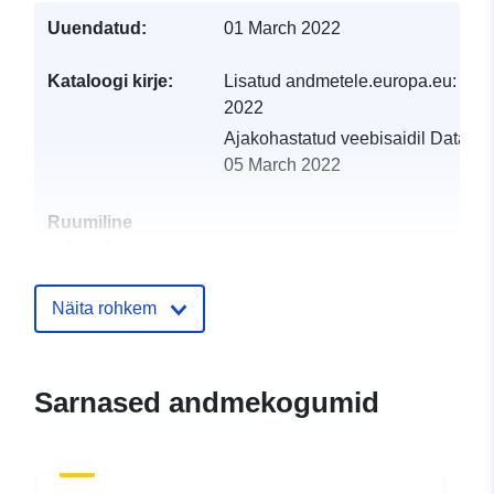
Uuendatud:
01 March 2022
Kataloogi kirje:
Lisatud andmetele.europa.eu:
05 
2022
Ajakohastatud veebisaidil Data.eu
05 March 2022
Ruumiline
vahend:
Identifikaatorid:
http://catalogue.geo-
Näita rohkem
ide.developpement-
durable.gouv.fr/service/fr-
120066022-atom-
Sarnased andmekogumid
4b2226d5-f6b6-43f1-99f0-
bfe55a629c68
uriRef:
http://data.europa.eu/88u/dataset/fr