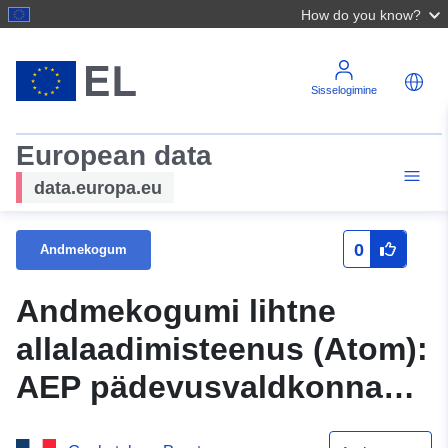
How do you know?
Sisselogimine
European data
data.europa.eu
0
Andmekogum
Andmekogumi lihtne
allalaadimisteenus (Atom):
AEP pädevusvaldkonnad
2021. aastal Orne’i