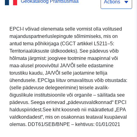
Geokataloog Prantsusmaa
departemangus
Actions
EPCI-l võivad olenemata selle vormist olla volitused
majanduspartnerluslepingute sõlmimiseks, mis on
antud tema põhikirjaga (CGCT artikkel L5211–5:
Territoriaalüksuste üldkoodeks). See pädevus võib
hõlmata järgmist: joogivee tootmine maapinnal või
maa-alusel proovivõtul JA/VÕI selle edastamine
torustiku kaudu, JA/VÕI selle jaotamine tellija
ühendusele. EPCIga liituv omavalitsus võib otsustada:
(selle pädevuse delegeerimine) teisele avalik-
õiguslikule institutsioonile või organile – säilitada see
pädevus. Seega erinevad „pädevusvaldkonnad“ EPCI
halduspiiridest.See kiht koosneb nii määratletud „EPA
valdkondadest“, mis on osakonnas teataval kuupäeval
olemas. DDT61/SEB/BNPE – kehtivus: 01/01/2021