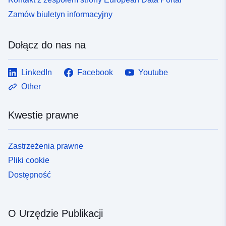
Typ:
Zasób:
Zamów biuletyn informacyjny
http://inspire.ec.europa.eu/metadat
codelist/SpatialDataServiceType/
Dołącz do nas na
LinkedIn
Facebook
Youtube
Other
Kwestie prawne
Zastrzeżenia prawne
Pliki cookie
Dostępność
O Urzędzie Publikacji