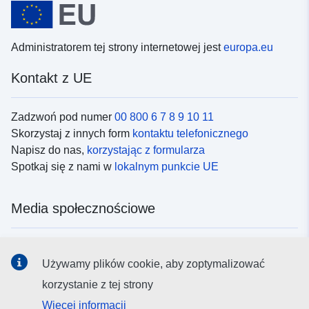
Administratorem tej strony internetowej jest
europa.eu
Kontakt z UE
Zadzwoń pod numer
00 800 6 7 8 9 10 11
Skorzystaj z innych form
kontaktu telefonicznego
Napisz do nas,
korzystając z formularza
Spotkaj się z nami w
lokalnym punkcie UE
Media społecznościowe
Obserwuj UE w
mediach społecznościowych
Używamy plików cookie, aby zoptymalizować
korzystanie z tej strony
Instytucje i organy UE
Więcej informacji