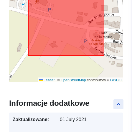
Leaflet
|
©
OpenStreetMap
contributors ©
GISCO
Informacje dodatkowe
keyboard_arrow_up
Zaktualizowane:
01 July 2021