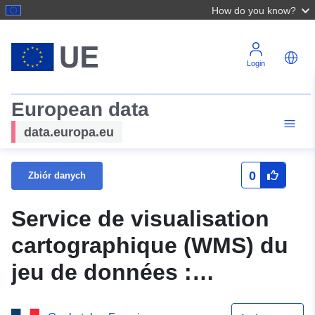
How do you know?
Login
European data
data.europa.eu
0
Zbiór danych
Service de visualisation
cartographique (WMS) du
jeu de données :
N_ENJEU_PPRN_20110050_