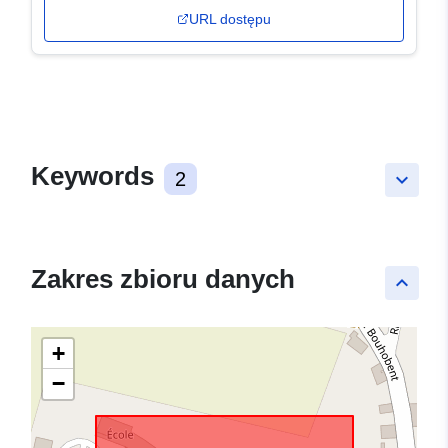
URL dostępu
Keywords
2
keyboard_arrow_down
Zakres zbioru danych
keyboard_arrow_up
+
−