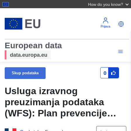
How do you know?
Prijava
European data
data.europa.eu
0
Skup podataka
Usluga izravnog
preuzimanja podataka
(WFS): Plan prevencije
prirodnih opasnosti