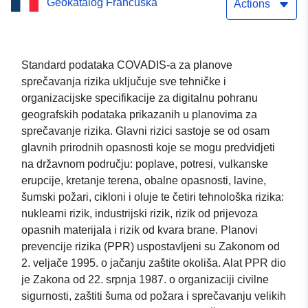
Geokatalog Francuska
(PPRN) općine VEBRE
Actions
Standard podataka COVADIS-a za planove
sprečavanja rizika uključuje sve tehničke i
organizacijske specifikacije za digitalnu pohranu
geografskih podataka prikazanih u planovima za
sprečavanje rizika. Glavni rizici sastoje se od osam
glavnih prirodnih opasnosti koje se mogu predvidjeti
na državnom području: poplave, potresi, vulkanske
erupcije, kretanje terena, obalne opasnosti, lavine,
šumski požari, cikloni i oluje te četiri tehnološka rizika:
nuklearni rizik, industrijski rizik, rizik od prijevoza
opasnih materijala i rizik od kvara brane. Planovi
prevencije rizika (PPR) uspostavljeni su Zakonom od
2. veljače 1995. o jačanju zaštite okoliša. Alat PPR dio
je Zakona od 22. srpnja 1987. o organizaciji civilne
sigurnosti, zaštiti šuma od požara i sprečavanju velikih