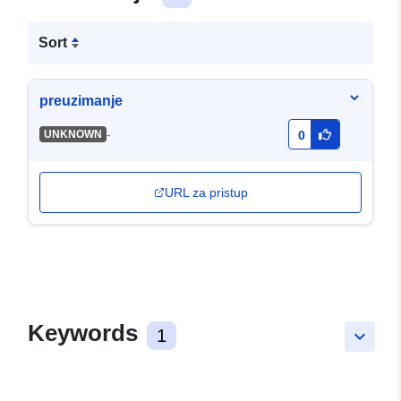
Sort
preuzimanje
-
UNKNOWN
0
URL za pristup
Keywords
1
keyboard_arrow_down