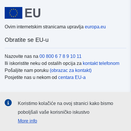
Ovim internetskim stranicama upravlja
europa.eu
Obratite se EU-u
Nazovite nas na
00 800 6 7 8 9 10 11
Ili iskoristite neku od ostalih opcija za
kontakt telefonom
Pošaljite nam poruku
(obrazac za kontakt)
Posjetite nas u nekom od
centara EU-a
Društvene mreže
Koristimo kolačiće na ovoj stranici kako bismo
Potražite kanale EU-a na
društvenim mrežama
poboljšali vaše korisničko iskustvo
More info