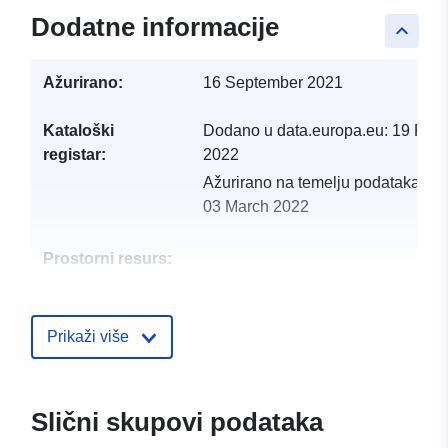
Dodatne informacije
keyboard_arrow_up
Ažurirano:
16 September 2021
Kataloški
Dodano u data.europa.eu:
19 Febr
registar:
2022
Ažurirano na temelju podataka.eu
03 March 2022
Prostorni resurs:
Identifikatori:
http://catalogue.geo-
ide.developpement-
Prikaži više
durable.gouv.fr/service/fr-
120066022-wxs-083459e3-
2ff7-4112-a1e9-
Slični skupovi podataka
53d0aae3e965