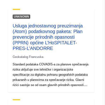
uriRef:
http://data.europa.eu/88u/dataset/fr
120066022-srv-b6102e24-ed31-
UNKNOWN
4f4d-b13e-c8e9c4e3206f
Usluga jednostavnog preuzimanja
Tip:
Resurs:
(Atom) podatkovnog paketa: Plan
http://inspire.ec.europa.eu/metadat
prevencije prirodnih opasnosti
codelist/ResourceType/services
(PPRN) općine L’HoSPITALET-
PRES-L’ANDORRE
Geokatalog Francuska
Standard podataka COVADIS-a za planove sprečavanja
rizika uključuje sve tehničke i organizacijske
specifikacije za digitalnu pohranu geografskih podataka
prikazanih u planovima za sprečavanje rizika. Glavni
rizici sastoje se od osam glavnih prirodnih opasnosti
koje se mogu predvidjeti na državnom području:
poplave, potresi, vulkanske erupcije, kretanje terena,
obalne opasnosti, lavine, šumski požari, cikloni i oluje te