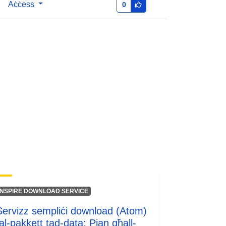
http://inspire.ec.europa.eu/metadata-
Aċċess
0
codelist/ResourceType/services
INSPIRE DOWNLOAD SERVICE
Servizz sempliċi download (Atom)
tal-pakkett tad-data: Pjan għall-