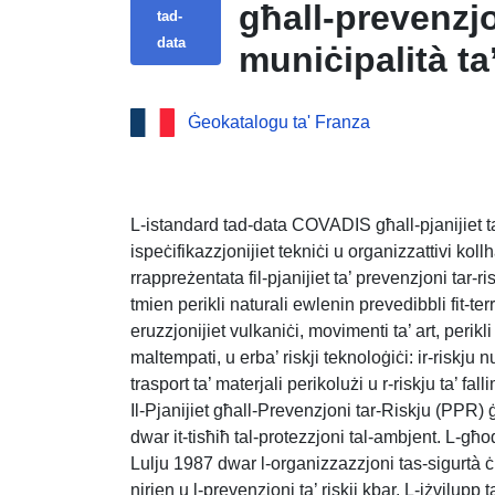
għall-prevenzjon
tad-
data
muniċipalità t
Ġeokatalogu ta' Franza
L-istandard tad-data COVADIS għall-pjanijiet ta’ 
ispeċifikazzjonijiet tekniċi u organizzattivi koll
rrappreżentata fil-pjanijiet ta’ prevenzjoni tar-ri
tmien perikli naturali ewlenin prevedibbli fit-ter
eruzzjonijiet vulkaniċi, movimenti ta’ art, perikli k
maltempati, u erba’ riskji teknoloġiċi: ir-riskju nukl
trasport ta’ materjali perikolużi u r-riskju ta’ fall
Il-Pjanijiet għall-Prevenzjoni tar-Riskju (PPR) ġe
dwar it-tisħiħ tal-protezzjoni tal-ambjent. L-għod
Lulju 1987 dwar l-organizzazzjoni tas-sigurtà ċivi
nirien u l-prevenzjoni ta’ riskji kbar. L-iżvilupp