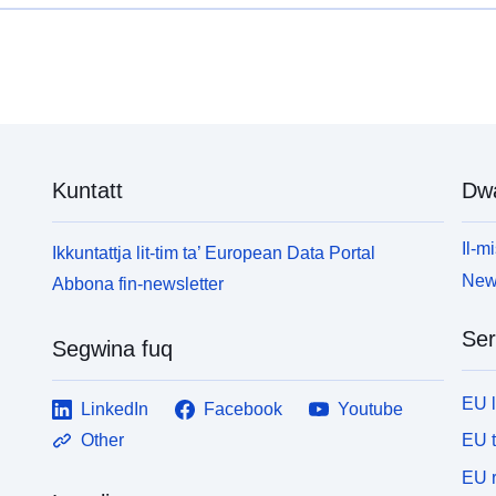
RPP huwa r-responsabbiltà tal-Istat.Dan jiġi deċiż
m
mill-Prefett. Kemm jekk pjanijiet ta’ prevenzjoni tar-
t
riskju naturali, teknoloġiċi jew b’ħafna perikli,
n
għandhom similaritajiet. Dawn fihom tliet kategoriji
R
ta’ informazzjoni: • L-immappjar regolatorju jissarraf
mill-P
f’delimitazzjoni ġeografika tat-territorju kkonċernat
r
mir-riskju.Din id-delimitazzjoni tiddefinixxi oqsma li
g
fihom japplikaw regolamenti speċifiċi. Dawn ir-
Kuntatt
Dw
ta’ 
regolamenti huma servitù u jimponu rekwiżiti li
f
jvarjaw skont il-livell ta’ periklu li għalih hija esposta
m
Il-mi
Ikkuntattja lit-tim ta’ European Data Portal
ż-żona. Iż-żoni huma rrappreżentati fuq pjan ta’
f
tqassim f’żoni li jkopri bis-sħiħ iż-żona tal-istudju. •
News
Abbona fin-newsletter
r
Il-perikli fl-oriġini tar-riskju jinsabu f’dokumenti ta’
j
periklu li jistgħu jiddaħħlu fir-rapport ta’
ż
Ser
Segwina fuq
preżentazzjoni jew annessi mal-RPP. Dawn id-
t
dokumenti jintużaw biex jiġu mmappjati l-livelli
I
differenti ta’ intensità ta’ kull periklu kkunsidrat fil-
EU 
p
LinkedIn
Facebook
Youtube
pjan ta’ prevenzjoni tar-riskju. • Il-kwistjonijiet
p
EU 
Other
identifikati matul it-tħejjija tal-RPP jistgħu jiġu
d
annessi wkoll mad-dokument approvat fil-forma ta’
EU r
d