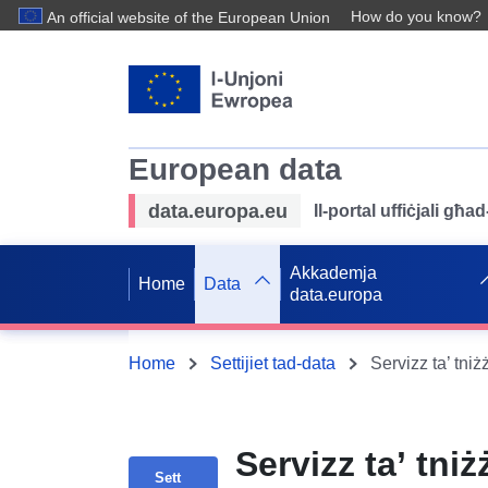
How do you know?
An official website of the European Union
European data
data.europa.eu
Il-portal uffiċjali għ
Akkademja
Home
Data
data.europa
Home
Settijiet tad-data
Servizz ta’ tniż
Sett