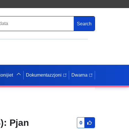
Search
onijiet
Dokumentazzjoni
Dwarna
S): Pjan
0