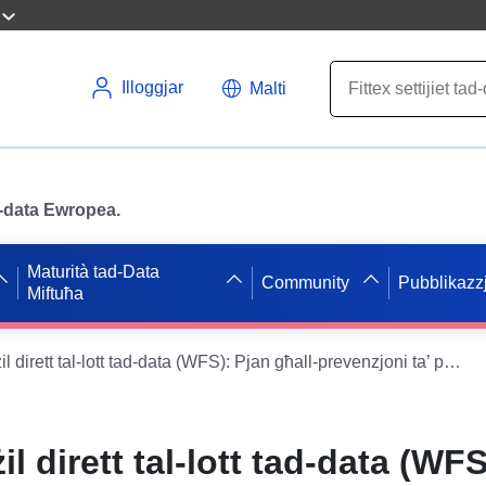
Illoggjar
Malti
ad-data Ewropea.
Maturità tad-Data
Community
Pubblikazzj
Miftuħa
Servizz ta’ tniżżil dirett tal-lott tad-data (WFS): Pjan għall-prevenzjoni ta’ perikli naturali (PPRN) tal-muniċipalità ta’ VEBRE
żil dirett tal-lott tad-data (WF