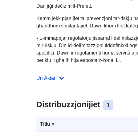
Dan jiġi deċiż mill-Prefett.
Kemm jekk pjanijiet ta’ prevenzjoni tar-riskju na
għandhom similaritajiet. Dawn fihom tliet katego
• L-immappjar regolatorju jissarraf f’delimitazzj
mir-riskju. Din id-delimitazzjoni tiddefinixxi o
speċifiċi. Dawn ir-regolamenti huma servitù u jimp
periklu li għalih hija esposta ż-żona. I...
Uri Aktar
Distribuzzjonijiet
1
Titlu