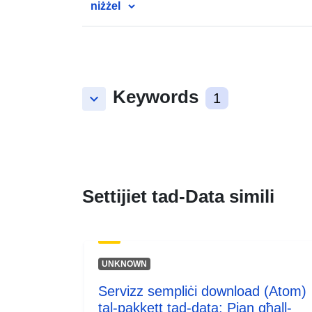
niżżel
Keywords
keyboard_arrow_down
1
Settijiet tad-Data simili
UNKNOWN
Servizz sempliċi download (Atom)
tal-pakkett tad-data: Pjan għall-