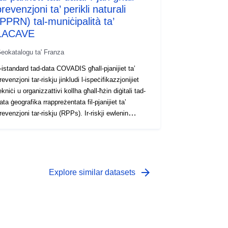
revenzjoni ta’ perikli naturali
(PPRN) tal-muniċipalità ta’
LACAVE
eokatalogu ta' Franza
-istandard tad-data COVADIS għall-pjanijiet ta’
revenzjoni tar-riskju jinkludi l-ispeċifikazzjonijiet
ekniċi u organizzattivi kollha għall-ħżin diġitali tad-
ata ġeografika rrappreżentata fil-pjanijiet ta’
evenzjoni tar-riskju (RPPs). Ir-riskji ewlenin
ikkonsistu fit-tmien perikli naturali ewlenin
revedibbli fit-territorju nazzjonali: għargħar,
erremoti, eruzzjonijiet vulkaniċi, movimenti ta’ art,
erikli kostali, valangi, nirien fil-foresti, ċikluni u
altempati, u erba’ riskji teknoloġiċi:ir-riskju
arrow_forward
Explore similar datasets
ukleari, ir-riskju industrijali, ir-riskju tat-trasport ta’
aterjali perikolużi u r-riskju ta’ falliment ta’ diga. Il-
janijiet għall-Prevenzjoni tar-Riskju (PPR) ġew
tabbiliti bl-Att tat-2 ta’ Frar 1995 dwar it-tisħiħ tal-
rotezzjoni tal-ambjent. L-għodda tal-PPR hija parti