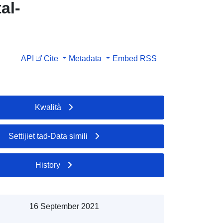
al-
API
Cite
Metadata
Embed
RSS
Kwalità
Settijiet tad-Data simili
History
16 September 2021