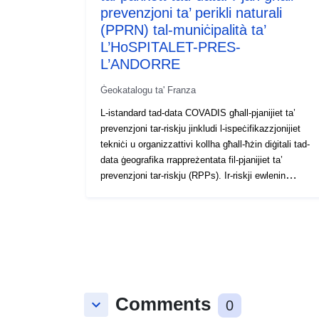
prevenzjoni ta’ perikli naturali
(PPRN) tal-muniċipalità ta’
L’HoSPITALET-PRES-
L’ANDORRE
Ġeokatalogu ta' Franza
L-istandard tad-data COVADIS għall-pjanijiet ta’
prevenzjoni tar-riskju jinkludi l-ispeċifikazzjonijiet
tekniċi u organizzattivi kollha għall-ħżin diġitali tad-
data ġeografika rrappreżentata fil-pjanijiet ta’
prevenzjoni tar-riskju (RPPs). Ir-riskji ewlenin
jikkonsistu fit-tmien perikli naturali ewlenin
prevedibbli fit-territorju nazzjonali: għargħar,
terremoti, eruzzjonijiet vulkaniċi, movimenti ta’ art,
perikli kostali, valangi, nirien fil-foresti, ċikluni u
maltempati, u erba’ riskji teknoloġiċi: ir-riskju
nukleari, ir-riskju industrijali, ir-riskju tat-trasport ta’
materjali perikolużi u r-riskju ta’ falliment ta’ diga. Il-
Comments
Pjanijiet għall-Prevenzjoni tar-Riskju (PPR) ġew
keyboard_arrow_down
0
stabbiliti bl-Att tat-2 ta’ Frar 1995 dwar it-tisħiħ tal-