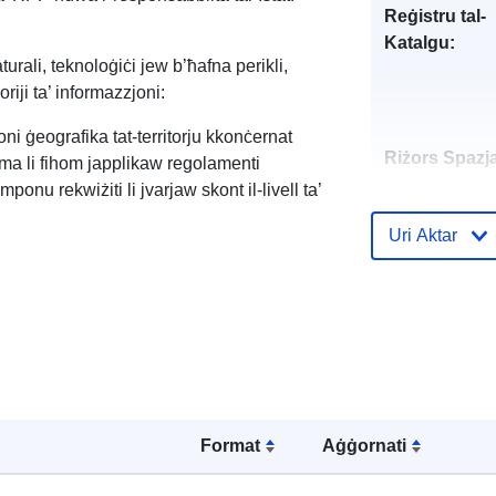
Reġistru tal-
Katalgu:
turali, teknoloġiċi jew b’ħafna perikli,
riji ta’ informazzjoni:
oni ġeografika tat-territorju kkonċernat
Riżors Spazja
qsma li fihom japplikaw regolamenti
onu rekwiżiti li jvarjaw skont il-livell ta’
Identifikaturi:
Uri Aktar
uriRef:
Format
Aġġornati
Tip: