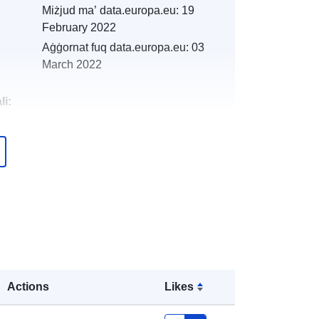
Miżjud ma’ data.europa.eu:
19
February 2022
Aġġornat fuq data.europa.eu:
03
March 2022
li:
http://catalogue.geo-
ide.developpement-
durable.gouv.fr/service/fr-
120066022-wxs-083459e3-2ff7-
4112-a1e9-53d0aae3e965
http://data.europa.eu/88u/dataset/fr-
120066022-srv-b6102e24-ed31-
4f4d-b13e-c8e9c4e3206f
Actions
Likes
Riżorsa: