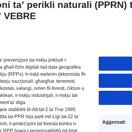
i ta’ perikli naturali (PPRN) t
a’ VEBRE
prevenzjoni tar-riskju jinkludi l-
ha għall-ħżin diġitali tad-data ġeografika
skju (RPPs). Ir-riskji ewlenin jikkonsistu fit-
ritorju nazzjonali: għargħar, terremoti,
ostali, valangi, nirien fil-foresti, ċikluni u
eari, ir-riskju industrijali, ir-riskju tat-
iment ta’ diga.
w stabbiliti bl-Att tat-2 ta’ Frar 1995
da tal-PPR hija parti mil-Liġi tat-22 ta’
Aġġornati:
li, il-protezzjoni tal-foresta kontra n-
 ta’ RPP huwa r-responsabbiltà tal-Istat.