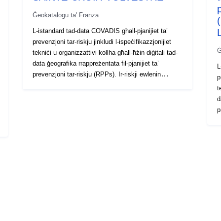
p
Ġeokatalogu ta' Franza
L-istandard tad-data COVADIS għall-pjanijiet ta’
prevenzjoni tar-riskju jinkludi l-ispeċifikazzjonijiet
Ġ
tekniċi u organizzattivi kollha għall-ħżin diġitali tad-
data ġeografika rrappreżentata fil-pjanijiet ta’
L
prevenzjoni tar-riskju (RPPs). Ir-riskji ewlenin
p
jikkonsistu fit-tmien perikli naturali ewlenin
t
prevedibbli fit-territorju nazzjonali:għargħar,
d
terremoti, eruzzjonijiet vulkaniċi, movimenti ta’ art,
pr
perikli kostali, valangi, nirien fil-foresti, ċikluni u
j
maltempati, u erba’ riskji teknoloġiċi: ir-riskju
p
nukleari, ir-riskju industrijali, ir-riskju tat-trasport ta’
t
materjali perikolużi u r-riskju ta’ falliment ta’ diga. Il-
p
Pjanijiet għall-Prevenzjoni tar-Riskju (PPR) ġew
m
stabbiliti bl-Att tat-2 ta’ Frar 1995 dwar it-tisħiħ tal-
n
protezzjoni tal-ambjent.L-għodda tal-PPR hija parti
m
mil-Liġi tat-22 ta’ Lulju 1987 dwar l-organizzazzjoni
P
tas-sigurtà ċivili, il-protezzjoni tal-foresta kontra n-
s
nirien u l-prevenzjoni ta’ riskji kbar. L-iżvilupp ta’
p