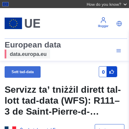
How do you know?
Illoggjar
European data
data.europa.eu
0
Sett tad-data
Servizz ta’ tniżżil dirett tal-
lott tad-data (WFS): R111–
3 de Saint-Pierre-d-
Entremont approvat fis-