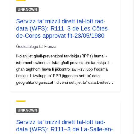
pjan ladarba jiġi approvat. Ir-regolamenti tal-RPP
jiddistingwu bejn “Żoni pprojbiti għall-bini”, magħrufa
UNKNOWN
bħala “żoni ħomor”, fejn ir-regola ġenerali hija l-
Servizz ta’ tniżżil dirett tal-lott tad-
projbizzjoni tal-kostruzzjoni; “żoni meħtieġa”, magħrufa
data (WFS): R111–3 de Les Côtes-
bħala “żoni blu” fejn il-proġetti huma soġġetti għal
rekwiżiti adattati għat-tip ta’ ħruġ u periklu, u żoni mhux
de-Corps approvat fit-23/05/1980
esposti direttament għal riskji iżda soġġetti għal
Ġeokatalogu ta' Franza
projbizzjonijiet jew rekwiżiti. Id-data hija informattiva,
dokumenti stampati biss bil-viża tal-prefettura huma
Il-pjanijiet għall-prevenzjoni tar-riskju (RPPs) huma l-
awtentiċi.
istrument ewlieni tal-Istat għall-prevenzjoni tar-riskju. L-
għan tagħhom huwa li jikkontrollaw l-iżvilupp f’oqsma
f’riskju. L-iżvilupp ta’ PPR jiġġenera sett ta’ data
ġeografika organizzat f’diversi settijiet ta’ data.L-istess
PPR jinkludi s-settijiet ta’ dejta ġeografika li jkun fihom:
— il-kamp ta’ applikazzjoni tal-esponiment għar-riskji, —
żoni ristretti tal-pjan ladarba jiġu approvati.Ir-regolamenti
tal-RPP jiddistingwu bejn “Żoni projbiti għall-bini”,
UNKNOWN
magħrufa bħala “żoni ħomor”, fejn ir-regola ġenerali hija l-
Servizz ta’ tniżżil dirett tal-lott tad-
projbizzjoni tal-kostruzzjoni; “żoni meħtieġa”, magħrufa
data (WFS): R111–3 de La-Salle-en-
bħala “żoni blu” fejn il-proġetti huma soġġetti għal