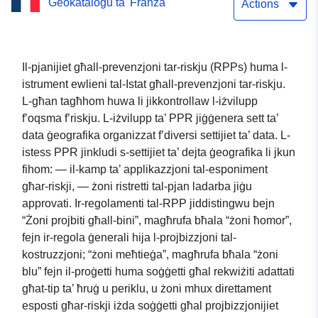
Ġeokatalogu ta' Franza
27/12/1991
Actions
Il-pjanijiet għall-prevenzjoni tar-riskju (RPPs) huma l-
istrument ewlieni tal-Istat għall-prevenzjoni tar-riskju.
L-għan tagħhom huwa li jikkontrollaw l-iżvilupp
f’oqsma f’riskju. L-iżvilupp ta’ PPR jiġġenera sett ta’
data ġeografika organizzat f’diversi settijiet ta’ data. L-
istess PPR jinkludi s-settijiet ta’ dejta ġeografika li jkun
fihom: — il-kamp ta’ applikazzjoni tal-esponiment
għar-riskji, — żoni ristretti tal-pjan ladarba jiġu
approvati. Ir-regolamenti tal-RPP jiddistingwu bejn
“Żoni projbiti għall-bini”, magħrufa bħala “żoni ħomor”,
fejn ir-regola ġenerali hija l-projbizzjoni tal-
kostruzzjoni; “żoni meħtieġa”, magħrufa bħala “żoni
blu” fejn il-proġetti huma soġġetti għal rekwiżiti adattati
għat-tip ta’ ħruġ u periklu, u żoni mhux direttament
esposti għar-riskji iżda soġġetti għal projbizzjonijiet