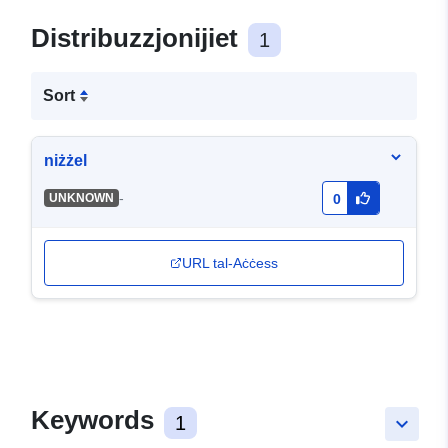
Distribuzzjonijiet
1
Sort
niżżel
-
UNKNOWN
0
URL tal-Aċċess
Keywords
1
keyboard_arrow_down