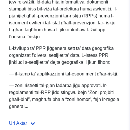
jew rekwiżiti. Id-data hija informattiva, dokumenti
stampati biss bil-viża tal-prefettura huma awtentiċi. Il-
pjanijiet għall-prevenzjoni tar-riskju (RPPs) huma l-
istrument ewlieni tal-Istat għall-prevenzjoni tar-riskju.
L-għan tagħhom huwa li jikkontrollaw l-iżvilupp
f’oqsma f’riskju.
L-iżvilupp ta’ PPR jiġġenera sett ta’ data ġeografika
organizzat f’diversi settijiet ta’ data. L-istess PPR
jinkludi s-settijiet ta’ dejta ġeografika li jkun fihom:
— il-kamp ta’ applikazzjoni tal-esponiment għar-riskji,
— żoni ristretti tal-pjan ladarba jiġu approvati. Ir-
regolamenti tal-RPP jiddistingwu bejn “Żoni projbiti
għall-bini”, magħrufa bħala “żoni ħomor”, fejn ir-regola
ġeneral...
Uri Aktar