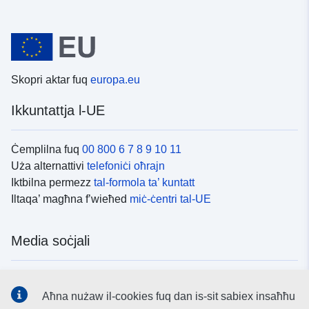
Skopri aktar fuq
europa.eu
Ikkuntattja l-UE
Ċemplilna fuq
00 800 6 7 8 9 10 11
Uża alternattivi
telefoniċi oħrajn
Iktbilna permezz
tal-formola ta’ kuntatt
Iltaqa’ magħna f’wieħed
miċ-ċentri tal-UE
Media soċjali
Fittex mezzi
tal-media soċjali tal-UE
Aħna nużaw il-cookies fuq dan is-sit sabiex insaħħu