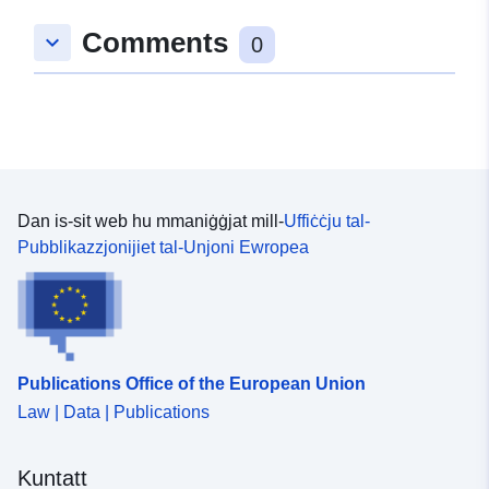
Comments
keyboard_arrow_down
0
Dan is-sit web hu mmaniġġjat mill-
Uffiċċju tal-
Pubblikazzjonijiet tal-Unjoni Ewropea
Publications Office of the European Union
Law | Data | Publications
Kuntatt