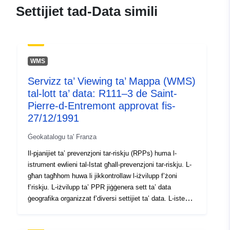
7a29-4ce7-af33-
Settijiet tad-Data simili
e6f108dad22d
uriRef:
http://data.europa.eu/88u/dataset/fr
120066022-srv-b62084ce-c0a9-
WMS
42ce-b117-e5f4dbb49732
Servizz ta’ Viewing ta’ Mappa (WMS)
Tip:
Riżorsa:
tal-lott ta’ data: R111–3 de Saint-
http://inspire.ec.europa.eu/metadat
Pierre-d-Entremont approvat fis-
codelist/SpatialDataServiceType/d
27/12/1991
Ġeokatalogu ta' Franza
Il-pjanijiet ta’ prevenzjoni tar-riskju (RPPs) huma l-
istrument ewlieni tal-Istat għall-prevenzjoni tar-riskju. L-
għan tagħhom huwa li jikkontrollaw l-iżvilupp f’żoni
f’riskju. L-iżvilupp ta’ PPR jiġġenera sett ta’ data
ġeografika organizzat f’diversi settijiet ta’ data. L-istess
PPR jinkludi s-settijiet ta’ data ġeografika li fihom: — l-
ambitu ta” l-espożizzjoni għar-riskji, — żoni ristretti tal-