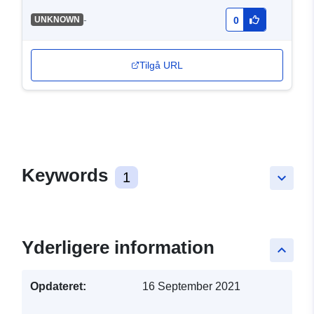
-
UNKNOWN
0
Tilgå URL
Keywords
1
keyboard_arrow_down
Yderligere information
keyboard_arrow_up
Opdateret:
16 September 2021