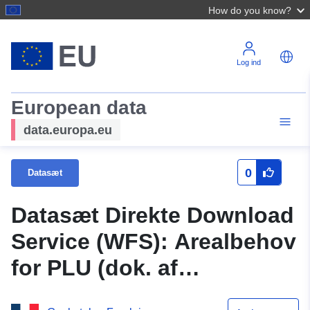
How do you know?
Log ind
European data
data.europa.eu
0
Datasæt
Datasæt Direkte Download
Service (WFS): Arealbehov
for PLU (dok. af
18.11.2005) i Quincy