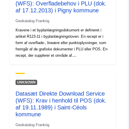
(WFS): Overfladebehov i PLU (dok.
Type:
Ressource:
af 17.12.2013) i Pigny kommune
http://inspire.ec.europa.eu/metadat
codelist/ResourceType/services
Geokatalog Frankrig
Kravene i et byplanlægningsdokument er defineret i
artikel R123-11 i byplanlægningsloven. En recept er i
form af overflade-, lineære eller punktoplysninger, som
fremgår af de grafiske dokumenter i PLU eller POS. En
recept, der supplerer et område af
planlægningsdokumentet, pålægger generelt en
yderligere begrænsning af reguleringen af området.
UNKNOWN
Datasæt Direkte Download Service
(WFS): Krav i henhold til POS (dok.
af 19.11.1989) i Saint-Céols
kommune
Geokatalog Frankrig