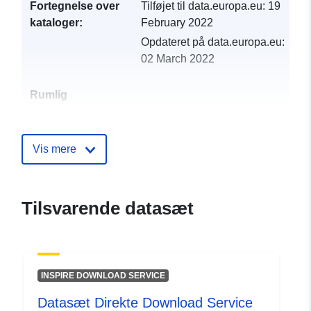
Fortegnelse over
Tilføjet til data.europa.eu:
19
kataloger:
February 2022
Opdateret på data.europa.eu:
02 March 2022
Rumlig
ressource:
Identifikatorer:
http://catalogue.geo-
Vis mere
ide.developpement-
durable.gouv.fr/service/fr-
120066022-wxs-646553f8-
Tilsvarende datasæt
5904-483d-90d7-
6e07798e700f
uriRef:
http://data.europa.eu/88u/dataset/fr
INSPIRE DOWNLOAD SERVICE
120066022-srv-b6209a1a-f494-
40fa-a29f-23c34b172823
Datasæt Direkte Download Service