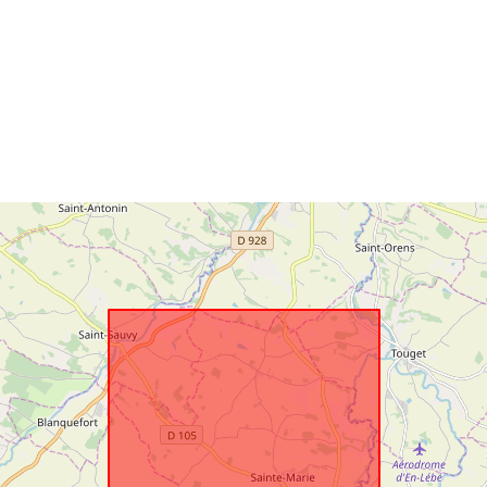
Ruimtelijk
hulpmiddel:
Identificatore
uriRef:
Soort: