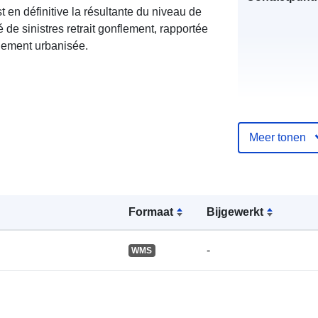
st en définitive la résultante du niveau de
é de sinistres retrait gonflement, rapportée
llement urbanisée.
Meer tonen
Catalogusreg
:
Formaat
Bijgewerkt
Ruimtelijk:
-
WMS