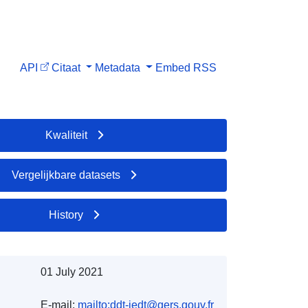
API
Citaat
Metadata
Embed
RSS
Kwaliteit
Vergelijkbare datasets
History
01 July 2021
E-mail:
mailto:ddt-iedt@gers.gouv.fr