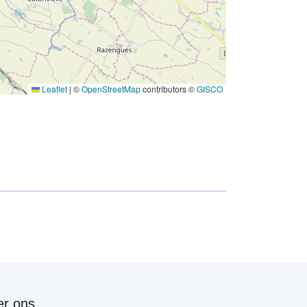
w
Leaflet
|
©
OpenStreetMap
contributors ©
GISCO
r ons