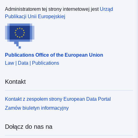
], [ 3.38409066, 47.4202652
] ]
Administratorem tej strony internetowej jest
Urząd
Publikacji Unii Europejskiej
Typ:
Polygon
Zasoby
przestrzenne:
Publications Office of the European Union
Identyfikatory:
http://descartes-dev.cete-
mediterranee.i2/service/fr-
Law | Data | Publications
120066022-wxs-13ab3743-
cf8d-418a-859f-
Kontakt
f7e19fc1254c
Kontakt z zespołem strony European Data Portal
uriRef:
http://data.europa.eu/88u/dataset/fr
120066022-srv-b6327e55-4bbf-
Zamów biuletyn informacyjny
496f-bc3e-3d742decd5f1
Dołącz do nas na
Typ:
Zasób:
http://inspire.ec.europa.eu/metadat