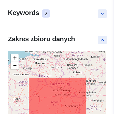
Keywords
2
keyboard_arrow_down
Zakres zbioru danych
keyboard_arrow_up
+
−