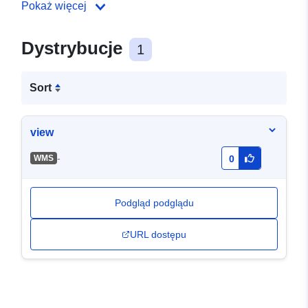
Pokaż więcej
Dystrybucje
1
Sort
view
-
WMS
0
Podgląd podglądu
URL dostępu