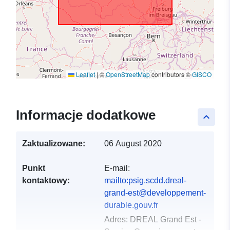
Leaflet
|
©
OpenStreetMap
contributors ©
GISCO
Informacje dodatkowe
keyboard_arrow_up
Zaktualizowane:
06 August 2020
Punkt
E-mail:
kontaktowy:
mailto:psig.scdd.dreal-
grand-est@developpement-
durable.gouv.fr
Adres:
DREAL Grand Est -