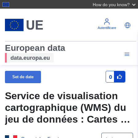
How do you know?
Autentificare
European data
data.europa.eu
0
Set de date
Service de visualisation
cartographique (WMS) du
jeu de données : Cartes de
sensibilité – Cartes