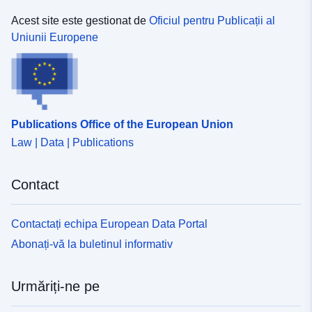
[ 8.23029041, 47.4202652 ],
[ 3.38409066, 47.4202652 ] ]
Acest site este gestionat de
Oficiul pentru Publicații al
Uniunii Europene
Tip:
Polygon
Resursă spațială:
Identificatori:
http://descartes-dev.cete-
Publications Office of the European Union
mediterranee.i2/service/fr-
120066022-wxs-13ab3743-
Law | Data | Publications
cf8d-418a-859f-
f7e19fc1254c
Contact
uriRef:
http://data.europa.eu/88u/dataset/fr
Contactați echipa European Data Portal
120066022-srv-b6327e55-4bbf-
496f-bc3e-3d742decd5f1
Abonați-vă la buletinul informativ
Tip:
Resursă:
Urmăriți-ne pe
http://inspire.ec.europa.eu/metadat
codelist/ResourceType/services