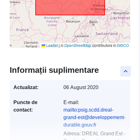
Leaflet
|
©
OpenStreetMap
contributors ©
GISCO
Informații suplimentare
keyboard_arrow_up
Actualizat:
06 August 2020
Puncte de
E-mail:
contact:
mailto:psig.scdd.dreal-
grand-est@developpement-
durable.gouv.fr
Adresa:
DREAL Grand Est -