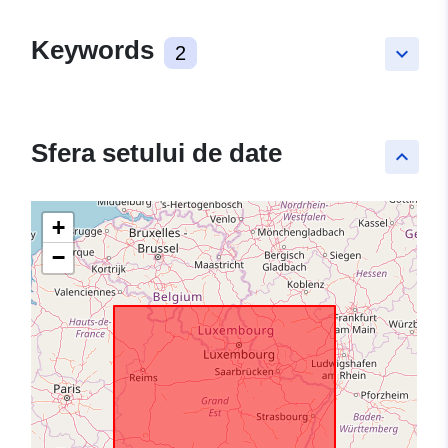
Keywords
2
keyboard_arrow_down
Sfera setului de date
keyboard_arrow_up
+
−