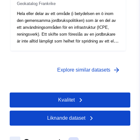
Geokatalog Frankrike
Hela eller delar av ett område (i betydelsen en ö inom
den gemensamma jordbrukspolitiken) som är en del av
ett användningsområden för en infrastruktur (ICPE,
reningsverk). Ett skifte som föreslås av en jordbrukare
är inte alltid lämpligt som helhet för spridning av ett eller
flera organiska gödselmedel. Av denna anledning
erbjuder designkontoret kompetensområden som byggs
inom tomten. För en produkt kan ett kompetensområde
ha tre möjliga förmågor: — 0 = olämplig – 1 =
arrow_forward
Explore similar datasets
restriktionsförmåga (jord, flod, bostad) – 2 = total
lämplighet, utan begränsning Detta skikt beskriver
dessa kompetensområden.
Kvalitet
Liknande dataset