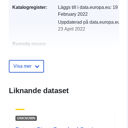
Katalogregister:
Läggs till i data.europa.eu:
19
February 2022
Uppdaterad på data.europa.eu:
23 April 2022
Rumslig resurs:
Identifierare:
http://catalogue.geo-
ide.developpement-
Visa mer
durable.gouv.fr/service/fr-
120066022-atom-8cd126ac-
891b-44d9-89bb-
Liknande dataset
d9b8f86fc6f3
uriRef:
http://data.europa.eu/88u/dataset/fr
120066022-srv-b643e62d-3777-
UNKNOWN
4da2-8c15-96337bc5589c