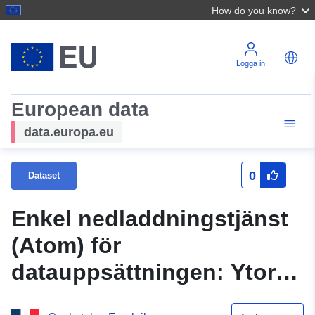
How do you know?
Logga in
European data
data.europa.eu
0
Dataset
Enkel nedladdningstjänst
(Atom) för
datauppsättningen: Ytor
som lämpar sig för