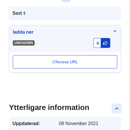
Sort
ladda ner
-
UNKNOWN
0
Access URL
Ytterligare information
keyboard_arrow_up
Uppdaterad:
08 November 2021