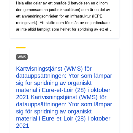
användningsområden för en infrastruktur (ICPE,
Hela eller delar av ett område (i betydelsen en ö inom
reningsverk). Ett skifte som föreslås av en jordbrukare
den gemensamma jordbrukspolitiken) som är en del av
är inte alltid lämpligt som helhet för spridning av ett eller
ett användningsområden för en infrastruktur (ICPE,
flera organiska gödselmedel. Av denna anledning
reningsverk). Ett skifte som föreslås av en jordbrukare
erbjuder designkontoret kompetensområden som byggs
är inte alltid lämpligt som helhet för spridning av ett eller
inom tomten. För en produkt kan ett kompetensområde
flera organiska gödselmedel. Av denna anledning
ha tre möjliga förmågor: — 0 = olämplig – 1 =
erbjuder designkontoret kompetensområden som byggs
restriktionsförmåga (jord, flod, bostad) – 2 = total
inom tomten. För en produkt kan ett kompetensområde
lämplighet, utan begränsning Detta skikt beskriver
ha tre möjliga förmågor: — 0 = olämplig – 1 =
WMS
dessa kompetensområden.
restriktionsförmåga (jord, flod, bostad) – 2 = total
Kartvisningstjänst (WMS) för
lämplighet, utan begränsning Detta skikt beskriver
datauppsättningen: Ytor som lämpar
dessa kompetensområden.
sig för spridning av organiskt
material i Eure-et-Loir (28) i oktober
2021 Kartvisningstjänst (WMS) för
datauppsättningen: Ytor som lämpar
sig för spridning av organiskt
material i Eure-et-Loir (28) i oktober
2021