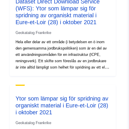
Dataset Direct Download Service
Typ:
Resurs:
(WFS): Ytor som lämpar sig för
http://inspire.ec.europa.eu/metadat
spridning av organiskt material i
codelist/SpatialDataServiceType/d
Eure-et-Loir (28) i oktober 2021
Geokatalog Frankrike
Hela eller delar av ett område (i betydelsen en ö inom
den gemensamma jordbrukspolitiken) som är en del av
ett användningsområden för en infrastruktur (ICPE,
reningsverk). Ett skifte som föreslås av en jordbrukare
är inte alltid lämpligt som helhet för spridning av ett eller
flera organiska gödselmedel.Av denna anledning
erbjuder designkontoret kompetensområden som byggs
inom tomten. För en produkt kan ett kompetensområde
ha tre möjliga förmågor: — 0 = olämplig – 1 =
Ytor som lämpar sig för spridning av
restriktionsförmåga (jord, flod, bostad) – 2 = total
organiskt material i Eure-et-Loir (28)
lämplighet, utan begränsning Detta skikt beskriver
i oktober 2021
dessa kompetensområden. Hela eller delar av ett
område (i betydelsen en ö inom den gemensamma
Geokatalog Frankrike
jordbrukspolitiken) som är en del av ett