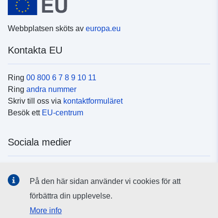
Webbplatsen sköts av
europa.eu
Kontakta EU
Ring
00 800 6 7 8 9 10 11
Ring
andra nummer
Skriv till oss via
kontaktformuläret
Besök ett
EU-centrum
Sociala medier
Hitta oss i
sociala medier
På den här sidan använder vi cookies för att
förbättra din upplevelse.
EU:s institutioner och organ
More info