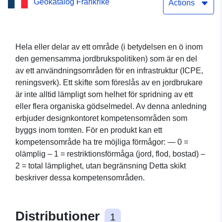
Geokatalog Frankrike
spridning av organiskt
Actions
material i Eure-et-Loir (28)
i oktober 2021
Hela eller delar av ett område (i betydelsen en ö inom
den gemensamma jordbrukspolitiken) som är en del
av ett användningsområden för en infrastruktur (ICPE,
reningsverk). Ett skifte som föreslås av en jordbrukare
är inte alltid lämpligt som helhet för spridning av ett
eller flera organiska gödselmedel. Av denna anledning
erbjuder designkontoret kompetensområden som
byggs inom tomten. För en produkt kan ett
kompetensområde ha tre möjliga förmågor: — 0 =
olämplig – 1 = restriktionsförmåga (jord, flod, bostad) –
2 = total lämplighet, utan begränsning Detta skikt
beskriver dessa kompetensområden.
Distributioner
1