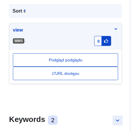
Sort
view
-
WMS
0
Podgląd podglądu
URL dostępu
Keywords
2
keyboard_arrow_down