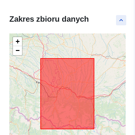
Zakres zbioru danych
keyboard_arrow_up
+
−