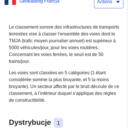
Geokatalog Francja
infrastructures de
Actions
Transports Terrestres -
Hautes-Pyrénées
Le classement sonore des infrastructures de transports
terrestres vise à classer l'ensemble des voies dont le
TMJA (trafic moyen journalier annuel) est supérieur à
5000 véhicules/jour, pour les voies routières.
Concernant les voies ferrées, le seuil est de 50
trains/jour.
Les voies sont classées en 5 catégories (1 étant
considérée somme la plus bruyante, et 5 la moins
bruyante). Un secteur affecté par le bruit découle de ce
classement, à l'intérieur duquel s'applique des règles
de constructibilité.
Dystrybucje
1