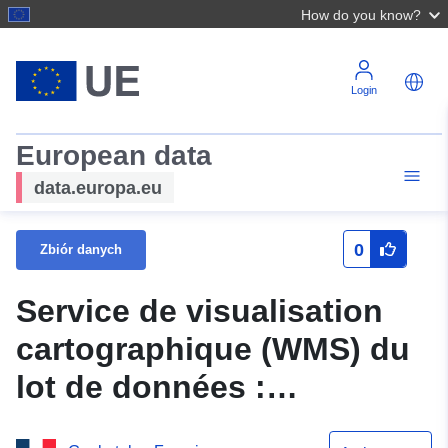
How do you know?
Login
European data
data.europa.eu
0
Zbiór danych
Service de visualisation
cartographique (WMS) du
lot de données :
Classement sonore des