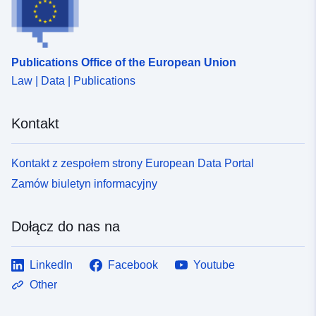
6a2933f2a6df
uriRef:
http://data.europa.eu/88u/dataset/fr
120066022-srv-b6654423-bc92-
Publications Office of the European Union
4fff-814a-1600ce9e61ba
Law | Data | Publications
Typ:
Zasób:
Kontakt
http://inspire.ec.europa.eu/metadat
codelist/ResourceType/services
Kontakt z zespołem strony European Data Portal
Zamów biuletyn informacyjny
Dołącz do nas na
LinkedIn
Facebook
Youtube
Other