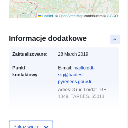
Leaflet
|
©
OpenStreetMap
contributors ©
GISCO
Informacje dodatkowe
keyboard_arrow_up
Zaktualizowane:
28 March 2019
Punkt
E-mail:
mailto:ddt-
kontaktowy:
sig@hautes-
pyrenees.gouv.fr
Adres:
3 rue Lordat - BP
1349, TARBES, 65013
Zapis katalogu:
Dodany do data.europa.eu:
18
December 2021
Zaktualizowano dane.europa.eu:
Pokaż więcej