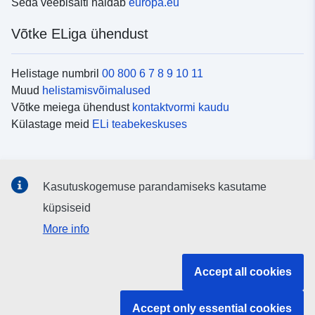
Seda veebisaiti haldab
europa.eu
Võtke ELiga ühendust
Helistage numbril
00 800 6 7 8 9 10 11
Muud
helistamisvõimalused
Võtke meiega ühendust
kontaktvormi kaudu
Külastage meid
ELi teabekeskuses
Sotsiaalmeedia
Kasutuskogemuse parandamiseks kasutame
Otsige ELi teavet
sotsiaalmeediakanalitest
küpsiseid
More info
ELi institutsioonid ja asutused
Accept all cookies
Otsige kõiki ELi institutsioone ja ameteid
Accept only essential cookies