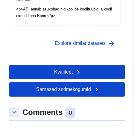
<p>API annab asukohad riigikoolide koolitüübid ja kooli
nimed linna Bonn.</p>
arrow_forward
Explore similar datasets
Kvaliteet
Sarnased andmekogumid
Comments
keyboard_arrow_down
0