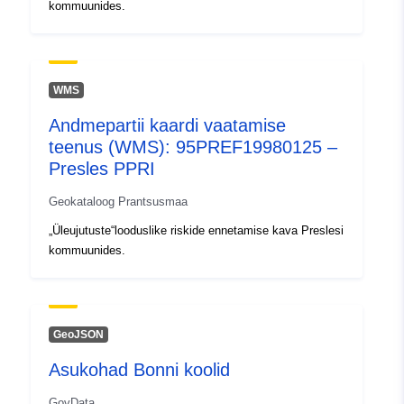
kommuunides.
WMS
Andmepartii kaardi vaatamise
teenus (WMS): 95PREF19980125 –
Presles PPRI
Geokataloog Prantsusmaa
„Üleujutuste“looduslike riskide ennetamise kava Preslesi
kommuunides.
GeoJSON
Asukohad Bonni koolid
GovData