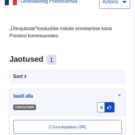
Geokataloog Prantsusmaa
Actions
„Üleujutuste“looduslike riskide ennetamise kava
Preslesi kommuunides.
Jaotused
1
Sort
laadi alla
-
UNKNOWN
0
Juurdepääsu URL