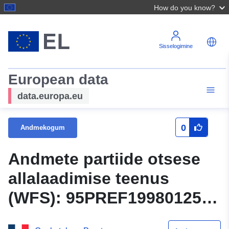
How do you know?
Sisselogimine
European data
data.europa.eu
0
Andmekogum
Andmete partiide otsese
allalaadimise teenus
(WFS): 95PREF19980125 –
Presles PPRI