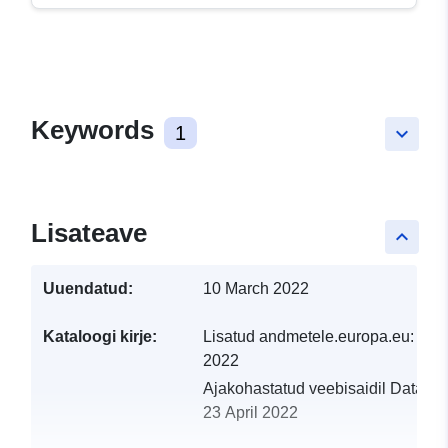
Keywords
1
keyboard_arrow_down
Lisateave
keyboard_arrow_up
Uuendatud:
10 March 2022
Kataloogi kirje:
Lisatud andmetele.europa.eu:
19 
2022
Ajakohastatud veebisaidil Data.eu
23 April 2022