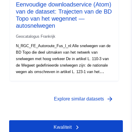
Eenvoudige downloadservice (Atom)
verkeer, of een deel van de snelweg met hoog verkeer
van de dataset: Trajecten van de BD
en één snelweg. „Bretelle”: een route die twee wegen
verbindt die op verschillende niveaus doorkruisen.
Topo van het wegennet —
onbekende genealogie datum van herziening niet bekend
autosnelwegen
Bronnen: ©IGN BD-TOPO® vintage onbekend
Geocatalogus Frankrijk
N_RGC_FE_Autoroute_Fus_l_nl:Alle snelwegen van de
BD Topo die deel uitmaken van het netwerk van
snelwegen met hoog verkeer De in artikel L. 110-3 van
de Wegwet gedefinieerde snelwegen zijn: de nationale
wegen als omschreven in artikel L. 123-1 van het
Wegenwetboek en waarnaar wordt verwezen in
bovengenoemd besluit van 5 december 2005; de in de
bijlage bij het geldende decreet opgesomde wegen de
schouderbanden verbinden ofwel twee delen van
arrow_forward
Explore similar datasets
snelwegen met veel verkeer, of een deel van de snelweg
met hoog verkeer en één snelweg.„Bretelle”: een route
die twee wegen verbindt die op verschillende niveaus
doorkruisen. onbekende genealogie datum van
Kwaliteit
herziening niet bekend Bronnen:©IGN BD-TOPO®