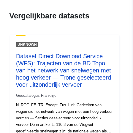
durable.gouv.fr/service/fr-
120066022-atom-b225cfbb-
Vergelijkbare datasets
eba1-444e-828f-
b75a9d7c464a
uriRef:
http://data.europa.eu/88u/dataset/fr
UNKNOWN
120066022-srv-b6e7bb7c-3307-
4459-a8ef-938a0a484700
Dataset Direct Download Service
(WFS): Trajecten van de BD Topo
Soort:
Bron:
http://inspire.ec.europa.eu/m
van het netwerk van snelwegen met
codelist/SpatialDataServiceType/d
hoog verkeer — Trone geselecteerd
voor uitzonderlijk vervoer
Geocatalogus Frankrijk
N_RGC_FE_TR_Except_Fus_l_nl: Gedeelten van
wegen die het netwerk van wegen met een hoog verkeer
vormen — Secties geselecteerd voor uitzonderlijk
vervoer De in artikel L. 110-3 van de Wegwet
gedefinieerde snelwegen zijn: de nationale wegen als