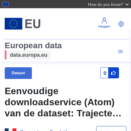
How do you know?
Inloggen
European data
data.europa.eu
0
Dataset
Eenvoudige
downloadservice (Atom)
van de dataset: Trajecten
van de BD Topo van het