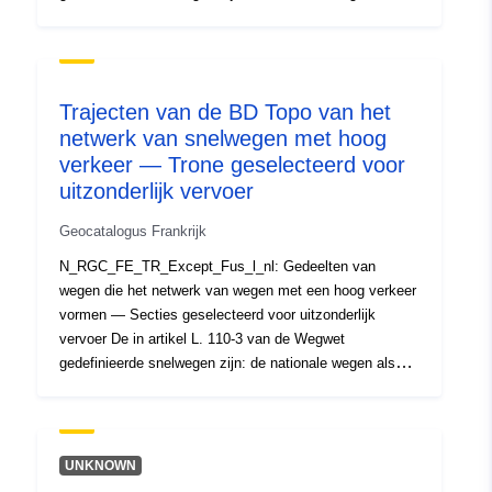
omschreven in artikel L. 123-1 van het Wegenwetboek
en waarnaar wordt verwezen in bovengenoemd besluit
van 5 december 2005; de in de bijlage bij het geldende
decreet opgesomde wegen de schouderbanden
Trajecten van de BD Topo van het
verbinden ofwel twee delen van snelwegen met veel
netwerk van snelwegen met hoog
verkeer, of een deel van de snelweg met hoog verkeer
verkeer — Trone geselecteerd voor
en één snelweg. „Bretelle”: een route die twee wegen
verbindt die op verschillende niveaus doorkruisen.
uitzonderlijk vervoer
onbekende genealogie datum van herziening niet bekend
Geocatalogus Frankrijk
Bronnen: ©IGN BD-TOPO® vintage onbekend
N_RGC_FE_TR_Except_Fus_l_nl: Gedeelten van
wegen die het netwerk van wegen met een hoog verkeer
vormen — Secties geselecteerd voor uitzonderlijk
vervoer De in artikel L. 110-3 van de Wegwet
gedefinieerde snelwegen zijn: de nationale wegen als
omschreven in artikel L. 123-1 van het Wegenwetboek
en waarnaar wordt verwezen in bovengenoemd besluit
van 5 december 2005; de in de bijlage bij het geldende
decreet opgesomde wegen de schouderbanden
UNKNOWN
verbinden ofwel twee delen van snelwegen met veel