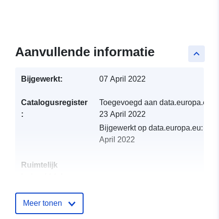
Aanvullende informatie
keyboard_arrow_up
Bijgewerkt:
07 April 2022
Catalogusregister
Toegevoegd aan data.europa.eu:
:
23 April 2022
Bijgewerkt op data.europa.eu:
23
April 2022
Ruimtelijk
hulpmiddel:
Identificatoren:
http://catalogue.geo-
Meer tonen
ide.developpement-