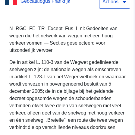
Geocatalogus Frankrijk
netwerk van snelwegen
Actions
met hoog verkeer — Trone
geselecteerd voor
N_RGC_FE_TR_Except_Fus_l_nl: Gedeelten van
wegen die het netwerk van wegen met een hoog
uitzonderlijk vervoer
verkeer vormen — Secties geselecteerd voor
uitzonderlijk vervoer
De in artikel L. 110-3 van de Wegwet gedefinieerde
snelwegen zijn: de nationale wegen als omschreven
in artikel L. 123-1 van het Wegenwetboek en waarnaar
wordt verwezen in bovengenoemd besluit van 5
december 2005; de in de bijlage bij het geldende
decreet opgesomde wegen de schouderbanden
verbinden ofwel twee delen van snelwegen met veel
verkeer, of een deel van de snelweg met hoog verkeer
en één snelweg. „Bretelle”: een route die twee wegen
verbindt die op verschillende niveaus doorkruisen.