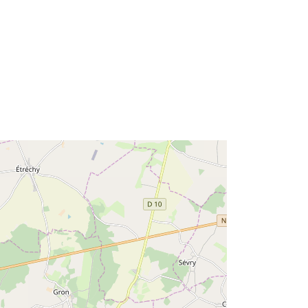
http://catalogue.geo-
ide.developpement-
durable.gouv.fr/service/fr-
120066022-wxs-d58ecaee-9a46-
443d-8969-f8089e21d5f5
http://data.europa.eu/88u/dataset/fr-
120066022-srv-b739ae24-6f38-
4862-bc86-8f335e0f744d
Avoti:
http://inspire.ec.europa.eu/metadata-
codelist/SpatialDataServiceType/vie
w