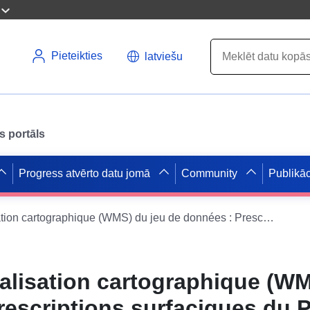
Pieteikties
latviešu
s portāls
Progress atvērto datu jomā
Community
Publikāc
Service de visualisation cartographique (WMS) du jeu de données : Prescriptions surfaciques du PLU (doc. du 30.11.2007) de la commune de Brécy
ualisation cartographique (WM
rescriptions surfaciques du 