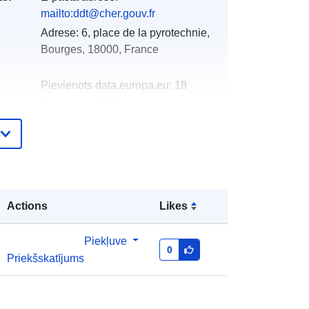
mailto:ddt@cher.gouv.fr
Adrese:
6, place de la pyrotechnie,
Bourges, 18000, France
Pievienots data.europa.eu:
18
December 2021
Jaunākā informācija par Data.europa.eu:
01 October 2022
Koordinātes:
[ [ 2.69043088,
ta:
47.15937424 ], [ 2.57677627,
Actions
Likes
47.15937424 ], [ 2.57677627,
47.09204865 ], [ 2.69043088,
47.09204865 ], [ 2.69043088,
Piekļuve
0
47.15937424 ] ]
Priekšskatījums
Tips:
Polygon