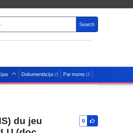
Search
ijas
Dokumentācija
Par mums
S) du jeu
0
PLU (doc.