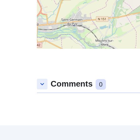
Comments
keyboard_arrow_down
0