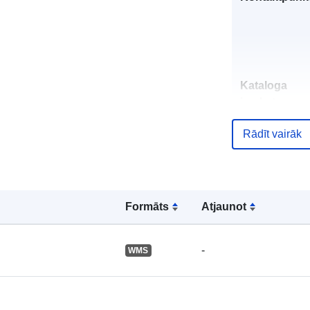
Kataloga
ieraksts:
Rādīt vairāk
Ģeogrāfiskā
atrašanās vie
Formāts
Atjaunot
-
WMS