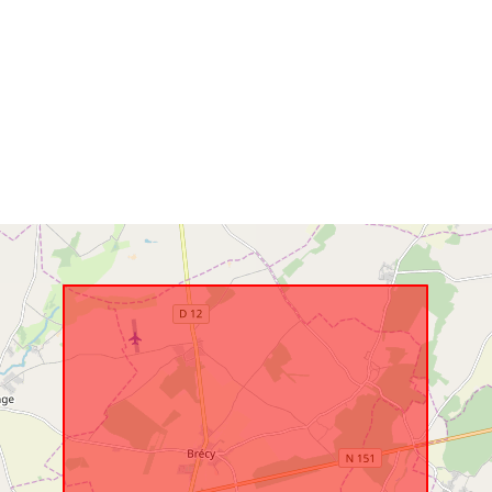
Telpiskais
resurss:
Identifikatori:
uriRef:
Tips: