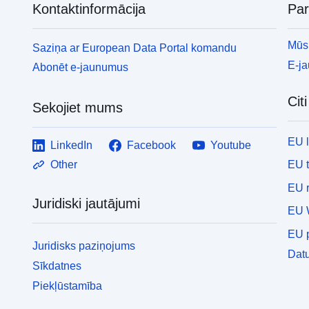
Kontaktinformācija
Pa
Mūsu
Saziņa ar European Data Portal komandu
E-j
Abonēt e-jaunumus
Cit
Sekojiet mums
EU 
LinkedIn
Facebook
Youtube
EU 
Other
EU r
Juridiski jautājumi
EU 
EU p
Juridisks paziņojums
Datu
Sīkdatnes
Piekļūstamība