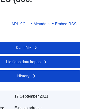
API
Cit.
Metadata
Embed
RSS
Kvalitāte
Līdzīgas datu kopas
History
17 September 2021
s:
E-pasta adrese: