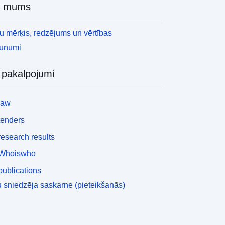
r mums
 mērķis, redzējums un vērtības
aunumi
i pakalpojumi
law
tenders
esearch results
Whoiswho
ublications
 sniedzēja saskarne (pieteikšanās)