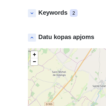
Keywords
keyboard_arrow_down
2
Datu kopas apjoms
keyboard_arrow_up
+
−