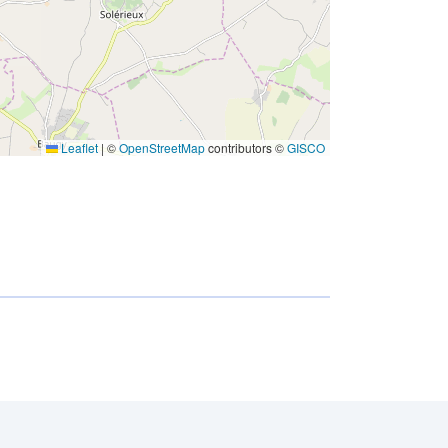
Leaflet
|
©
OpenStreetMap
contributors ©
GISCO