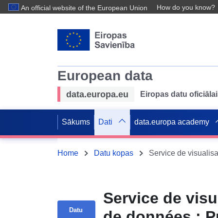
How do you know?
An official website of the European Union
European data
data.europa.eu
Eiropas datu oficiālai
Sākums
Dati
data.europa academy
Home
Datu kopas
Service de vis
Datu
de données : P