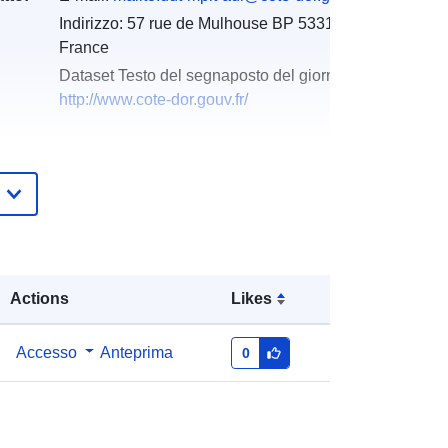
Indirizzo:
57 rue de Mulhouse BP 53317, DIJON CEDE
France
Dataset Testo del segnaposto del giorno della risoluz
http://www.cote-dor.gouv.fr/
Aggiunta a data.europa.eu:
18
December 2021
Aggiornato su data.europa.eu:
01
October 2022
Coordinate:
[ [ 5.51853752,
Actions
Likes
48.03137207 ], [ 4.06519604,
48.03137207 ], [ 4.06519604,
46.90095139 ], [ 5.51853752,
Accesso
Anteprima
0
46.90095139 ], [ 5.51853752,
48.03137207 ] ]
Tipo:
Polygon