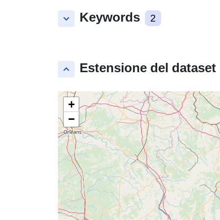
Keywords
keyboard_arrow_down
2
Estensione del dataset
keyboard_arrow_up
+
−