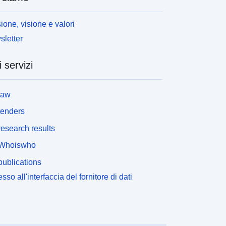
ione, visione e valori
letter
i servizi
law
tenders
esearch results
Whoiswho
ublications
sso all'interfaccia del fornitore di dati