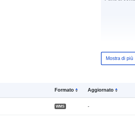
Registro del
catalogo:
Mostra di più
Spaziale:
Formato
Aggiornato
-
WMS