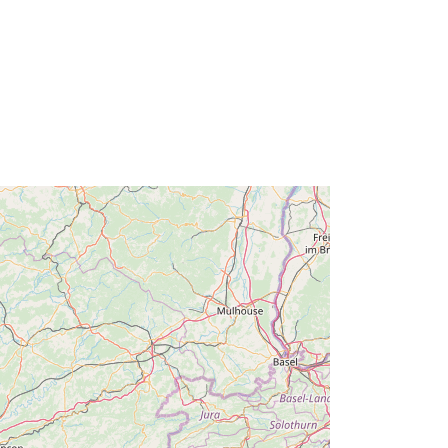
ale:
http://catalogue.geo-
ide.developpement-
durable.gouv.fr/service/fr-
120066022-wxs-4507bd13-54d8-
4ad1-a60b-e92055104cf7
http://data.europa.eu/88u/dataset/fr-
120066022-srv-b755eb58-66f2-
437e-8c9d-a537da38c503
Risorsa:
http://inspire.ec.europa.eu/metadata-
codelist/SpatialDataServiceType/vie
w