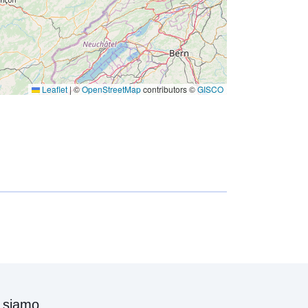
Leaflet
|
©
OpenStreetMap
contributors ©
GISCO
 siamo