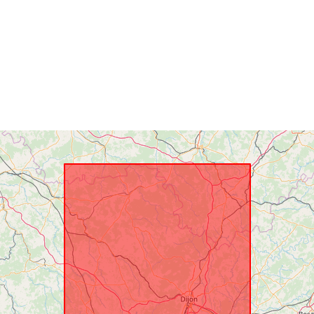
Risorsa spazi
Identificatori:
uriRef:
Tipo: