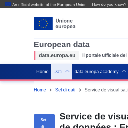
How do you know?
An official website of the European Union
European data
data.europa.eu
Il portale ufficiale de
Home
Dati
data.europa academy
Home
Set di dati
Service de visu
Set
de données : E
di