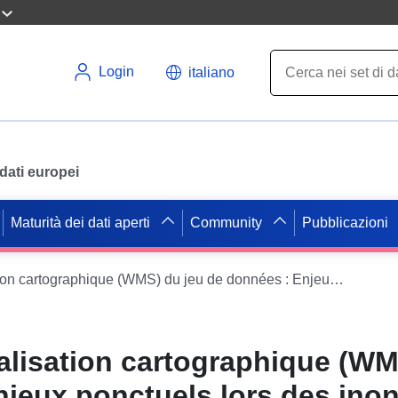
Login
italiano
i dati europei
Maturità dei dati aperti
Community
Pubblicazioni
Service de visualisation cartographique (WMS) du jeu de données : Enjeux ponctuels lors des inondations de la Vouge en Côte-d'Or
alisation cartographique (WM
njeux ponctuels lors des ino