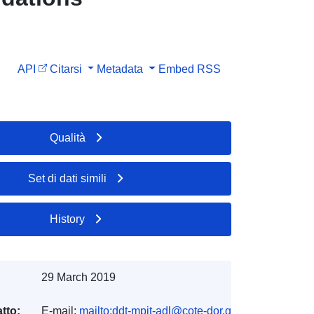
API
Citarsi
Metadata
Embed
RSS
Qualità
Set di dati simili
History
29 March 2019
tto:
E-mail:
mailto:ddt-mpit-adl@cote-dor.gouv.fr