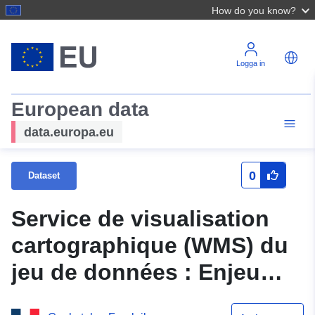
How do you know?
Logga in
European data
data.europa.eu
0
Dataset
Service de visualisation
cartographique (WMS) du
jeu de données : Enjeu
ponctuel du PPRN