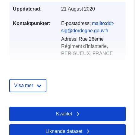
Uppdaterad:
21 August 2020
Kontaktpunkter:
E-postadress:
mailto:ddt-
sig@dordogne.gouv.fr
Adress:
Rue 26ème
Régiment d'Infanterie,
PERIGUEUX, FRANCE
Katalogregister:
Läggs till i data.europa.eu:
18
December 2021
Uppdaterad på data.europa.eu:
Visa mer
01 October 2022
Spatial:
Koordinater:
[ [ 1.12620664,
Kvalitet
45.10464859 ], [
1.12620664, 45.15776825 ],
[ 1.19583142, 45.15776825
Liknande dataset