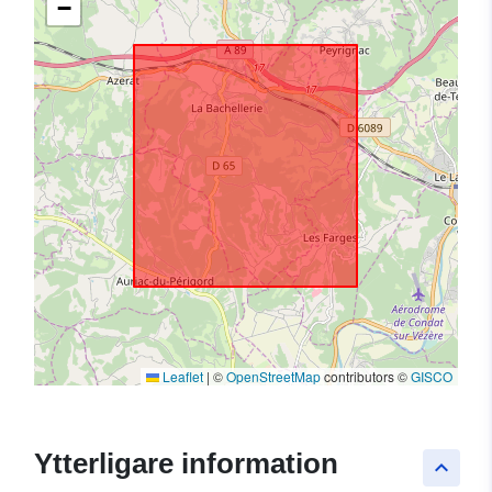
−
Leaflet
|
©
OpenStreetMap
contributors ©
GISCO
Ytterligare information
keyboard_arrow_up