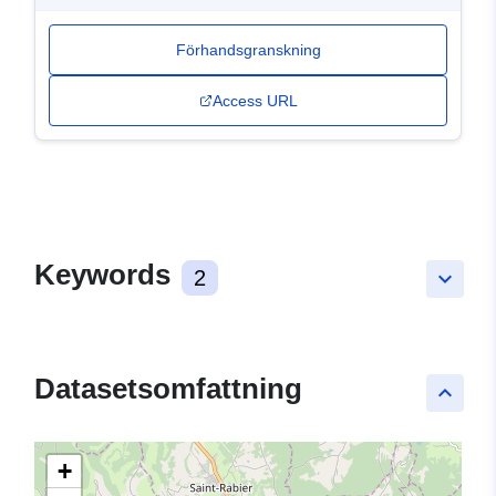
Förhandsgranskning
Access URL
Keywords
2
keyboard_arrow_down
Datasetsomfattning
keyboard_arrow_up
+