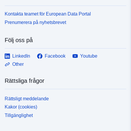
Typ:
Resurs:
http://inspire.ec.europa.eu/metadat
Kontakta teamet för European Data Portal
codelist/ResourceType/services
Prenumerera på nyhetsbrevet
Följ oss på
LinkedIn
Facebook
Youtube
Other
Rättsliga frågor
Rättsligt meddelande
Kakor (cookies)
Tillgänglighet