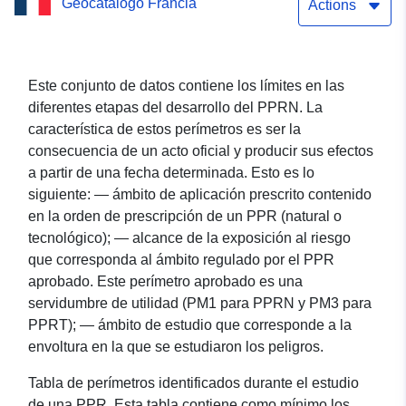
Geocatálogo Francia
Perímetro del Plan de
Actions
Prevención del Riesgo de
Inundaciones Nay (PPRN-
Este conjunto de datos contiene los límites en las
diferentes etapas del desarrollo del PPRN. La
PPRI) (64417),
característica de estos perímetros es ser la
Departamento de los
consecuencia de un acto oficial y producir sus efectos
a partir de una fecha determinada. Esto es lo
Pirineos Atlánticos
siguiente: — ámbito de aplicación prescrito contenido
en la orden de prescripción de un PPR (natural o
tecnológico); — alcance de la exposición al riesgo
que corresponda al ámbito regulado por el PPR
aprobado. Este perímetro aprobado es una
servidumbre de utilidad (PM1 para PPRN y PM3 para
PPRT); — ámbito de estudio que corresponde a la
envoltura en la que se estudiaron los peligros.
Tabla de perímetros identificados durante el estudio
de una PPR. Esta tabla contiene como mínimo los