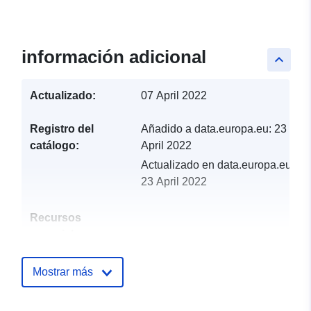
información adicional
keyboard_arrow_up
Actualizado:
07 April 2022
Registro del
Añadido a data.europa.eu:
23
catálogo:
April 2022
Actualizado en data.europa.eu:
23 April 2022
Recursos
espacial:
Identificadores:
http://catalogue.geo-
Mostrar más
ide.developpement-
durable.gouv.fr/service/fr-