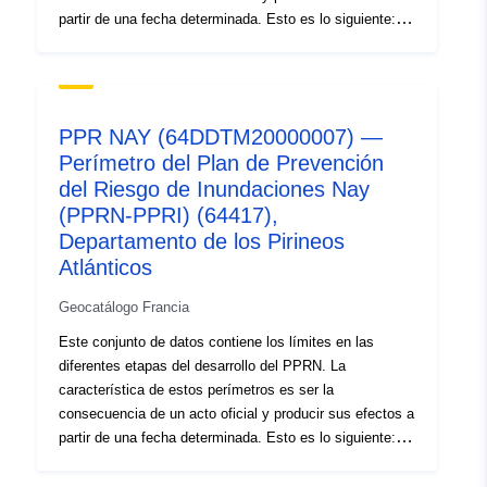
partir de una fecha determinada. Esto es lo siguiente: —
ámbito de aplicación prescrito contenido en la orden de
prescripción de un PPR (natural o tecnológico); —
alcance de la exposición al riesgo que corresponda al
ámbito regulado por el PPR aprobado. Este perímetro
PPR NAY (64DDTM20000007) —
aprobado es una servidumbre de utilidad (PM1 para
Perímetro del Plan de Prevención
PPRN y PM3 para PPRT); — ámbito de estudio que
del Riesgo de Inundaciones Nay
corresponde a la envoltura en la que se estudiaron los
peligros. Tabla de perímetros identificados durante el
(PPRN-PPRI) (64417),
estudio de una PPR. Esta tabla contiene como mínimo
Departamento de los Pirineos
los perímetros prescritos para los RPP en el estado
Atlánticos
prescrito y los perímetros prescritos y de exposición al
riesgo para los RPP aprobados.
Geocatálogo Francia
Este conjunto de datos contiene los límites en las
diferentes etapas del desarrollo del PPRN. La
característica de estos perímetros es ser la
consecuencia de un acto oficial y producir sus efectos a
partir de una fecha determinada. Esto es lo siguiente: —
ámbito de aplicación prescrito contenido en la orden de
prescripción de un PPR (natural o tecnológico); —