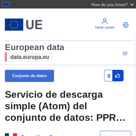
How do you know?
Iniciar sesión
European data
data.europa.eu
0
Conjunto de datos
Servicio de descarga
simple (Atom) del
conjunto de datos: PPR
NAY (64DDTM20000007) —