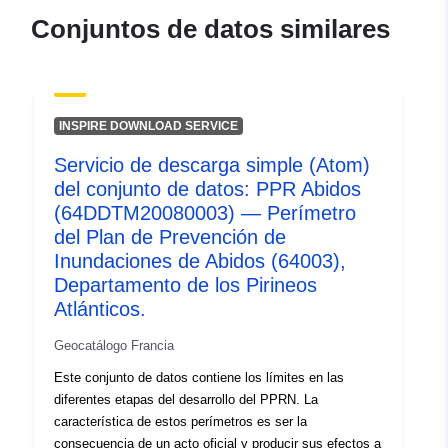
120066022-atom-d3d9aec0-
Conjuntos de datos similares
74c5-4e34-a198-
81dcb5391e87
uriRef:
http://data.europa.eu/88u/dataset/fr
INSPIRE DOWNLOAD SERVICE
120066022-srv-b76bc14d-98d0-
48a6-b236-2ffcabd1d9d0
Servicio de descarga simple (Atom)
del conjunto de datos: PPR Abidos
Tipo:
Recurso:
(64DDTM20080003) — Perímetro
http://inspire.ec.europa.eu/metadat
del Plan de Prevención de
codelist/ResourceType/services
Inundaciones de Abidos (64003),
Departamento de los Pirineos
Atlánticos.
Geocatálogo Francia
Este conjunto de datos contiene los límites en las
diferentes etapas del desarrollo del PPRN. La
característica de estos perímetros es ser la
consecuencia de un acto oficial y producir sus efectos a