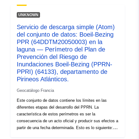
alcance de la exposición al riesgo que corresponda al
ámbito regulado por el PPR aprobado. Este perímetro
UNKNOWN
aprobado es una servidumbre de utilidad (PM1 para
Servicio de descarga simple (Atom)
PPRN y PM3 para PPRT); — ámbito de estudio que
del conjunto de datos: Boeil-Bezing
corresponde a la envoltura en la que se estudiaron los
peligros. Tabla de perímetros identificados durante el
PPR (64DDTM20050003) en la
estudio de una PPR. Esta tabla contiene como mínimo
laguna — Perímetro del Plan de
los perímetros prescritos para los RPP en el estado
Prevención del Riesgo de
prescrito y los perímetros prescritos y de exposición al
Inundaciones Boeil-Bezing (PPRN-
riesgo para los RPP aprobados.
PPRI) (64133), departamento de
Pirineos Atlánticos.
Geocatálogo Francia
Este conjunto de datos contiene los límites en las
diferentes etapas del desarrollo del PPRN. La
característica de estos perímetros es ser la
consecuencia de un acto oficial y producir sus efectos a
partir de una fecha determinada. Esto es lo siguiente: —
ámbito de aplicación prescrito contenido en la orden de