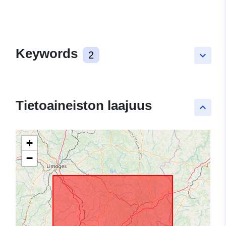
Keywords
2
keyboard_arrow_down
Tietoaineiston laajuus
keyboard_arrow_up
+
−