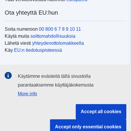
Ota yhteyttä EU:hun
Soita numeroon
00 800 6 7 8 9 10 11
Käytä muita
soittomahdollisuuksia
Lähetä viesti
yhteydenottolomakkeella
Käy
EU:n tiedotuspisteessä
Sosiaalinen media
Käytämme evästeitä tällä sivustolla
EU
sosiaalisessa mediassa
parantaaksemme käyttäjäkokemusta
More info
EU:n toimielimet ja muut elimet
Accept all cookies
Haku EU:n toimielimistä ja elimistä
Accept only essential cookies