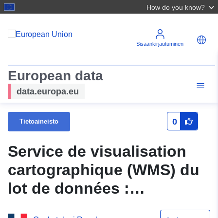
How do you know?
Sisäänkirjautuminen
European data
data.europa.eu
0
Tietoaineisto
Service de visualisation
cartographique (WMS) du
lot de données :
Servitudes d'utilité