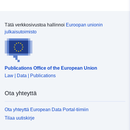
]
Tyyppi:
Polygon
Tätä verkkosivustoa hallinnoi
Euroopan unionin
Spatiaalinen
julkaisutoimisto
resurssi:
Tunnisteet:
http://catalogue.geo-
ide.developpement-
durable.gouv.fr/service/fr-
Publications Office of the European Union
120066022-wxs-20673f8a-
634c-4d18-b78b-
Law | Data | Publications
d71be30d9b7c
Ota yhteyttä
uriRef:
http://data.europa.eu/88u/dataset/fr
120066022-srv-b7835315-ffd5-
Ota yhteyttä European Data Portal-tiimiin
4882-88ba-ef40765fc552
Tilaa uutiskirje
Tyyppi:
Tietoaineistolinkki: