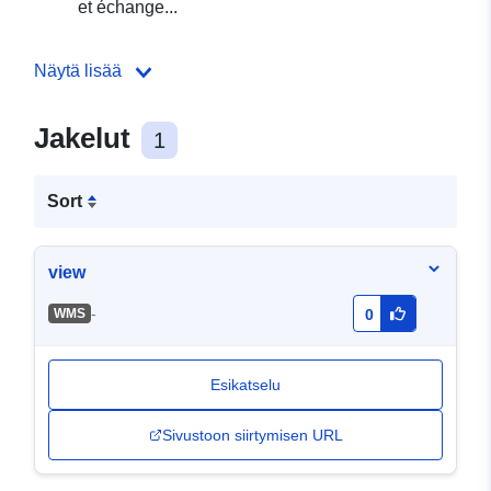
et échange...
Näytä lisää
Jakelut
1
Sort
view
-
WMS
0
Esikatselu
Sivustoon siirtymisen URL