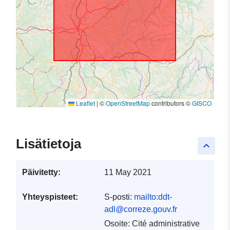
Leaflet
|
©
OpenStreetMap
contributors ©
GISCO
Lisätietoja
keyboard_arrow_up
Päivitetty:
11 May 2021
Yhteyspisteet:
S-posti:
mailto:ddt-
adl@correze.gouv.fr
Osoite:
Cité administrative