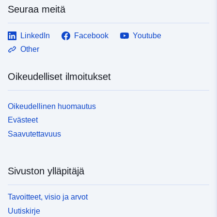
http://inspire.ec.europa.eu/metadat
Seuraa meitä
codelist/ResourceType/services
LinkedIn
Facebook
Youtube
Other
Oikeudelliset ilmoitukset
Oikeudellinen huomautus
Evästeet
Saavutettavuus
Sivuston ylläpitäjä
Tavoitteet, visio ja arvot
Uutiskirje