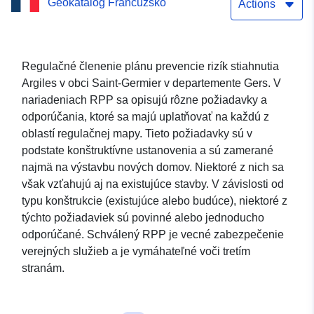
Geokatalóg Francúzsko
Actions
Regulačné členenie plánu prevencie rizík stiahnutia
Argiles v obci Saint-Germier v departemente Gers. V
nariadeniach RPP sa opisujú rôzne požiadavky a
odporúčania, ktoré sa majú uplatňovať na každú z
oblastí regulačnej mapy. Tieto požiadavky sú v
podstate konštruktívne ustanovenia a sú zamerané
najmä na výstavbu nových domov. Niektoré z nich sa
však vzťahujú aj na existujúce stavby. V závislosti od
typu konštrukcie (existujúce alebo budúce), niektoré z
týchto požiadaviek sú povinné alebo jednoducho
odporúčané. Schválený RPP je vecné zabezpečenie
verejných služieb a je vymáhateľné voči tretím
stranám.