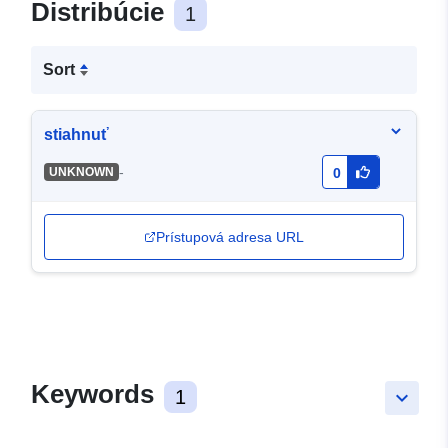
Distribúcie
1
Sort
stiahnuť
-
UNKNOWN
0
Prístupová adresa URL
Keywords
1
keyboard_arrow_down