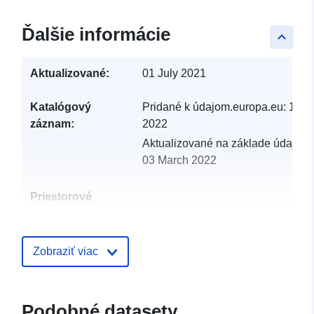
Ďalšie informácie
keyboard_arrow_up
Aktualizované:
01 July 2021
Katalógový
Pridané k údajom.europa.eu:
19 F
záznam:
2022
Aktualizované na základe údajov.
03 March 2022
Priestorové
zdroje:
Identifikátory:
http://catalogue.geo-
Zobraziť viac
ide.developpement-
durable.gouv.fr/service/fr-
120066022-wxs-2aa690b5-
Podobné datasety