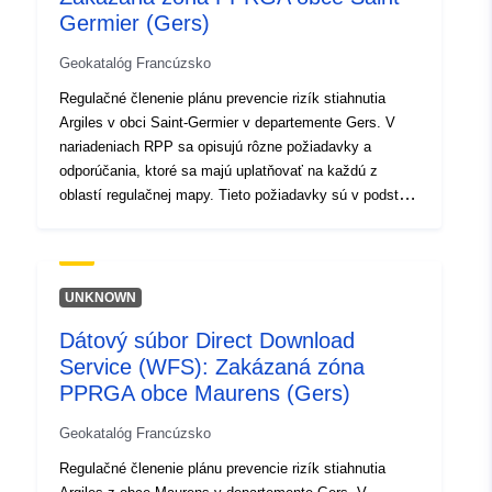
Germier (Gers)
Schválený RPP je vecné zabezpečenie verejných
služieb a je vymáhateľné voči tretím stranám.
Geokatalóg Francúzsko
Regulačné členenie plánu prevencie rizík stiahnutia
Argiles v obci Saint-Germier v departemente Gers. V
nariadeniach RPP sa opisujú rôzne požiadavky a
odporúčania, ktoré sa majú uplatňovať na každú z
oblastí regulačnej mapy. Tieto požiadavky sú v podstate
konštruktívne ustanovenia a sú zamerané najmä na
výstavbu nových domov. Niektoré z nich sa však
vzťahujú aj na existujúce stavby. V závislosti od typu
konštrukcie (existujúce alebo budúce), niektoré z týchto
UNKNOWN
požiadaviek sú povinné alebo jednoducho odporúčané.
Dátový súbor Direct Download
Schválený RPP je vecné zabezpečenie verejných
Service (WFS): Zakázaná zóna
služieb a je vymáhateľné voči tretím stranám.
PPRGA obce Maurens (Gers)
Geokatalóg Francúzsko
Regulačné členenie plánu prevencie rizík stiahnutia