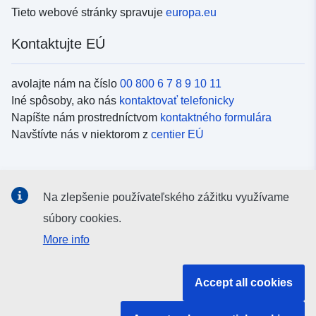
Tieto webové stránky spravuje
europa.eu
Kontaktujte EÚ
avolajte nám na číslo
00 800 6 7 8 9 10 11
Iné spôsoby, ako nás
kontaktovať telefonicky
Napíšte nám prostredníctvom
kontaktného formulára
Navštívte nás v niektorom z
centier EÚ
Sociálne médiá
Na zlepšenie používateľského zážitku využívame
Kanály EÚ na
sociálnych médiách
súbory cookies.
More info
Inštitúcie a orgány EÚ
Accept all cookies
Vyhľadávanie všetkých inštitúcií a orgánov EÚ