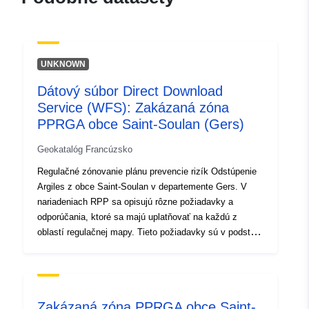
dcd1-45d7-a244-
f7bf501d2b6c
uriRef:
http://data.europa.eu/88u/dataset/fr
UNKNOWN
120066022-srv-b7915266-29e8-
4d54-ac87-e3ac9f75dfca
Dátový súbor Direct Download
Service (WFS): Zakázaná zóna
Typ:
Zdroj:
PPRGA obce Saint-Soulan (Gers)
http://inspire.ec.europa.eu/metadat
codelist/ResourceType/services
Geokatalóg Francúzsko
Regulačné zónovanie plánu prevencie rizík Odstúpenie
Argiles z obce Saint-Soulan v departemente Gers. V
nariadeniach RPP sa opisujú rôzne požiadavky a
odporúčania, ktoré sa majú uplatňovať na každú z
oblastí regulačnej mapy. Tieto požiadavky sú v podstate
konštruktívne ustanovenia a sú zamerané najmä na
výstavbu nových domov. Niektoré z nich sa však
vzťahujú aj na existujúce stavby. V závislosti od typu
konštrukcie (existujúce alebo budúce), niektoré z týchto
Zakázaná zóna PPRGA obce Saint-
požiadaviek sú povinné alebo jednoducho odporúčané.