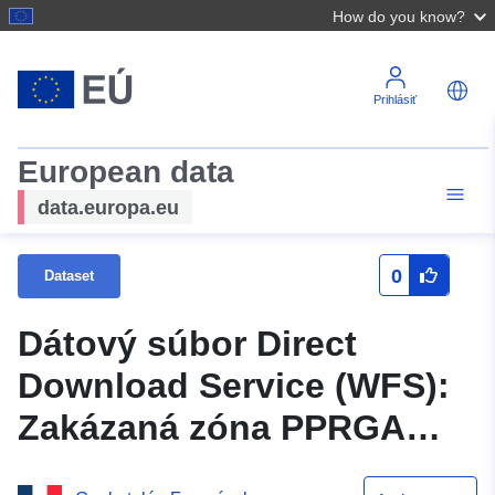
How do you know?
Prihlásiť
European data
data.europa.eu
0
Dataset
Dátový súbor Direct
Download Service (WFS):
Zakázaná zóna PPRGA
obce Saint-Germier (Gers)