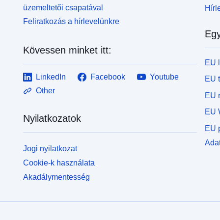
üzemeltetői csapatával
Hírl
Feliratkozás a hírlevelünkre
Egy
Kövessen minket itt:
EU 
LinkedIn
Facebook
Youtube
EU 
Other
EU r
EU 
Nyilatkozatok
EU p
Adat
Jogi nyilatkozat
Cookie-k használata
Akadálymentesség