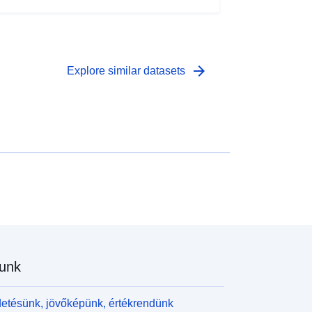
arrow_forward
Explore similar datasets
unk
etésünk, jövőképünk, értékrendünk