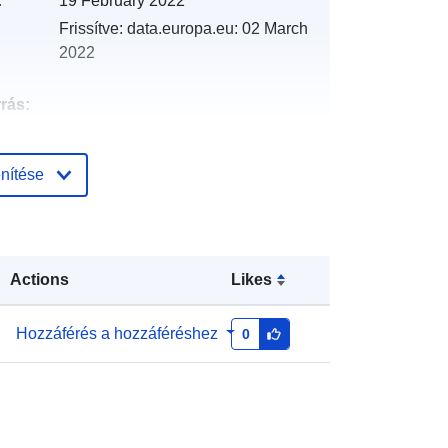
:
19 February 2022
Frissítve: data.europa.eu:
02 March
2022
rrás:
http://catalogue.geo-
nítése
ide.developpement-
durable.gouv.fr/service/fr-
120066022-wxs-f9312ed5-335b-
45eb-a3aa-6dfb323ac501
Actions
Likes
http://data.europa.eu/88u/dataset/fr-
120066022-srv-b7beffc7-0020-
Hozzáférés a hozzáféréshez
0
4307-bf1d-87d3285647bd
Erőforrás:
http://inspire.ec.europa.eu/metadata-
codelist/ResourceType/services