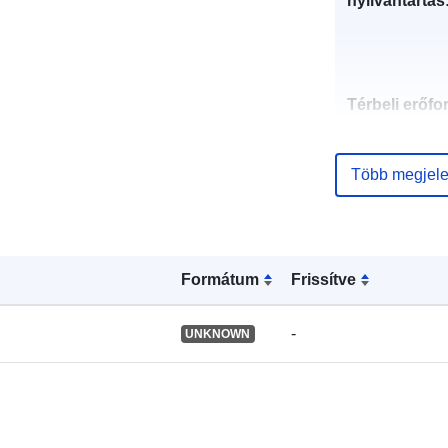
nyilvántartás
Térbeli erőfo
Azonosítók:
Több megjele
Formátum
Frissítve
uriRef:
-
UNKNOWN
Típus: