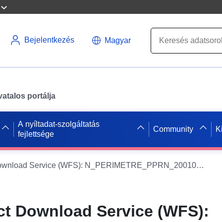
Bejelentkezés
Magyar
atalos portálja
A nyíltadat-szolgáltatás
Community
K
fejlettsége
Dataset Direct Download Service (WFS): N_PERIMETRE_PPRN_20010003_S_035
ct Download Service (WFS):