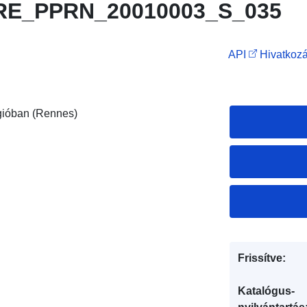
RE_PPRN_20010003_S_035
API
Hivatkozá
gióban (Rennes)
Frissítve:
Katalógus-