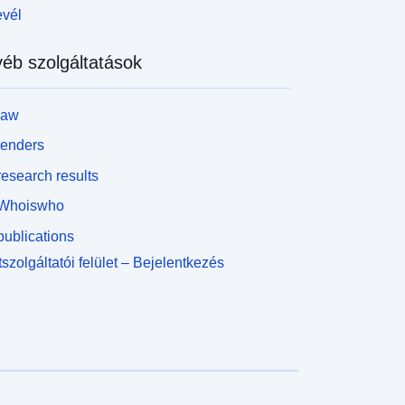
evél
éb szolgáltatások
law
tenders
esearch results
Whoiswho
ublications
szolgáltatói felület – Bejelentkezés