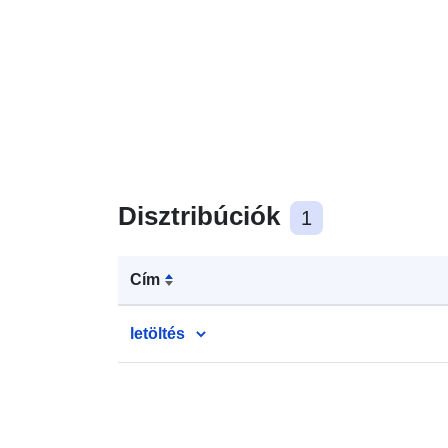
Disztribúciók
1
Cím
letöltés