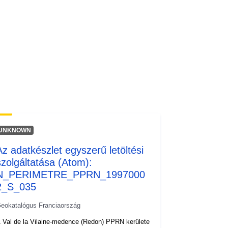
UNKNOWN
Az adatkészlet egyszerű letöltési
szolgáltatása (Atom):
N_PERIMETRE_PPRN_1997000
2_S_035
eokatalógus Franciaország
 Val de la Vilaine-medence (Redon) PPRN kerülete