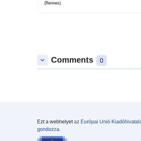
(Rennes)
Comments
keyboard_arrow_down
0
Ezt a webhelyet
az Európai Unió Kiadóhivatal
gondozza.