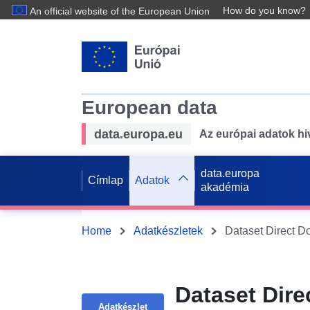
How do you know?
An official website of the European Union
European data
data.europa.eu
Az európai adatok hiv
data.europa
Címlap
Adatok
akadémia
Home
Adatkészletek
Dataset Dire
Adatkészlet