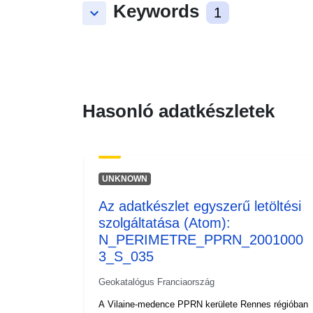
Keywords
keyboard_arrow_down
1
Hasonló adatkészletek
UNKNOWN
Az adatkészlet egyszerű letöltési
szolgáltatása (Atom):
N_PERIMETRE_PPRN_2001000
3_S_035
Geokatalógus Franciaország
A Vilaine-medence PPRN kerülete Rennes régióban