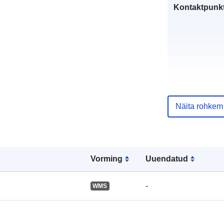
Kontaktpunkt
Kataloogi kirj
Näita rohkem
Geograafiline
Vorming
Uuendatud
ulatus:
-
WMS