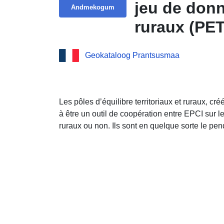
jeu de donné
Andmekogum
ruraux (PET
Geokataloog Prantsusmaa
Les pôles d’équilibre territoriaux et ruraux, cré
à être un outil de coopération entre EPCI sur le
ruraux ou non. Ils sont en quelque sorte le pen