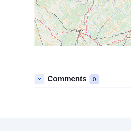
Comments
keyboard_arrow_down
0