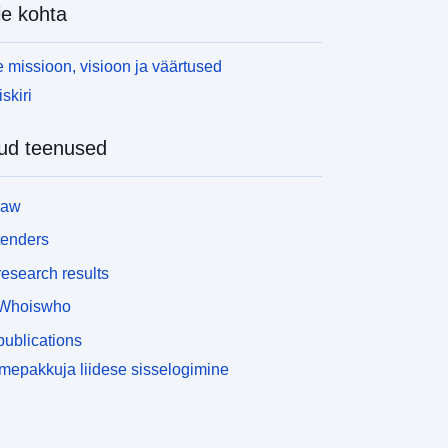
e kohta
 missioon, visioon ja väärtused
skiri
ud teenused
law
tenders
esearch results
Whoiswho
ublications
epakkuja liidese sisselogimine