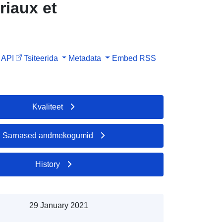
riaux et
API
Tsiteerida
Metadata
Embed
RSS
Kvaliteet
Sarnased andmekogumid
History
29 January 2021