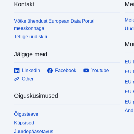
Kontakt
Mei
Meie
Võtke ühendust European Data Portal
meeskonnaga
Uudi
Tellige uudiskiri
Mu
Jälgige meid
EU 
LinkedIn
Facebook
Youtube
EU 
Other
EU r
EU 
Õigusküsimused
EU p
Andm
Õigusteave
Küpsised
Juurdepääsetavus