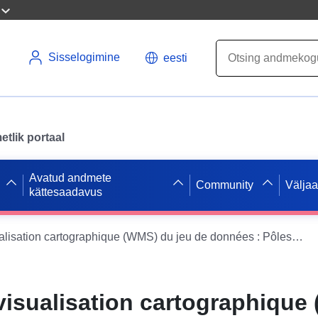
Sisselogimine
eesti
tlik portaal
Avatud andmete
Community
Välja
kättesaadavus
Service de visualisation cartographique (WMS) du jeu de données : Pôles d’équilibre territoriaux et ruraux (PETR) dans le Haut-Rhin
visualisation cartographique