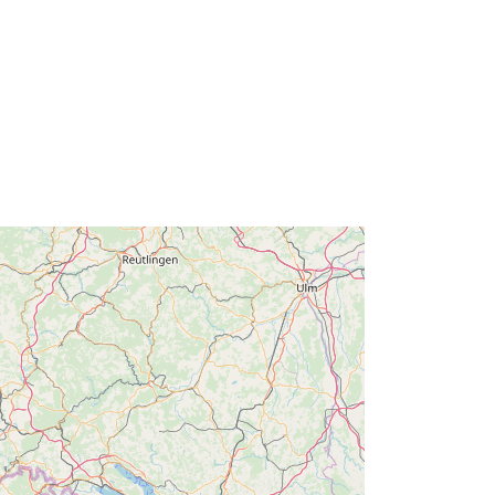
id:
http://catalogue.geo-
ide.developpement-
durable.gouv.fr/service/fr-
120066022-wxs-887033a4-ef8d-
43ec-99b8-e56d0f848d1a
http://data.europa.eu/88u/dataset/fr-
120066022-srv-b7d522f5-71af-4cc5-
8066-46f9bc8c68dc
Ressurss:
http://inspire.ec.europa.eu/metadata-
codelist/ResourceType/services