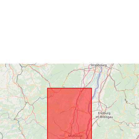
Ruumiline
vahend:
Identifikaator
uriRef:
Tüüp: