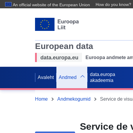
How do you know?
An official website of the European Union
European data
data.europa.eu
Euroopa andmete ame
data.europa
Avaleht
Andmed
akadeemia
Home
Andmekogumid
Service de 