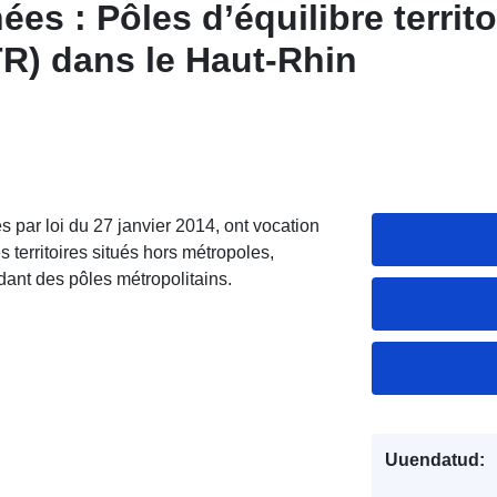
es : Pôles d’équilibre territo
R) dans le Haut-Rhin
és par loi du 27 janvier 2014, ont vocation
s territoires situés hors métropoles,
dant des pôles métropolitains.
Uuendatud: