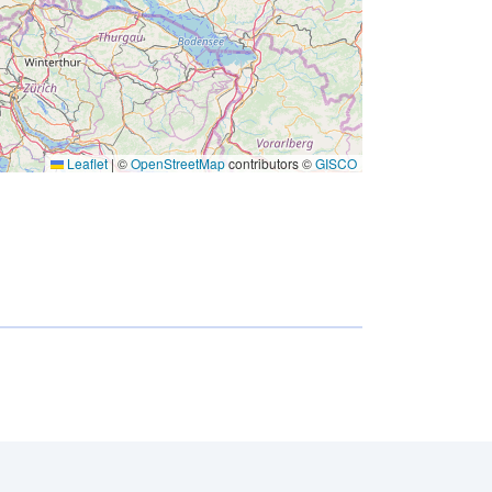
Leaflet
|
©
OpenStreetMap
contributors ©
GISCO