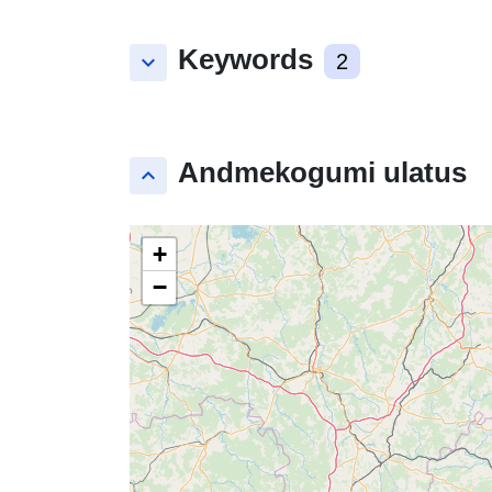
Keywords
keyboard_arrow_down
2
Andmekogumi ulatus
keyboard_arrow_up
+
−