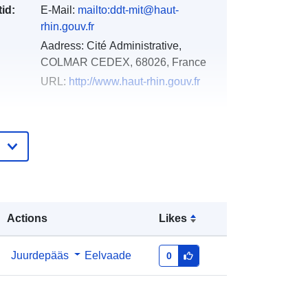
id:
E-Mail:
mailto:ddt-mit@haut-
rhin.gouv.fr
Aadress:
Cité Administrative,
COLMAR CEDEX, 68026, France
URL:
http://www.haut-rhin.gouv.fr
e:
Lisatud andmetele.europa.eu:
18
December 2021
Ajakohastatud veebisaidil Data.europa.eu:
01 October 2022
Koordinaadid:
[ [ 6.84296417,
Actions
Likes
47.4202652 ], [ 6.84296417,
48.31088638 ], [ 7.62215805,
48.31088638 ], [ 7.62215805,
Juurdepääs
Eelvaade
0
47.4202652 ], [ 6.84296417,
47.4202652 ] ]
Tüüp:
Polygon