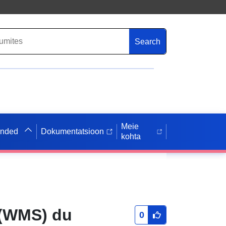
Search
Meie
anded
Dokumentatsioon
kohta
 (WMS) du
0